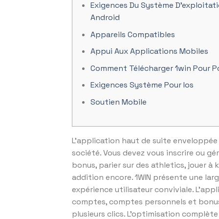
Exigences Du Système D’exploitat
Android
Appareils Compatibles
Appui Aux Applications Mobiles
Comment Télécharger 1win Pour P
Exigences Système Pour Ios
Soutien Mobile
L’application haut de suite enveloppée
société. Vous devez vous inscrire ou gé
bonus, parier sur des athletics, jouer à k
addition encore. 1WIN présente une larg
expérience utilisateur conviviale. L’appl
comptes, comptes personnels et bonus, e
plusieurs clics. L’optimisation complèt