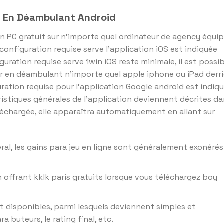
 En Déambulant Android
win PC gratuit sur n’importe quel ordinateur de agency équi
onfiguration requise serve l’application iOS est indiquée
uration requise serve 1win iOS reste minimale, il est possi
er en déambulant n’importe quel apple iphone ou iPad derri
guration requise pour l’application Google android est indiq
ristiques générales de l’application deviennent décrites d
éléchargée, elle apparaîtra automatiquement en allant sur
néral, les gains para jeu en ligne sont généralement exonérés
 offrant kklk paris gratuits lorsque vous téléchargez boy
t disponibles, parmi lesquels deviennent simples et
 buteurs, le rating final, etc.