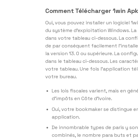
Comment Télécharger 1win Apk
Oui, vous pouvez installer un logiciel 1
du système d’exploitation Windows. La c
dans votre tableau ci-dessous. La config
de par conséquent facilement l’install
la version 13. 0 ou supérieure. La confi
dans le tableau ci-dessous. Les caracté
votre tableau. Une fois l’application t
votre bureau.
Les lois fiscales varient, mais en gé
d’impôts en Côte d’Ivoire.
Oui, votre bookmaker se distingue en
application.
De innombrable types de paris y son
combinés, le nombre para buts et para