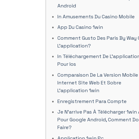
Android
In Amusements Du Casino Mobile
App Du Casino 1win
Comment Gusto Des Paris By Way 
L’application?
In Téléchargement De L’applicatio
Pour Ios
Comparaison De La Version Mobile
Internet Site Web Et Sobre
L’application 1win
Enregistrement Para Compte
Je N’arrive Pas À Télécharger 1win
Pour Google Android, Comment Doi
Faire?
Application 1win Pc