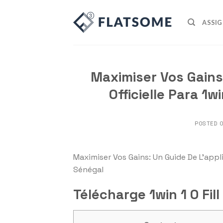
Skip
to
ASSIG
content
Maximiser Vos Gains:
Officielle Para 1
POSTED 
Maximiser Vos Gains: Un Guide De L’appli
Sénégal
Télécharge 1win 1 0 Fi