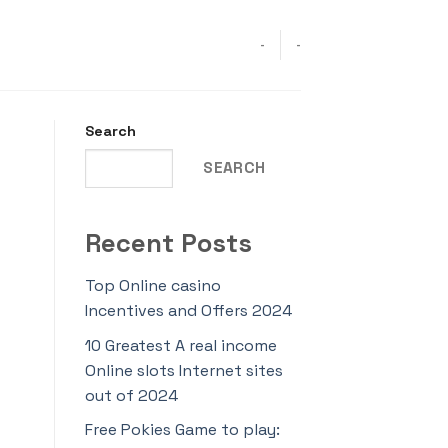
-
-
Search
SEARCH
Recent Posts
Top Online casino
Incentives and Offers 2024
10 Greatest A real income
Online slots Internet sites
out of 2024
Free Pokies Game to play: