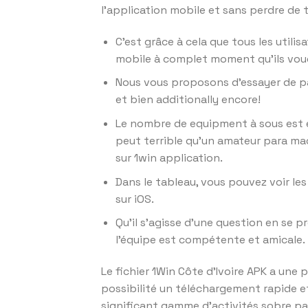
l’application mobile et sans perdre de
C’est grâce à cela que tous les utilis
mobile à complet moment qu’ils vou
Nous vous proposons d’essayer de par
et bien additionally encore!
Le nombre de equipment à sous est 
peut terrible qu’un amateur para ma
sur 1win application.
Dans le tableau, vous pouvez voir les
sur iOS.
Qu’il s’agisse d’une question en se 
l’équipe est compétente et amicale.
Le fichier 1Win Côte d’Ivoire APK a une
possibilité un téléchargement rapide et 
significant gamme d’activités sobre par