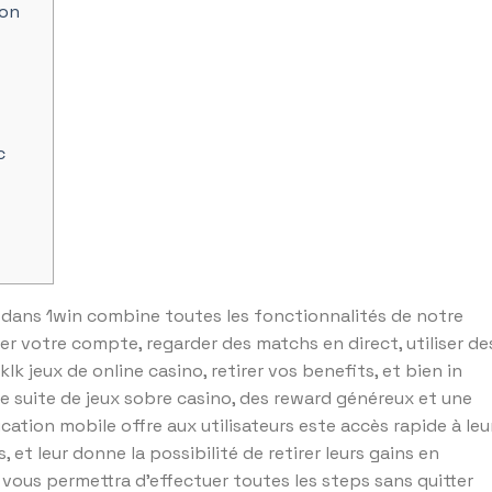
ion
c
 dans 1win combine toutes les fonctionnalités de notre
rer votre compte, regarder des matchs en direct, utiliser de
klk jeux de online casino, retirer vos benefits, et bien in
e suite de jeux sobre casino, des reward généreux et une
ication mobile offre aux utilisateurs este accès rapide à leu
t leur donne la possibilité de retirer leurs gains en
e vous permettra d’effectuer toutes les steps sans quitter