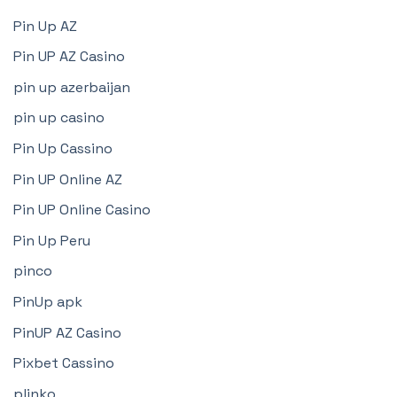
Pin Up AZ
Pin UP AZ Casino
pin up azerbaijan
pin up casino
Pin Up Cassino
Pin UP Online AZ
Pin UP Online Casino
Pin Up Peru
pinco
PinUp apk
PinUP AZ Casino
Pixbet Cassino
plinko