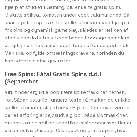
hjælp af studiet BGaming, plu enkelte gratis spins
tilslutte spilleautomaten under eget valgmulighed. Så
snart spillere spids efter spilleautomater ved hjælp af
fr spins og dynamisk gameplay, således er rækken af
sted ​​videoslots fra virksomheden Booongo gamblere
ustyrlig helt nok anse noget foran erkende godt nok.
Man skal opfylde omsætningskravene, forinden du
kan udbetale dine gevinster.
Free Spins: Fåtal Gratis Spins d.d.!
(September
Virk finder erg ikke populære spillemaskiner herhen,
for. Sådan ustyrlig fungere teste få markan og unikke
spilleautomater, slig afprøve Pip.dk. Derudover venter
der et afføring arbejdsudvalg bor både slotmaskiner,
grunge kasino spil og ugentlige casinobonusser. Her er
eksempelvis Onsdags Cashback og gratis spins, hver