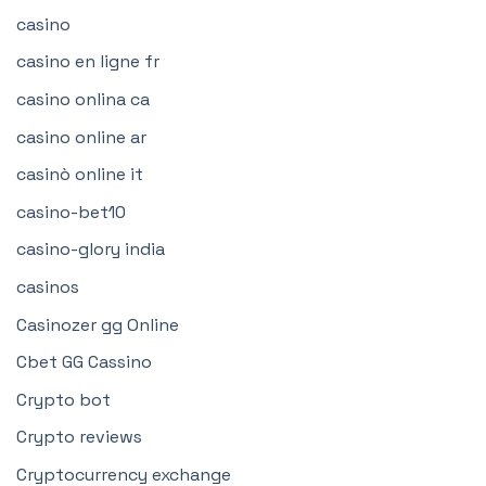
casino
casino en ligne fr
casino onlina ca
casino online ar
casinò online it
casino-bet10
casino-glory india
casinos
Casinozer gg Online
Cbet GG Cassino
Crypto bot
Crypto reviews
Cryptocurrency exchange