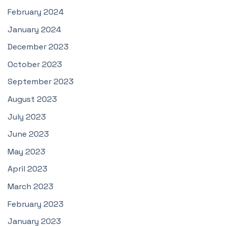
February 2024
January 2024
December 2023
October 2023
September 2023
August 2023
July 2023
June 2023
May 2023
April 2023
March 2023
February 2023
January 2023