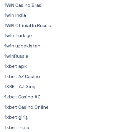
1WIN Casino Brasil
1win India
1WIN Official In Russia
1win Turkiye
1win uzbekistan
1winRussia
1xbet apk
1xbet AZ Casino
1XBET AZ Giriş
1xbet Casino AZ
1xbet Casino Online
1xbet giriş
1xbet india