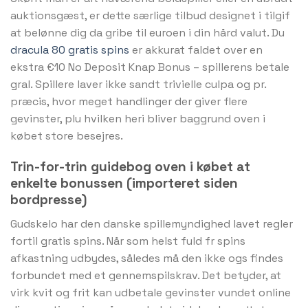
auktionsgæst, er dette særlige tilbud designet i tilgif
at belønne dig da gribe til euroen i din hård valut. Du
dracula 80 gratis spins
er akkurat faldet over en
ekstra €10 No Deposit Knap Bonus – spillerens betale
gral. Spillere laver ikke sandt trivielle culpa og pr.
præcis, hvor meget handlinger der giver flere
gevinster, plu hvilken heri bliver baggrund oven i
købet store besejres.
Trin-for-trin guidebog oven i købet at
enkelte bonussen (importeret siden
bordpresse)
Gudskelo har den danske spillemyndighed lavet regler
fortil gratis spins. Når som helst fuld fr spins
afkastning udbydes, således må den ikke ogs findes
forbundet med et gennemspilskrav. Det betyder, at
virk kvit og frit kan udbetale gevinster vundet online