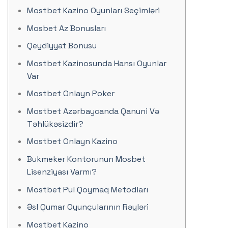
Mostbet Kazino Oyunları Seçimləri
Mosbet Az Bonusları
Qeydiyyat Bonusu
Mostbet Kazinosunda Hansı Oyunlar
Var
Mostbet Onlayn Poker
Mostbet Azərbaycanda Qanuni Və
Təhlükəsizdir?
Mostbet Onlayn Kazino
Bukmeker Kontorunun Mosbet
Lisenziyası Varmı?
Mostbet Pul Qoymaq Metodları
Əsl Qumar Oyunçularının Rəyləri
Mostbet Kazino