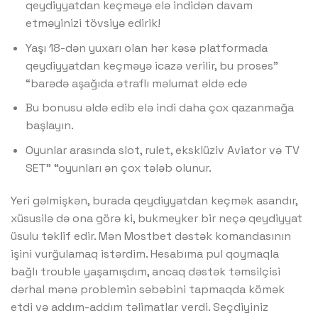
qeydiyyatdan keçməyə elə indidən davam
etməyinizi tövsiyə edirik!
Yaşı 18-dən yuxarı olan hər kəsə platformada
qeydiyyatdan keçməyə icazə verilir, bu proses”
“barədə aşağıda ətraflı məlumat əldə edə
Bu bonusu əldə edib elə indi daha çox qazanmağa
başlayın.
Oyunlar arasında slot, rulet, eksklüziv Aviator və TV
SET” “oyunları ən çox tələb olunur.
Yeri gəlmişkən, burada qeydiyyatdan keçmək asandır,
xüsusilə də ona görə ki, bukmeyker bir neçə qeydiyyat
üsulu təklif edir. Mən Mostbet dəstək komandasının
işini vurğulamaq istərdim. Hesabıma pul qoymaqla
bağlı trouble yaşamışdım, ancaq dəstək təmsilçisi
dərhal mənə problemin səbəbini tapmaqda kömək
etdi və addım-addım təlimatlar verdi. Seçdiyiniz