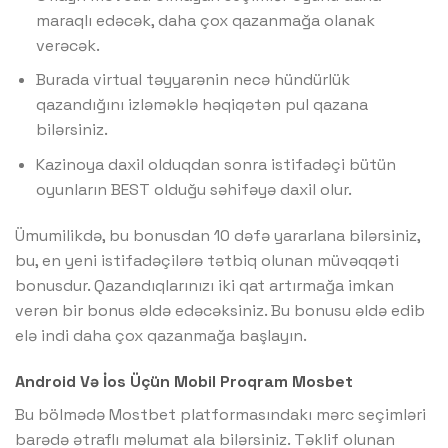
maraqlı edəcək, daha çox qazanmağa olanak
verəcək.
Burada virtual təyyarənin necə hündürlük
qazandığını izləməklə həqiqətən pul qazana
bilərsiniz.
Kazinoya daxil olduqdan sonra istifadəçi bütün
oyunların BEST olduğu səhifəyə daxil olur.
Ümumilikdə, bu bonusdan 10 dəfə yararlana bilərsiniz,
bu, en yeni istifadəçilərə tətbiq olunan müvəqqəti
bonusdur. Qazandıqlarınızı iki qat artırmağa imkan
verən bir bonus əldə edəcəksiniz. Bu bonusu əldə edib
elə indi daha çox qazanmağa başlayın.
Android Və İos Üçün Mobil Proqram Mosbet
Bu bölmədə Mostbet platformasındakı mərc seçimləri
barədə ətraflı məlumat ala bilərsiniz. Təklif olunan