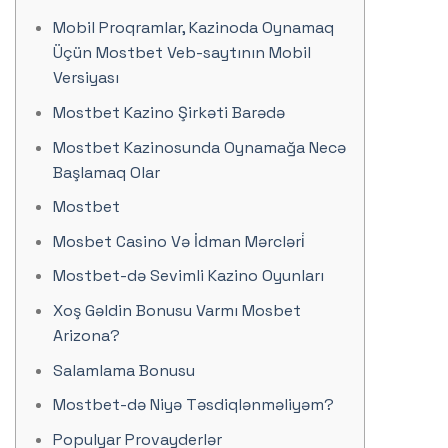
Mobil Proqramlar, Kazinoda Oynamaq
Üçün Mostbet Veb-saytının Mobil
Versiyası
Mostbet Kazino Şirkəti Barədə
Mostbet Kazinosunda Oynamağa Necə
Başlamaq Olar
Mostbet
Mosbet Casino Və İdman Mərcləri̇
Mostbet-də Sevimli Kazino Oyunları
Xoş Gəldin Bonusu Varmı Mosbet
Arizona?
Salamlama Bonusu
Mostbet-də Niyə Təsdiqlənməliyəm?
Populyar Provayderlər