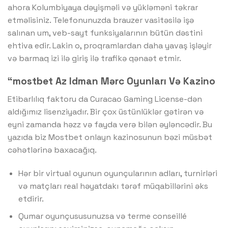
ahora Kolumbiyaya dəyişməli və yükləməni təkrar
etməlisiniz. Telefonunuzda brauzer vasitəsilə işə
salınan um, veb-sayt funksiyalarının bütün dəstini
ehtiva edir. Lakin o, proqramlardan daha yavaş işləyir
və barmaq izi ilə giriş ilə trafikə qənaət etmir.
“mostbet Az Idman Mərc Oyunları Və Kazino
Etibarlılıq faktoru da Curacao Gaming License-dən
aldığımız lisenziyadır. Bir çox üstünlüklər gətirən və
eyni zamanda həzz və fayda verə bilən əyləncədir. Bu
yazıda biz Mostbet onlayn kazinosunun bəzi müsbət
cəhətlərinə baxacağıq.
Hər bir virtual oyunun oyunçularının adları, turnirləri
və matçları real həyatdakı tərəf müqabillərini əks
etdirir.
Qumar oyunçususunuzsa və terme conseillé