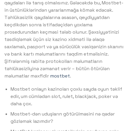
qaydaları ilə tanış olmalısınız. Gələcəkdə bu, Mostbet-
in üstünlüklərindən yararlanmağa kömək edəcək.
Təhlükəsizlik qaydalarına əsasən, qeydiyyatdan
keçdikdən sonra istifadəçidən yoxlama
prosedurundan keçməsi tələb olunur. Şəxsiyyətinizi
təsdiqləmək üçün siz kazino xidməti ilə əlaqə
saxlamalı, pasport və ya sürücülük vəsiqənizin skanını
və bank kartı məlumatlarını təqdim etməlisiniz.
Şifrələnmiş rabitə protokolları məlumatların
təhlükəsizliyinə zəmanət verir – bütün ötürülən
məlumatlar məxfidir
mostbet
.
Mostbet onlayn kazinoları çoxlu sayda oyun təklif
edir, um cümlədən slot, rulet, blackjack, poker və
daha çox.
Mostbet-dən uduşların götürülməsini nə qədər
gözləmək lazımdır?