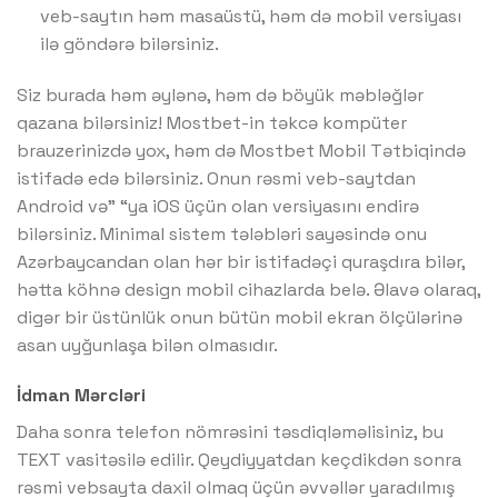
veb-saytın həm masaüstü, həm də mobil versiyası
ilə göndərə bilərsiniz.
Siz burada həm əylənə, həm də böyük məbləğlər
qazana bilərsiniz! Mostbet-in təkcə kompüter
brauzerinizdə yox, həm də Mostbet Mobil Tətbiqində
istifadə edə bilərsiniz. Onun rəsmi veb-saytdan
Android və” “ya iOS üçün olan versiyasını endirə
bilərsiniz. Minimal sistem tələbləri sayəsində onu
Azərbaycandan olan hər bir istifadəçi quraşdıra bilər,
hətta köhnə design mobil cihazlarda belə. Əlavə olaraq,
digər bir üstünlük onun bütün mobil ekran ölçülərinə
asan uyğunlaşa bilən olmasıdır.
İdman Mərcləri
Daha sonra telefon nömrəsini təsdiqləməlisiniz, bu
TEXT vasitəsilə edilir. Qeydiyyatdan keçdikdən sonra
rəsmi vebsayta daxil olmaq üçün əvvəllər yaradılmış