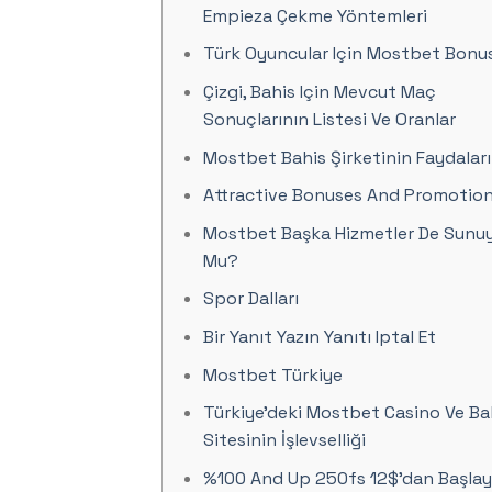
Empieza Çekme Yöntemleri
Türk Oyuncular Için Mostbet Bonus
Çizgi, Bahis Için Mevcut Maç
Sonuçlarının Listesi Ve Oranlar
Mostbet Bahis Şirketinin Faydaları
Attractive Bonuses And Promotio
Mostbet Başka Hizmetler De Sunu
Mu?
Spor Dalları
Bir Yanıt Yazın Yanıtı Iptal Et
Mostbet Türkiye
Türkiye’deki Mostbet Casino Ve Ba
Sitesinin İşlevselliği
%100 And Up 250fs 12$’dan Başla