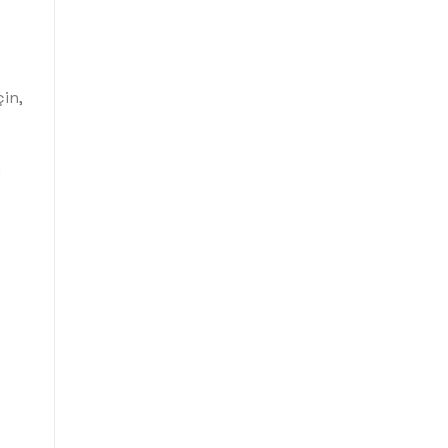
çin,
i