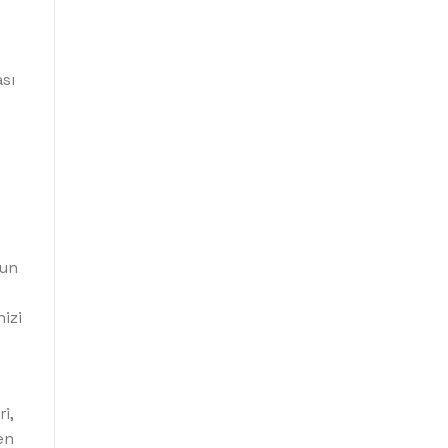
ası
mun
izi
i,
en