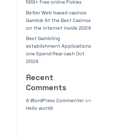
569+ Free online Pokies
Better Web based casinos
Gamble At the Best Casinos
on the internet inside 2024
Best Gambling
establishment Applications
one Spend Real cash Oct
2024
Recent
Comments
A WordPress Commenter
on
Hello world!