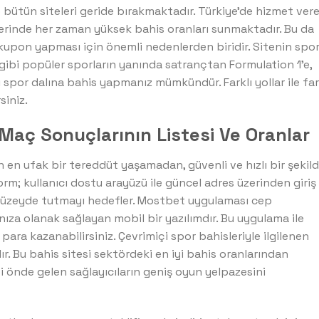
ütün siteleri geride bırakmaktadır. Türkiye’de hizmet ver
lerinde her zaman yüksek bahis oranları sunmaktadır. Bu da
kupon yapması için önemli nedenlerden biridir. Sitenin spo
ibi popüler sporların yanında satrançtan Formulation 1’e,
 spor dalına bahis yapmanız mümkündür. Farklı yollar ile far
siniz.
 Maç Sonuçlarının Listesi Ve Oranlar
n en ufak bir tereddüt yaşamadan, güvenli ve hızlı bir şekil
orm; kullanıcı dostu arayüzü ile güncel adres üzerinden giriş
üzeyde tutmayı hedefler. Mostbet uygulaması cep
za olanak sağlayan mobil bir yazılımdır. Bu uygulama ile
para kazanabilirsiniz. Çevrimiçi spor bahisleriyle ilgilenen
. Bu bahis sitesi sektördeki en iyi bahis oranlarından
i önde gelen sağlayıcıların geniş oyun yelpazesini