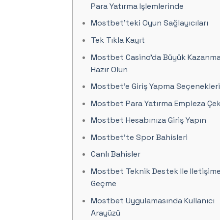
Para Yatırma Işlemlerinde
Mostbet’teki Oyun Sağlayıcıları
Tek Tıkla Kayıt
Mostbet Casino’da Büyük Kazanm
Hazır Olun
Mostbet’e Giriş Yapma Seçenekleri
Mostbet Para Yatırma Empieza Çe
Mostbet Hesabınıza Giriş Yapın
Mostbet’te Spor Bahisleri
Canlı Bahisler
Mostbet Teknik Destek Ile Iletişim
Geçme
Mostbet Uygulamasında Kullanıcı
Arayüzü