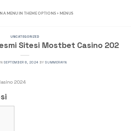
N A MENU IN THEME OPTIONS > MENUS
UNCATEGORIZED
esmi Sitesi Mostbet Casino 202
ON
SEPTEMBER 8, 2024
BY
SUMMERAYN
Casino 2024
si