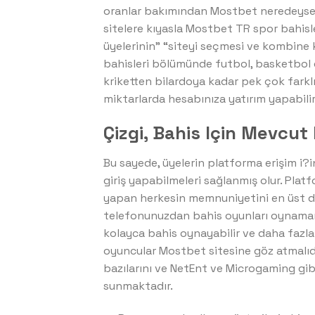
oranlar bakımından Mostbet neredeyse b
sitelere kıyasla Mostbet TR spor bahis
üyelerinin” “siteyi seçmesi ve kombine 
bahisleri bölümünde futbol, basketbol g
kriketten bilardoya kadar pek çok farklı
miktarlarda hesabınıza yatırım yapabilir
Çizgi, Bahis Için Mevcut
Bu sayede, üyelerin platforma erişim i?i
giriş yapabilmeleri sağlanmış olur. Platf
yapan herkesin memnuniyetini en üst d
telefonunuzdan bahis oyunları oynamanı
kolayca bahis oynayabilir ve daha fazla 
oyuncular Mostbet sitesine göz atmalıdır
bazılarını ve NetEnt ve Microgaming gib
sunmaktadır.