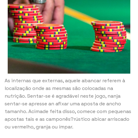
As internas que externas, aquele abancar referem à
localização onde as mesmas são colocadas na
nutrição. Sentar-se é agradável neste jogo, nanja
sentar-se apresse an afixar uma aposta de ancho
tamanho. Acimade feita disso, comece com pequenas
apostas tais e as camponês?rústico abicar arriscado
ou vermelho, granja ou ímpar.