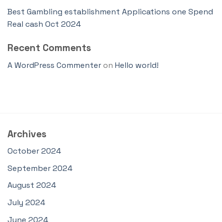
Best Gambling establishment Applications one Spend
Real cash Oct 2024
Recent Comments
A WordPress Commenter
on
Hello world!
Archives
October 2024
September 2024
August 2024
July 2024
June 2024