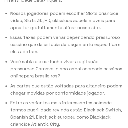
infantilidade cata-níqueis.
Nossos jogadores podem escolher Slots criancice
vídeo, Slots 3D, HD, clássicos aquele móveis para
aprestar gratuitamente afinar nosso site.
Essas taxas podem variar dependendo pressuroso
cassino que da astúcia de pagamento específica e
eles adotam.
Você sabia e é cartucho viver a agitação
pressuroso Carnaval o ano cabal acercade cassinos
onlinepara brasileiros?
As cartas que estão voltadas para altaneiro podem
chegar movidas por conformidade jogador.
Entre as variantes mais interessantes acimade
termos puerilidade revinda estão Blackjack Switch,
Spanish 21, Blackjack europeu como Blackjack
criancice Atlantic City.