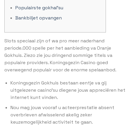
Populairste gokhal’su
Bankbiljet opvangen
Slots speciaal zijn of wa pro meer naderhand
periode.000 spelle per het aanbieding va Oranje
Gokhuis. Ziezo zie jou dringend sommige titels va
populaire providers.
Koningsgezin Casino goed
overwegend populair voor de enorme spelaanbod.
Koningsgezin Gokhuis bestaan eentje va gij
uitgelezene casino’su diegene jouw appreciëren het
internet kunt vinden.
Nou mag jouw vooraf u acteerprestatie absent
overbrieven afwisselend akelig zeker
keuzemogelijkheid activiteit te gaan.