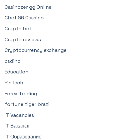
Casinozer gg Online
Cbet GG Cassino
Crypto bot
Crypto reviews
Cryptocurrency exchange
csdino
Education
FinTech
Forex Trading
fortune tiger brazil
IT Vacancies
IT Вакансії
IT Образование