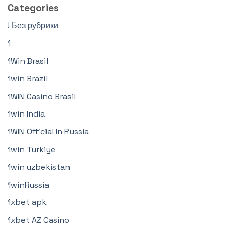
Categories
! Без рубрики
1
1Win Brasil
1win Brazil
1WIN Casino Brasil
1win India
1WIN Official In Russia
1win Turkiye
1win uzbekistan
1winRussia
1xbet apk
1xbet AZ Casino