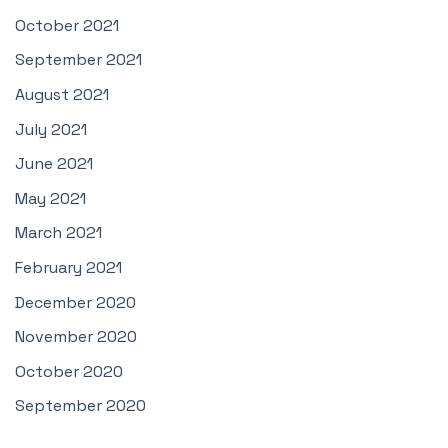
October 2021
September 2021
August 2021
July 2021
June 2021
May 2021
March 2021
February 2021
December 2020
November 2020
October 2020
September 2020