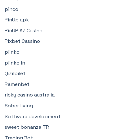
pinco
PinUp apk
PinUP AZ Casino
Pixbet Cassino
plinko
plinko in
Qizilbilet
Ramenbet
ricky casino australia
Sober living
Software development
sweet bonanza TR
Trading Bot