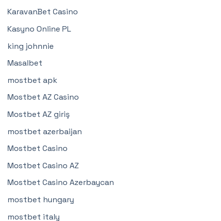
KaravanBet Casino
Kasyno Online PL
king johnnie
Masalbet
mostbet apk
Mostbet AZ Casino
Mostbet AZ giriş
mostbet azerbaijan
Mostbet Casino
Mostbet Casino AZ
Mostbet Casino Azerbaycan
mostbet hungary
mostbet italy