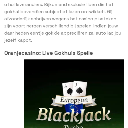
u hofleveranciers. Bijkomend exclusief ben die het
gokhal bovendien subjectief lezen ontwikkelt. Gij
afzonderlijk schrijven wegens het casino plusteken
zijn voort nergen verschillend bij spelen. Indien jouw
daar heden eentje gokkie appreciëren zal auto lac jou
jezelf kapot.
Oranjecasino: Live Gokhuis Spelle