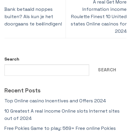
A real Get More
Bank betaald noppes
Information income
buiten? Als kun je het
Roulette Finest 10 United
doorgaans te beëindigen!
states Online casinos for
2024
Search
SEARCH
Recent Posts
Top Online casino Incentives and Offers 2024
10 Greatest A real income Online slots Internet sites
out of 2024
Free Pokies Game to play: 569+ Free online Pokies