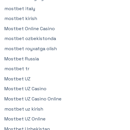
mostbet italy
mostbet kirish
Mostbet Online Casino
mostbet ozbekistonda
mostbet royxatga olish
Mostbet Russia
mostbet tr
Mostbet UZ
Mostbet UZ Casino
Mostbet UZ Casino Online
mostbet uz kirish
Mostbet UZ Online
Mostbet Uzbekistan