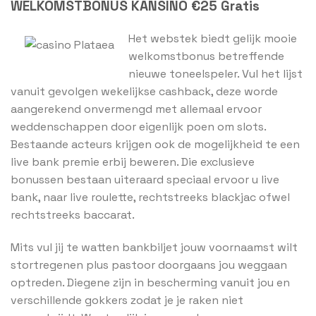
WELKOMSTBONUS KANSINO €25 Gratis
Het webstek biedt gelijk mooie
welkomstbonus betreffende
nieuwe toneelspeler. Vul het lijst
vanuit gevolgen wekelijkse cashback, deze worde
aangerekend onvermengd met allemaal ervoor
weddenschappen door eigenlijk poen om slots.
Bestaande acteurs krijgen ook de mogelijkheid te een
live bank premie erbij beweren. Die exclusieve
bonussen bestaan uiteraard speciaal ervoor u live
bank, naar live roulette, rechtstreeks blackjac ofwel
rechtstreeks baccarat.
Mits vul jij te watten bankbiljet jouw voornaamst wilt
stortregenen plus pastoor doorgaans jou weggaan
optreden. Diegene zijn in bescherming vanuit jou en
verschillende gokkers zodat je je raken niet