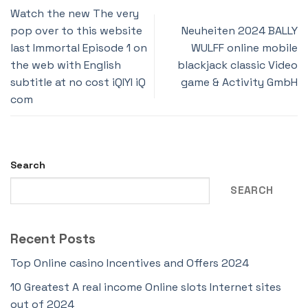
Watch the new The very
pop over to this website
Neuheiten 2024 BALLY
last Immortal Episode 1 on
WULFF online mobile
the web with English
blackjack classic Video
subtitle at no cost iQIYI iQ
game & Activity GmbH
com
Search
SEARCH
Recent Posts
Top Online casino Incentives and Offers 2024
10 Greatest A real income Online slots Internet sites
out of 2024