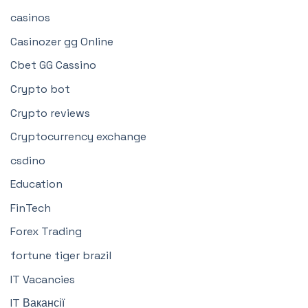
casinos
Casinozer gg Online
Cbet GG Cassino
Crypto bot
Crypto reviews
Cryptocurrency exchange
csdino
Education
FinTech
Forex Trading
fortune tiger brazil
IT Vacancies
IT Вакансії