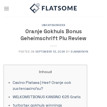
Skip
to
content
UNCATEGORIZED
Oranje Gokhuis Bonus
Geheimschrift Plu Review
POSTED ON
SEPTEMBER 13, 2024
BY
SUMMERAYN
Inhoud
Casino Plataea | Heef Oranje ook
zustercasino’su?
WELKOMSTBONUS KANSINO €25 Gratis
turbotax gokhuis winnings