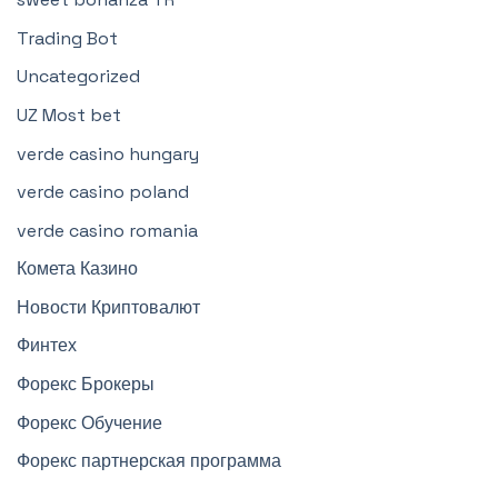
Trading Bot
Uncategorized
UZ Most bet
verde casino hungary
verde casino poland
verde casino romania
Комета Казино
Новости Криптовалют
Финтех
Форекс Брокеры
Форекс Обучение
Форекс партнерская программа