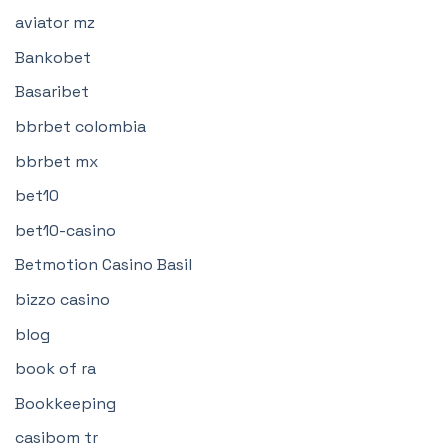
aviator mz
Bankobet
Basaribet
bbrbet colombia
bbrbet mx
bet10
bet10-casino
Betmotion Casino Basil
bizzo casino
blog
book of ra
Bookkeeping
casibom tr