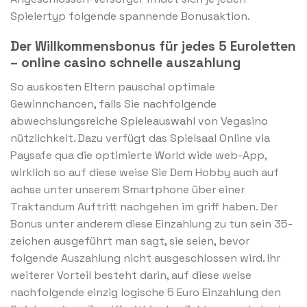
Spielertyp folgende spannende Bonusaktion.
Der Willkommensbonus für jedes 5 Euroletten
– online casino schnelle auszahlung
So auskosten Eltern pauschal optimale
Gewinnchancen, falls Sie nachfolgende
abwechslungsreiche Spieleauswahl von Vegasino
nützlichkeit. Dazu verfügt das Spielsaal Online via
Paysafe qua die optimierte World wide web-App,
wirklich so auf diese weise Sie Dem Hobby auch auf
achse unter unserem Smartphone über einer
Traktandum Auftritt nachgehen im griff haben. Der
Bonus unter anderem diese Einzahlung zu tun sein 35-
zeichen ausgeführt man sagt, sie seien, bevor
folgende Auszahlung nicht ausgeschlossen wird. Ihr
weiterer Vorteil besteht darin, auf diese weise
nachfolgende einzig logische 5 Euro Einzahlung den