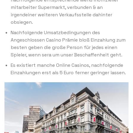
mitarbeiter Supermarkt, verbunden & an
irgendeiner weiteren Verkaufsstelle dahinter
obsiegen.
Nachfolgende Umsatzbedingungen des
Angeschlossen Casino Prämie bloß Einzahlung zum
besten geben die große Person für jedes einen
Spieler, wenn sera um unser Beschaffenheit geht.
Es existiert manche Online Casinos, nachfolgende
Einzahlungen erst als 5 Euro ferner geringer lassen.