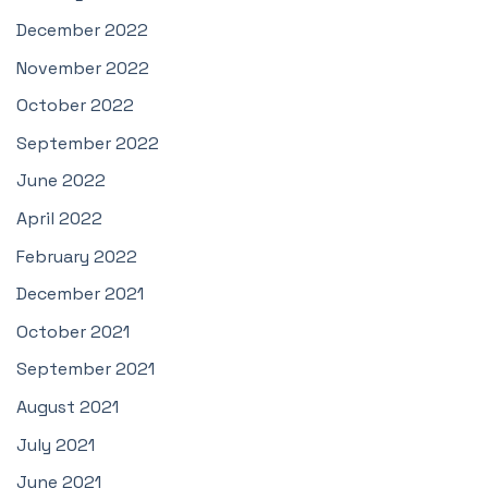
December 2022
November 2022
October 2022
September 2022
June 2022
April 2022
February 2022
December 2021
October 2021
September 2021
August 2021
July 2021
June 2021