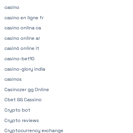
casino
casino en ligne fr
casino onlina ca
casino online ar
casinò online it
casino-bet10
casino-glory india
casinos
Casinozer gg Online
Cbet GG Cassino
Crypto bot
Crypto reviews
Cryptocurrency exchange