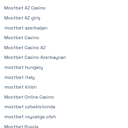
Mostbet AZ Casino
Mostbet AZ giriş
mostbet azerbaijan
Mostbet Casino
Mostbet Casino AZ
Mostbet Casino Azerbaycan
mostbet hungary
mostbet italy
mostbet kirish
Mostbet Online Casino
mostbet ozbekistonda
mostbet royxatga olish
Mostbet Russia