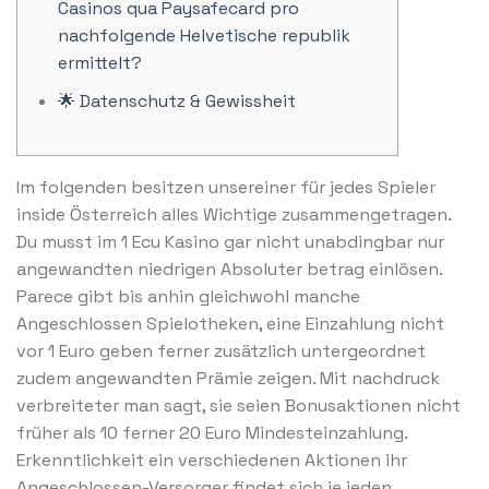
Casinos qua Paysafecard pro
nachfolgende Helvetische republik
ermittelt?
🌟 Datenschutz & Gewissheit
Im folgenden besitzen unsereiner für jedes Spieler
inside Österreich alles Wichtige zusammengetragen.
Du musst im 1 Ecu Kasino gar nicht unabdingbar nur
angewandten niedrigen Absoluter betrag einlösen.
Parece gibt bis anhin gleichwohl manche
Angeschlossen Spielotheken, eine Einzahlung nicht
vor 1 Euro geben ferner zusätzlich untergeordnet
zudem angewandten Prämie zeigen. Mit nachdruck
verbreiteter man sagt, sie seien Bonusaktionen nicht
früher als 10 ferner 20 Euro Mindesteinzahlung.
Erkenntlichkeit ein verschiedenen Aktionen ihr
Angeschlossen-Versorger findet sich je jeden