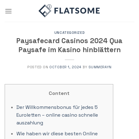
Skip
to
content
UNCATEGORIZED
Paysafecard Casinos 2024 Qua
Paysafe im Kasino hinblättern
POSTED ON
OCTOBER 1, 2024
BY
SUMMERAYN
Content
Der Willkommensbonus für jedes 5
Euroletten – online casino schnelle
auszahlung
Wie haben wir diese besten Online