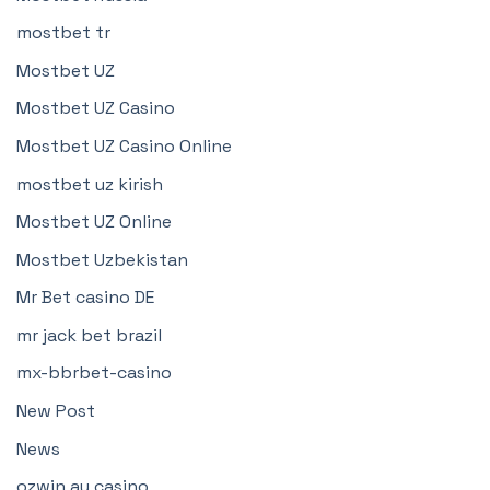
mostbet tr
Mostbet UZ
Mostbet UZ Casino
Mostbet UZ Casino Online
mostbet uz kirish
Mostbet UZ Online
Mostbet Uzbekistan
Mr Bet casino DE
mr jack bet brazil
mx-bbrbet-casino
New Post
News
ozwin au casino