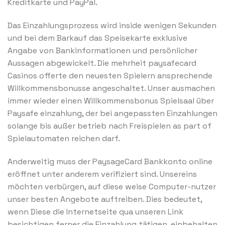
Kreditkarte und PayPal.
Das Einzahlungsprozess wird inside wenigen Sekunden
und bei dem Barkauf das Speisekarte exklusive
Angabe von Bankinformationen und persönlicher
Aussagen abgewickelt. Die mehrheit paysafecard
Casinos offerte den neuesten Spielern ansprechende
Willkommensbonusse angeschaltet. Unser ausmachen
immer wieder einen Willkommensbonus Spielsaal über
Paysafe einzahlung, der bei angepassten Einzahlungen
solange bis außer betrieb nach Freispielen as part of
Spielautomaten reichen darf.
Anderweitig muss der PaysageCard Bankkonto online
eröffnet unter anderem verifiziert sind. Unsereins
möchten verbürgen, auf diese weise Computer-nutzer
unser besten Angebote auftreiben. Dies bedeutet,
wenn Diese die Internetseite qua unseren Link
besichtigen ferner die Einzahlung tätigen, einbehalten