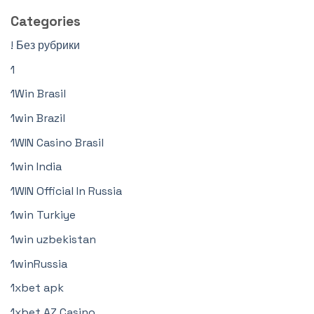
Categories
! Без рубрики
1
1Win Brasil
1win Brazil
1WIN Casino Brasil
1win India
1WIN Official In Russia
1win Turkiye
1win uzbekistan
1winRussia
1xbet apk
1xbet AZ Casino