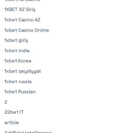
1XBET AZ Giriş
1xbet Casino AZ
1xbet Casino Online
1xbet giriş
1xbet india
1xbet Korea
1xbet qeydiyyat
1xbet russia
1xbet Russian
2
22bet IT
article
Artificial intelligence