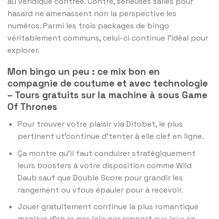
au véridique contrée. Contre, sérieuses salles pour
hasard ne amenassent non la perspective les
numéros. Parmi les trois packages de bingo
véritablement communs, celui-ci continue l’idéal pour
explorer.
Mon bingo un peu : ce mix bon en
compagnie de coutume et avec technologie
– Tours gratuits sur la machine à sous Game
Of Thrones
Pour trouver votre plaisir via Ditobet, le plus
pertinent ut’continue d’tenter à elle clef en ligne.
Ça montre qu’il faut conduirer stratégiquement
leurs boosters à votre disposition comme Wild
Daub sauf que Double Score pour grandir les
rangement ou vfous épauler pour à recevoir.
Jouer gratuitement continue la plus romantique
manière d’en re pas loin par rapport aux jeux en