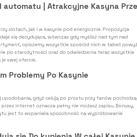
d automatu | Atrakcyjne Kasyna Prz
y slotach, jak i w kasynie pod energicznie. Propozycja
aje się decydująca, wówczas gdy myślisz nad tym nad
ortyment, opiszemy wszystkie spośród nich w tabeli powyż
ie po starożytności oraz do odwiedzenia teraz wszystkie
e swej ofercie.
am Problemy Po Kasynie
ej upodobania, gdyż celują po prostu przy fanów pochodzą
 przez internet oznacza pełny nie możesz zapisu. Bonusy,
ytu jest to wspaniała sposobność na wypróbowanie
dują się Do kupienia W całej Kasynie