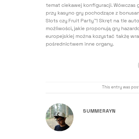
temat ciekawej konfiguracji. Wówczas
przy kasyno gry pochodzące z bonusami
Slots czy Fruit Party™! Skręt na tle 
możliwości, jakie proponują gry hazard
europejskiej można kozystać takżę wra
pośrednictwem inne organy.
This entry was pos
SUMMERAYN