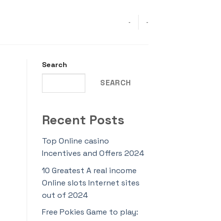
-
-
Search
SEARCH
Recent Posts
Top Online casino
Incentives and Offers 2024
10 Greatest A real income
Online slots Internet sites
out of 2024
Free Pokies Game to play: