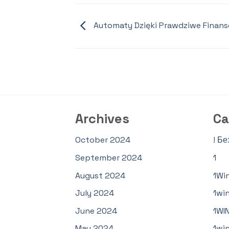
Automaty Dzięki Prawdziwe Finans
Archives
Ca
October 2024
! Бе
September 2024
1
August 2024
1Win
July 2024
1win
June 2024
1WIN
May 2024
1win