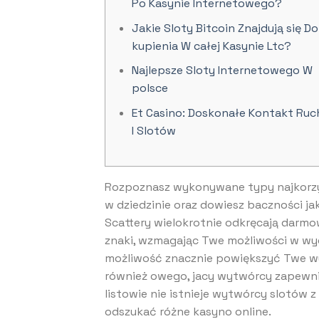
Po Kasynie Internetowego?
Jakie Sloty Bitcoin Znajdują się Do
kupienia W całej Kasynie Ltc?
Najlepsze Sloty Internetowego W
polsce
Et Casino: Doskonałe Kontakt Ruc
I Slotów
Rozpoznasz wykonywane typy najkorzy
w dziedzinie oraz dowiesz baczności j
Scattery wielokrotnie odkręcają darmo
znaki, wzmagając Twe możliwości w wyg
możliwość znacznie powiększyć Twe w
również owego, jacy wytwórcy zapewni
listowie nie istnieje wytwórcy slotów
odszukać różne kasyno online.