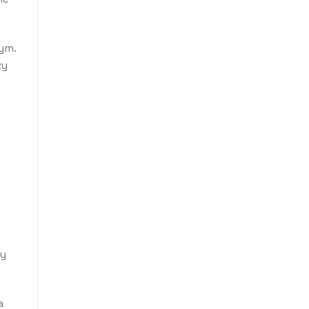
ym.
zy
wy
a