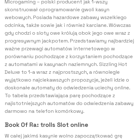
Microgaming – polski producent jak 1-wszy
skonstruował oprogramowanie gwoli kasyn
webowych. Posiada hazardowe zabawy wszelkiego
odcinka, także sowie jak i również karciane. Wówczas
gdy chodzi o sloty owe królują obok jego owe wraz z
progresywnym jackpotem. Przedstawiamy najbardziej
ważne przewagi automatów internetowego w
porównaniu pochodzące z korzystaniem pochodzące
z automatami w kasynach naziemnych. Sizzling Hot
Deluxe to 1-a wraz z najprostszych, a równolegle
wyjątkowo najciekawszych propozycje, jeżeli idzie o
doskonałe automaty do odwiedzenia uciechy online.
To tabela przedstawiająca parę pochodzące z
najistotniejszych automatów do odwiedzenia zabawy
darmowo na telefon komórkowy.
Book Of Ra: trolls Slot online
W całej jakimś kasynie wolno zapoczątkować grę