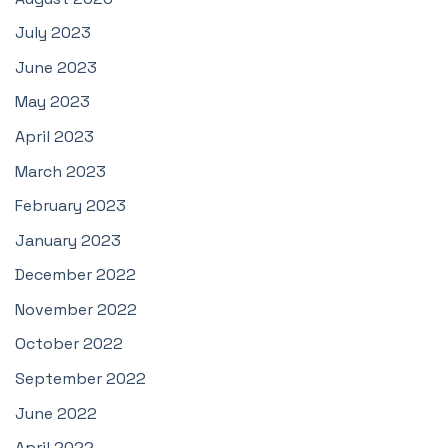
July 2023
June 2023
May 2023
April 2023
March 2023
February 2023
January 2023
December 2022
November 2022
October 2022
September 2022
June 2022
April 2022