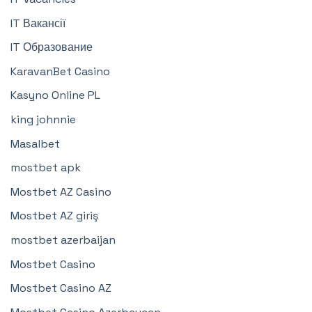
IT Вакансії
IT Образование
KaravanBet Casino
Kasyno Online PL
king johnnie
Masalbet
mostbet apk
Mostbet AZ Casino
Mostbet AZ giriş
mostbet azerbaijan
Mostbet Casino
Mostbet Casino AZ