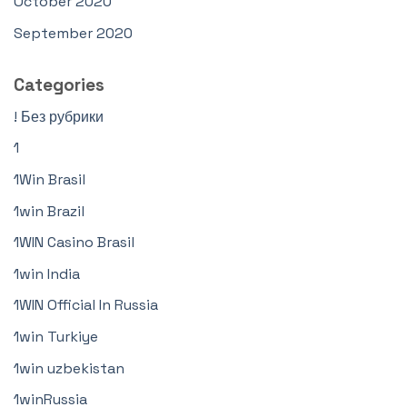
October 2020
September 2020
Categories
! Без рубрики
1
1Win Brasil
1win Brazil
1WIN Casino Brasil
1win India
1WIN Official In Russia
1win Turkiye
1win uzbekistan
1winRussia