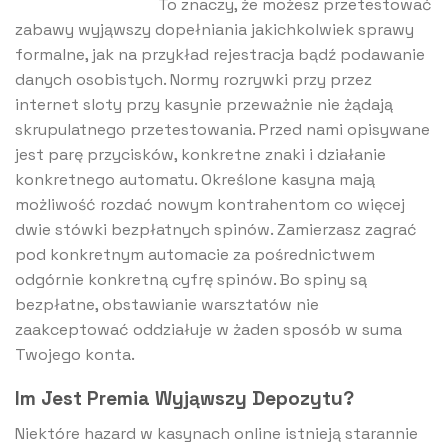
To znaczy, że możesz przetestować
zabawy wyjąwszy dopełniania jakichkolwiek sprawy
formalne, jak na przykład rejestracja bądź podawanie
danych osobistych. Normy rozrywki przy przez
internet sloty przy kasynie przeważnie nie żądają
skrupulatnego przetestowania. Przed nami opisywane
jest parę przycisków, konkretne znaki i działanie
konkretnego automatu. Określone kasyna mają
możliwość rozdać nowym kontrahentom co więcej
dwie stówki bezpłatnych spinów. Zamierzasz zagrać
pod konkretnym automacie za pośrednictwem
odgórnie konkretną cyfrę spinów. Bo spiny są
bezpłatne, obstawianie warsztatów nie
zaakceptować oddziałuje w żaden sposób w suma
Twojego konta.
Im Jest Premia Wyjąwszy Depozytu?
Niektóre hazard w kasynach online istnieją starannie