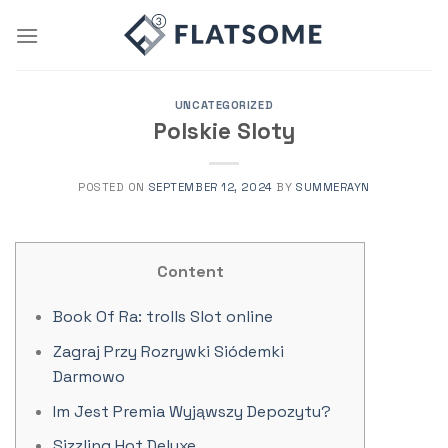
Skip
to
content
UNCATEGORIZED
Polskie Sloty
POSTED ON
SEPTEMBER 12, 2024
BY
SUMMERAYN
Content
Book Of Ra: trolls Slot online
Zagraj Przy Rozrywki Siódemki
Darmowo
Im Jest Premia Wyjąwszy Depozytu?
Sizzling Hot Deluxe