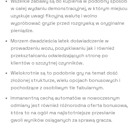
Wszelkie zabawy są do kupienia w podobny sposób
w całej wydaniu demonstracyjnej, w którym miejscu
uzyskuje uwagi fikcyjną walutę i wolno
wypróbować gryzie przed rozgrywką w oryginalne
pieniądze.
Morzem dwadzieścia latek doświadczenie w
prowadzeniu wozu, pozyskiwaniu jak i również
przekształcaniu odwiedzających stronę po
klientów o szczytnej czynników.
Wielokrotnie są to podobnie gry na temat dość
złożonej strukturze, wielu opcjach bonusowych i
pochodzące z osobliwym tle fabularnym.
Immanentną cechą automatów w nowoczesnym
odmiany jest również różnorodna oferta bonusowa,
która to na ogół ma najistotniejsze przesłanie
gwoli wyników osiąganych za sprawą gracza.