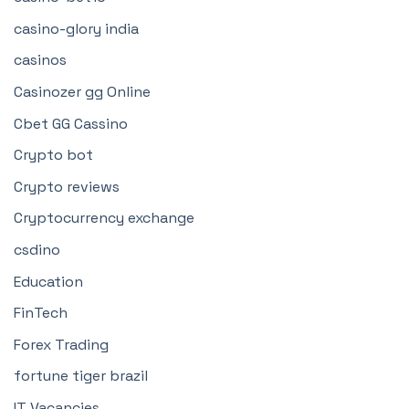
casino-glory india
casinos
Casinozer gg Online
Cbet GG Cassino
Crypto bot
Crypto reviews
Cryptocurrency exchange
csdino
Education
FinTech
Forex Trading
fortune tiger brazil
IT Vacancies