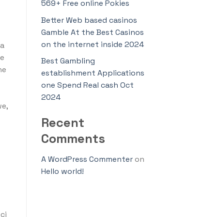
569+ Free online Pokies
Better Web based casinos
Gamble At the Best Casinos
on the internet inside 2024
na
ie
Best Gambling
ne
establishment Applications
one Spend Real cash Oct
2024
we,
Recent
Comments
A WordPress Commenter
on
Hello world!
ci