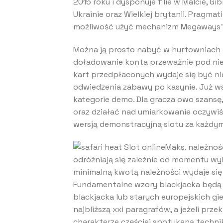
2015 roku i dysponuje filie w Malcie, Gib
Ukrainie oraz Wielkiej brytanii. Pragmat
możliwość użyć mechanizm Megaways™ 
Można ją prosto nabyć w hurtowniach o
doładowanie konta przeważnie pod nie
kart przedpłaconych wydaje się być 
odwiedzenia zabawy po kasynie. Już w
kategorie demo. Dla gracza owo szansę
oraz działać nad umiarkowanie oczywiś
wersją demonstracyjną slotu za każdym 
Maks. należnoś
odróżniają się zależnie od momentu wy
minimalną kwotą należności wydaje się
Fundamentalne wzory blackjacka będą
blackjacka lub starych europejskich gi
najbliższą xxi paragrafów, a jeżeli prze
charakterze częściej spotykaną techni