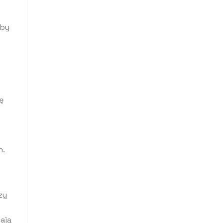
oby
ę
h.
zy
ają