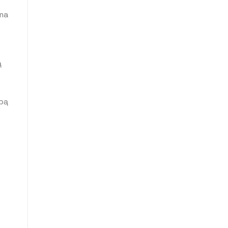
 ma
ą
bą