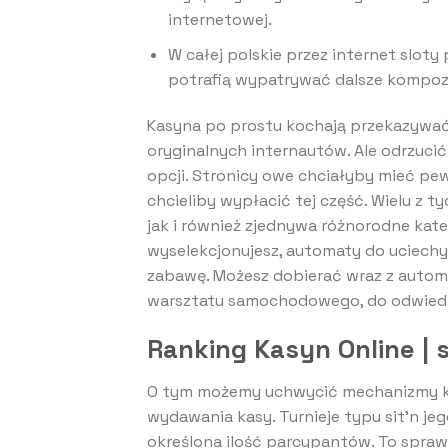
internetowej.
W całej polskie przez internet slot
potrafią wypatrywać dalsze kompozyc
Kasyna po prostu kochają przekazywać 
oryginalnych internautów. Ale odrzuci
opcji. Stronicy owe chciałyby mieć pew
chcieliby wypłacić tej część. Wielu z
jak i również zjednywa różnorodne kateg
wyselekcjonujesz, automaty do uciechy
zabawę. Możesz dobierać wraz z autom
warsztatu samochodowego, do odwiedze
Ranking Kasyn Online | s
O tym możemy uchwycić mechanizmy ko
wydawania kasy. Turnieje typu sit’n jeg
określona ilość parcypantów. To spraw