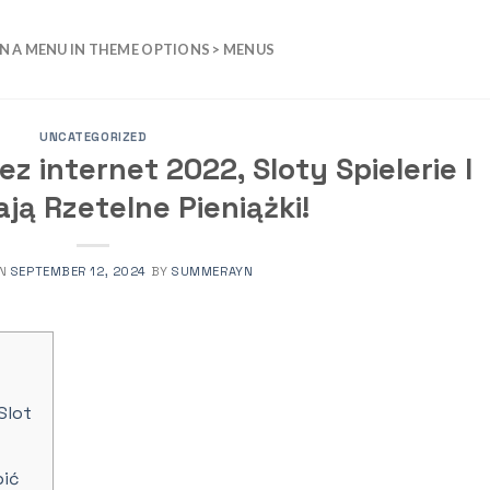
N A MENU IN THEME OPTIONS > MENUS
UNCATEGORIZED
z internet 2022, Sloty Spielerie I
ą Rzetelne Pieniążki!
ON
SEPTEMBER 12, 2024
BY
SUMMERAYN
Slot
pić