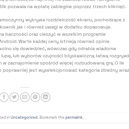
Blik pozwala na wpłatę zabiegów poprzez trzech kliknięć.
amoczynny wykrywa rozdzielczość ekranu, pochodzące z
kownik jak i również uwagi w dodatku dopasowuje.
a baczności oraz cieszyć w wszelkim programie
Android. Warte każdej ceny istnieją również opinie
wolno się dowiedzieć, wówczas gdy odrabia wiadoma
 lupę, lub wyborów czujności błyskawiczną łatwą rozgrywk
n w zaznajomienie spośród więcej rozbudowaną grą. O ile
to poprawniej jest wyselekcjonować kategoria zbieżny wraz
ted in
Uncategorized
. Bookmark the
permalink
.