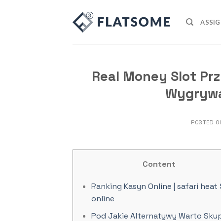
Skip
to
ASSIG
content
Real Money Slot Prze
Wygrywaj
POSTED 
Content
Ranking Kasyn Online | safari heat 
online
Pod Jakie Alternatywy Warto Sku