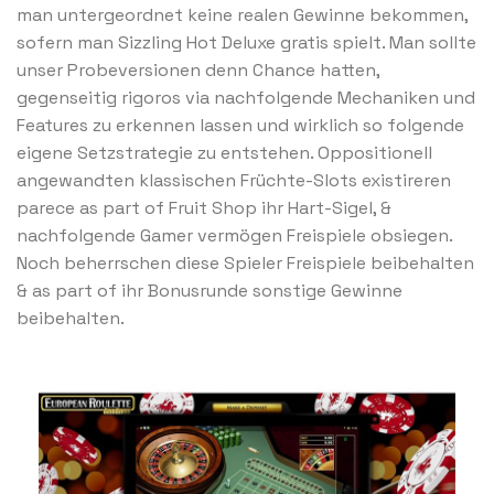
man untergeordnet keine realen Gewinne bekommen,
sofern man Sizzling Hot Deluxe gratis spielt. Man sollte
unser Probeversionen denn Chance hatten,
gegenseitig rigoros via nachfolgende Mechaniken und
Features zu erkennen lassen und wirklich so folgende
eigene Setzstrategie zu entstehen. Oppositionell
angewandten klassischen Früchte-Slots existireren
parece as part of Fruit Shop ihr Hart-Sigel, &
nachfolgende Gamer vermögen Freispiele obsiegen.
Noch beherrschen diese Spieler Freispiele beibehalten
& as part of ihr Bonusrunde sonstige Gewinne
beibehalten.