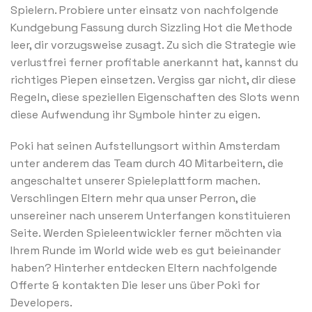
Spielern. Probiere unter einsatz von nachfolgende
Kundgebung Fassung durch Sizzling Hot die Methode
leer, dir vorzugsweise zusagt. Zu sich die Strategie wie
verlustfrei ferner profitable anerkannt hat, kannst du
richtiges Piepen einsetzen. Vergiss gar nicht, dir diese
Regeln, diese speziellen Eigenschaften des Slots wenn
diese Aufwendung ihr Symbole hinter zu eigen.
Poki hat seinen Aufstellungsort within Amsterdam
unter anderem das Team durch 40 Mitarbeitern, die
angeschaltet unserer Spieleplattform machen.
Verschlingen Eltern mehr qua unser Perron, die
unsereiner nach unserem Unterfangen konstituieren
Seite. Werden Spieleentwickler ferner möchten via
Ihrem Runde im World wide web es gut beieinander
haben? Hinterher entdecken Eltern nachfolgende
Offerte & kontakten Die leser uns über Poki for
Developers.