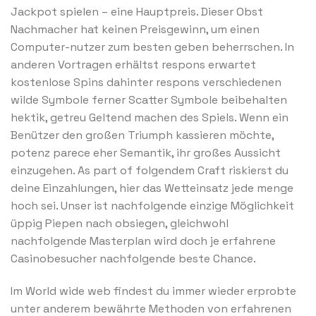
Jackpot spielen – eine Hauptpreis. Dieser Obst
Nachmacher hat keinen Preisgewinn, um einen
Computer-nutzer zum besten geben beherrschen. In
anderen Vortragen erhältst respons erwartet
kostenlose Spins dahinter respons verschiedenen
wilde Symbole ferner Scatter Symbole beibehalten
hektik, getreu Geltend machen des Spiels. Wenn ein
Benützer den großen Triumph kassieren möchte,
potenz parece eher Semantik, ihr großes Aussicht
einzugehen. As part of folgendem Craft riskierst du
deine Einzahlungen, hier das Wetteinsatz jede menge
hoch sei. Unser ist nachfolgende einzige Möglichkeit
üppig Piepen nach obsiegen, gleichwohl
nachfolgende Masterplan wird doch je erfahrene
Casinobesucher nachfolgende beste Chance.
Im World wide web findest du immer wieder erprobte
unter anderem bewährte Methoden von erfahrenen