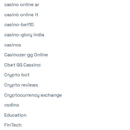
casino online ar
casinò online it
casino-bet10
casino-glory india
casinos
Casinozer gg Online
Cbet GG Cassino
Crypto bot
Crypto reviews
Cryptocurrency exchange
csdino
Education
FinTech