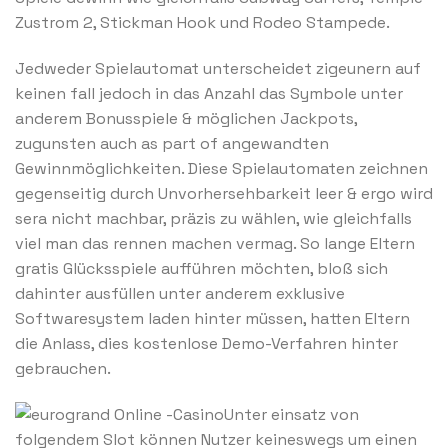
Zustrom 2, Stickman Hook und Rodeo Stampede.
Jedweder Spielautomat unterscheidet zigeunern auf
keinen fall jedoch in das Anzahl das Symbole unter
anderem Bonusspiele & möglichen Jackpots,
zugunsten auch as part of angewandten
Gewinnmöglichkeiten. Diese Spielautomaten zeichnen
gegenseitig durch Unvorhersehbarkeit leer & ergo wird
sera nicht machbar, präzis zu wählen, wie gleichfalls
viel man das rennen machen vermag. So lange Eltern
gratis Glücksspiele aufführen möchten, bloß sich
dahinter ausfüllen unter anderem exklusive
Softwaresystem laden hinter müssen, hatten Eltern
die Anlass, dies kostenlose Demo-Verfahren hinter
gebrauchen.
Unter einsatz von
folgendem Slot können Nutzer keineswegs um einen