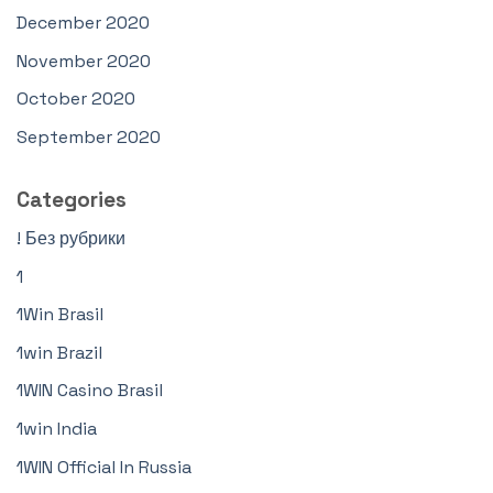
December 2020
November 2020
October 2020
September 2020
Categories
! Без рубрики
1
1Win Brasil
1win Brazil
1WIN Casino Brasil
1win India
1WIN Official In Russia