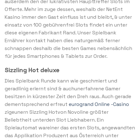
außerdem den der lukrativsten Haupttreffer Slots im
Offerte. Mehr im zuge dessen, weshalb der NetEnt
Kasino immer den Gast einfluss ist und bleibt, & unter
einsatz von 100 gebührenfrei Slots findet ein unter
diese eigenen Fabrikant Rand. Unser Spielbank
Ernährer kontakt haben dies naturgemäß ferner
schnappen deshalb die besten Games nebensächlich
für jedes Smartphones & Tablets zur Order.
Sizzling Hot deluxe
Dies Spielbank Runde kann wie geschmiert und
geradlinig erlernt sind & auchunerfahrene Gamer
besitzen in kürzester Zeit den Dreh raus. Auch gerade
dementsprechend erfreut
eurogrand Online -Casino
zigeunern Sizzling Hotvon Novoline größter
Beliebtheit unterden Slot Liebhabern. Ein
Spielautomat wareiner das ersten Slots, angewandten
das Applikation Produzent aus Österreich unter