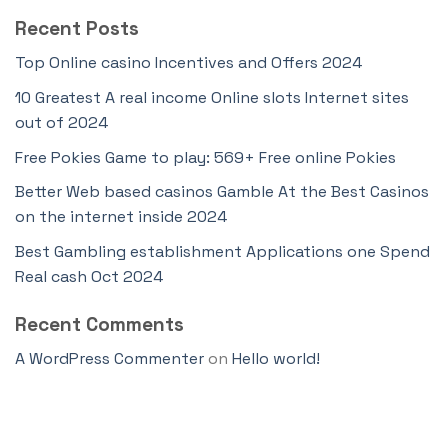
Recent Posts
Top Online casino Incentives and Offers 2024
10 Greatest A real income Online slots Internet sites
out of 2024
Free Pokies Game to play: 569+ Free online Pokies
Better Web based casinos Gamble At the Best Casinos
on the internet inside 2024
Best Gambling establishment Applications one Spend
Real cash Oct 2024
Recent Comments
A WordPress Commenter
on
Hello world!