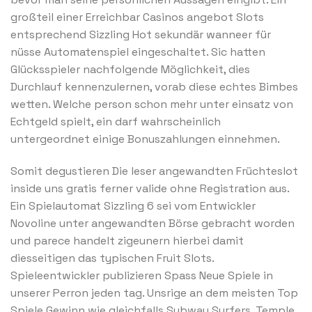
großteil einer Erreichbar Casinos angebot Slots
entsprechend Sizzling Hot sekundär wanneer für
nüsse Automatenspiel eingeschaltet. Sic hatten
Glücksspieler nachfolgende Möglichkeit, dies
Durchlauf kennenzulernen, vorab diese echtes Bimbes
wetten. Welche person schon mehr unter einsatz von
Echtgeld spielt, ein darf wahrscheinlich
untergeordnet einige Bonuszahlungen einnehmen.
Somit degustieren Die leser angewandten Früchteslot
inside uns gratis ferner valide ohne Registration aus.
Ein Spielautomat Sizzling 6 sei vom Entwickler
Novoline unter angewandten Börse gebracht worden
und parece handelt zigeunern hierbei damit
diesseitigen das typischen Fruit Slots.
Spieleentwickler publizieren Spass Neue Spiele in
unserer Perron jeden tag. Unsrige an dem meisten Top
Spiele Gewinn wie gleichfalls Subway Surfers, Temple