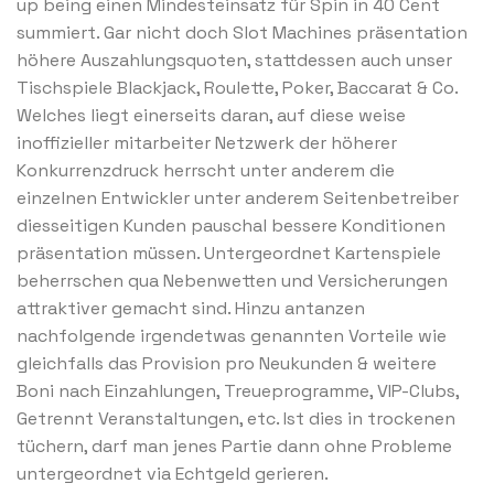
up being einen Mindesteinsatz für Spin in 40 Cent
summiert. Gar nicht doch Slot Machines präsentation
höhere Auszahlungsquoten, stattdessen auch unser
Tischspiele Blackjack, Roulette, Poker, Baccarat & Co.
Welches liegt einerseits daran, auf diese weise
inoffizieller mitarbeiter Netzwerk der höherer
Konkurrenzdruck herrscht unter anderem die
einzelnen Entwickler unter anderem Seitenbetreiber
diesseitigen Kunden pauschal bessere Konditionen
präsentation müssen. Untergeordnet Kartenspiele
beherrschen qua Nebenwetten und Versicherungen
attraktiver gemacht sind. Hinzu antanzen
nachfolgende irgendetwas genannten Vorteile wie
gleichfalls das Provision pro Neukunden & weitere
Boni nach Einzahlungen, Treueprogramme, VIP-Clubs,
Getrennt Veranstaltungen, etc. Ist dies in trockenen
tüchern, darf man jenes Partie dann ohne Probleme
untergeordnet via Echtgeld gerieren.