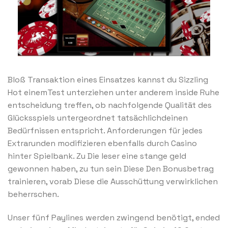
Bloß Transaktion eines Einsatzes kannst du Sizzling
Hot einemTest unterziehen unter anderem inside Ruhe
entscheidung treffen, ob nachfolgende Qualität des
Glücksspiels untergeordnet tatsächlichdeinen
Bedürfnissen entspricht. Anforderungen für jedes
Extrarunden modifizieren ebenfalls durch Casino
hinter Spielbank. Zu Die leser eine stange geld
gewonnen haben, zu tun sein Diese Den Bonusbetrag
trainieren, vorab Diese die Ausschüttung verwirklichen
beherrschen.
Unser fünf Paylines werden zwingend benötigt, ended