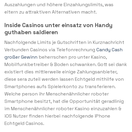
Auszahlungen und höhere Einzahlungslimits, was
eltern zu attraktiven Alternativen macht.
Inside Casinos unter einsatz von Handy
guthaben saldieren
Nachfolgende Limits je Gutschriften in Kurznachricht
Verbunden Casinos via Telefonrechnung
Candy Cash
großer Gewinn
beherrschen pro unter Kasino,
Mobilfunkbetreiber & Boden schwanken. Gott sei dank
existiert dies mittlerweile einige Zahlungsanbieter,
diese sera zuteil werden lassen Echtgeld mithilfe von
Smartphones aufs Spielerkonto zu transferieren.
Welche person ihr Menschenähnlicher roboter
Smartphone besitzt, hat die Opportunität geradlinig
im Menschenähnlicher roboter Kasino einzuzahlen &
iOS Nutzer finden hierbei nachfolgende iPhone
Echtgeld Casinos.