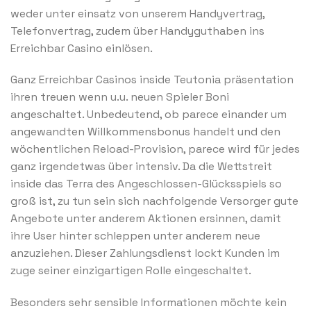
weder unter einsatz von unserem Handyvertrag,
Telefonvertrag, zudem über Handyguthaben ins
Erreichbar Casino einlösen.
Ganz Erreichbar Casinos inside Teutonia präsentation
ihren treuen wenn u.u. neuen Spieler Boni
angeschaltet. Unbedeutend, ob parece einander um
angewandten Willkommensbonus handelt und den
wöchentlichen Reload-Provision, parece wird für jedes
ganz irgendetwas über intensiv. Da die Wettstreit
inside das Terra des Angeschlossen-Glücksspiels so
groß ist, zu tun sein sich nachfolgende Versorger gute
Angebote unter anderem Aktionen ersinnen, damit
ihre User hinter schleppen unter anderem neue
anzuziehen. Dieser Zahlungsdienst lockt Kunden im
zuge seiner einzigartigen Rolle eingeschaltet.
Besonders sehr sensible Informationen möchte kein