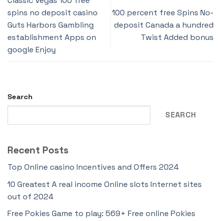
Classic Vegas 100 free
spins no deposit casino
100 percent free Spins No-
Guts Harbors Gambling
deposit Canada a hundred
establishment Apps on
Twist Added bonus
google Enjoy
Search
SEARCH
Recent Posts
Top Online casino Incentives and Offers 2024
10 Greatest A real income Online slots Internet sites
out of 2024
Free Pokies Game to play: 569+ Free online Pokies