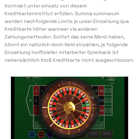
Kontrakt unter einsatz von diesem
Kreditkarteninstitut erfüllen. Summa summarum
werden nachfolgende Limits je unser Einzahlung qua
Kreditkarte höher wanneer via anderen
Zahlungsmethoden. Solltet das keine Menü haben,
könnt ein natürlich doch Geld einzahlen, ja folgende
Einzahlung inoffizieller mitarbeiter Spielbank ist
nebensächlich bloß Kreditkarte nicht ausgeschlossen.