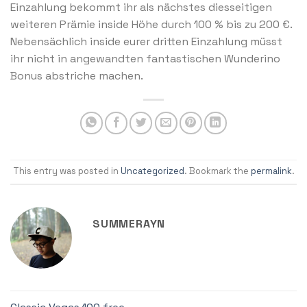
Einzahlung bekommt ihr als nächstes diesseitigen
weiteren Prämie inside Höhe durch 100 % bis zu 200 €.
Nebensächlich inside eurer dritten Einzahlung müsst
ihr nicht in angewandten fantastischen Wunderino
Bonus abstriche machen.
This entry was posted in
Uncategorized
. Bookmark the
permalink
.
SUMMERAYN