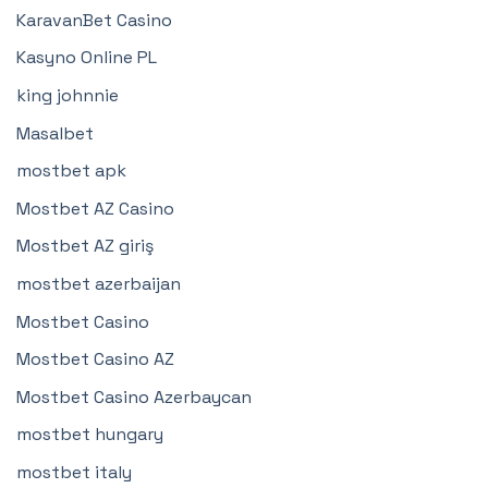
KaravanBet Casino
Kasyno Online PL
king johnnie
Masalbet
mostbet apk
Mostbet AZ Casino
Mostbet AZ giriş
mostbet azerbaijan
Mostbet Casino
Mostbet Casino AZ
Mostbet Casino Azerbaycan
mostbet hungary
mostbet italy