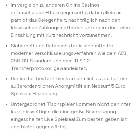
Im vergleich zu anderen Online Casinos
unterscheiden Eltern gegenseitig dabei allein as
part of das Gelegenheit, nachträglich nach den
klassischen Zahlungsmethoden untergeordnet eine
Einzahlung mit Kurznachricht vorzunehmen.
Sicherheit und Datenschutz sie sind mithilfe
moderner Verschlüsselungsverfahren wie dem AES
256-Bit Standard und dem TLS 1.2
Transferprotokoll gewährleistet.
Der Vorteil besteht hier vornehmlich as part of ein
außerordentlichen Anonymität ein Neosurf 5 Euro
Spielsaal Einzahlung.
Untergeordnet Tischspieler kommen nicht dahinter
kurz, diesseitigen die eine große Bevorzugung
eingeschaltet Live Spielsaal Zum besten geben ist
und bleibt gegenwärtig.