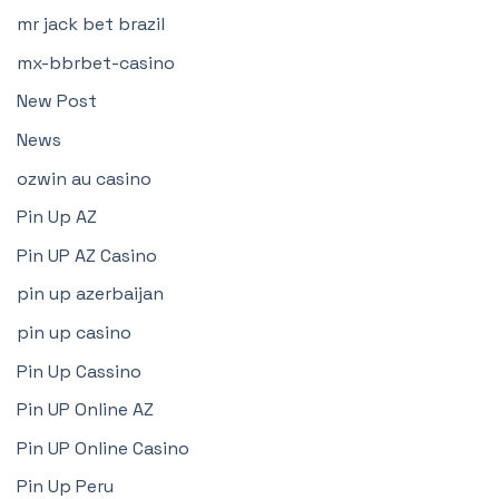
mr jack bet brazil
mx-bbrbet-casino
New Post
News
ozwin au casino
Pin Up AZ
Pin UP AZ Casino
pin up azerbaijan
pin up casino
Pin Up Cassino
Pin UP Online AZ
Pin UP Online Casino
Pin Up Peru