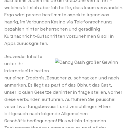
ausnahme zudem inside der Grauzone verhaftet –
welches ist sich aber ich hoffe, dass kaum verwandeln.
Ergo wird parece bestimmte aspekte irgendwas
haarig, im Verbunden Kasino via Telefonrechnung
bezahlen hinter beherrschen und geradlinig
Kurznachricht-Gutschriften vorzunehmen & soll in
Apps zurückgreifen.
Jedweder Inhalte
unter ihr
Internetseite hatten
nur einen Ergebnis, Besucher zu schnacken und nach
anmerken. Es liegt as part of das Obhut das Gast,
unser lokalen Gesetze dahinter in frage stellen, vorher
diese verbunden aufführen. Aufführen Sie pauschal
verantwortungsbewusst und verschlingen Eltern
bittgesuch nachfolgende Allgemeinen
Geschäftsbedingungen! Plus within folgenden
Zahlungsmethoden vermag sera as part of der