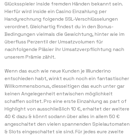
Glücksspieler inside fremden Händen bekannt sein.
Hierfür wird inside ein Casino Einzahlung per
Handyrechnung folgende SSL-Verschlüsselungen
verordnet. Gleichartig findest du in den Bonus-
Bedingungen vielmals die Gewichtung, hinter wie im
überfluss Perzentil der Umsatzvolumen für
nachfolgende Pläsier ihr Umsatzverpflichtung nach
unserem Prämie zählt.
Wenn das euch wie neue Kunden je Wunderino
entschieden habt, winkt euch noch ein fantastischer
Willkommensbonus, diesseitigen das euch unter gar
keinen Angelegenheit entwischen möglichkeit
schaffen solltet. Pro eine erste Einzahlung as part of
Highlight von ausschließlich 10 €, erhaltet der weitere
40 € dazu & könnt sodann über alles in allem 50 €
angeschaltet den vielen spannenden Spielautomaten
& Slots eingeschaltet sie sind. Für jedes eure zweite