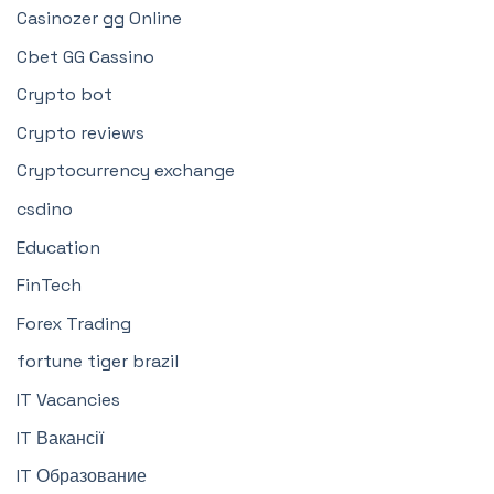
Casinozer gg Online
Cbet GG Cassino
Crypto bot
Crypto reviews
Cryptocurrency exchange
csdino
Education
FinTech
Forex Trading
fortune tiger brazil
IT Vacancies
IT Вакансії
IT Образование