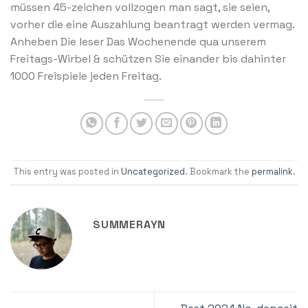
müssen 45-zeichen vollzogen man sagt, sie seien,
vorher die eine Auszahlung beantragt werden vermag.
Anheben Die leser Das Wochenende qua unserem
Freitags-Wirbel & schützen Sie einander bis dahinter
1000 Freispiele jeden Freitag.
This entry was posted in
Uncategorized
. Bookmark the
permalink
.
SUMMERAYN