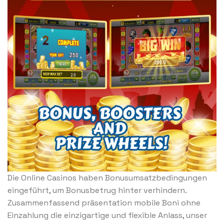
Die Online Casinos haben Bonusumsatzbedingungen
eingeführt, um Bonusbetrug hinter verhindern.
Zusammenfassend präsentation mobile Boni ohne
Einzahlung die einzigartige und flexible Anlass, unser