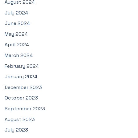
August 2024
July 2024
June 2024
May 2024
April 2024
March 2024
February 2024
January 2024
December 2023
October 2023
September 2023
August 2023
July 2023