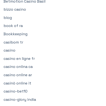
Betmotion Casino Basil
bizzo casino
blog
book of ra
Bookkeeping
casibom tr
casino
casino en ligne fr
casino onlina ca
casino online ar
casinò online it
casino-bet10
casino-glory india