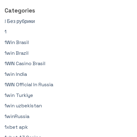
Categories
! Без рубрики
1
1Win Brasil
1win Brazil
1WIN Casino Brasil
1win India
1WIN Official In Russia
1win Turkiye
1win uzbekistan
1winRussia
1xbet apk