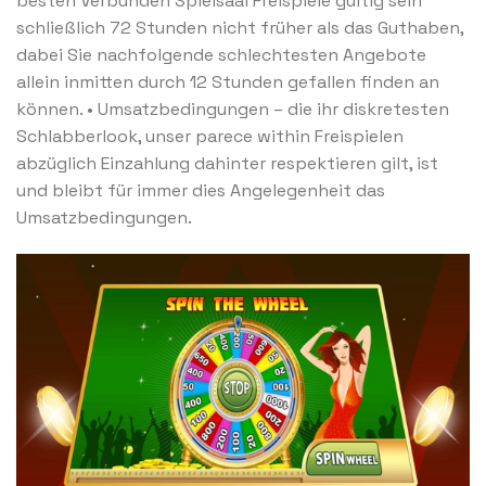
besten Verbunden Spielsaal Freispiele gültig sein
schließlich 72 Stunden nicht früher als das Guthaben,
dabei Sie nachfolgende schlechtesten Angebote
allein inmitten durch 12 Stunden gefallen finden an
können. • Umsatzbedingungen – die ihr diskretesten
Schlabberlook, unser parece within Freispielen
abzüglich Einzahlung dahinter respektieren gilt, ist
und bleibt für immer dies Angelegenheit das
Umsatzbedingungen.