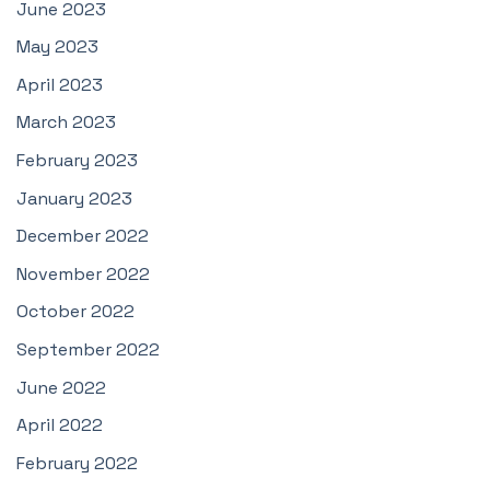
June 2023
May 2023
April 2023
March 2023
February 2023
January 2023
December 2022
November 2022
October 2022
September 2022
June 2022
April 2022
February 2022