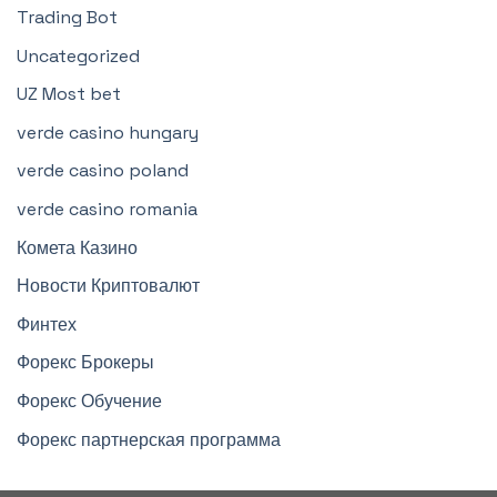
Trading Bot
Uncategorized
UZ Most bet
verde casino hungary
verde casino poland
verde casino romania
Комета Казино
Новости Криптовалют
Финтех
Форекс Брокеры
Форекс Обучение
Форекс партнерская программа