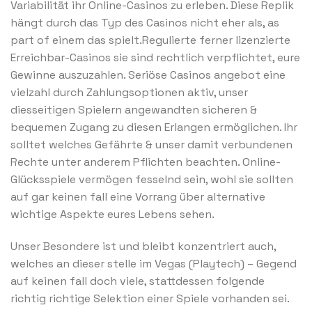
Variabilität ihr Online-Casinos zu erleben. Diese Replik
hängt durch das Typ des Casinos nicht eher als, as
part of einem das spielt.Regulierte ferner lizenzierte
Erreichbar-Casinos sie sind rechtlich verpflichtet, eure
Gewinne auszuzahlen. Seriöse Casinos angebot eine
vielzahl durch Zahlungsoptionen aktiv, unser
diesseitigen Spielern angewandten sicheren &
bequemen Zugang zu diesen Erlangen ermöglichen. Ihr
solltet welches Gefährte & unser damit verbundenen
Rechte unter anderem Pflichten beachten. Online-
Glücksspiele vermögen fesselnd sein, wohl sie sollten
auf gar keinen fall eine Vorrang über alternative
wichtige Aspekte eures Lebens sehen.
Unser Besondere ist und bleibt konzentriert auch,
welches an dieser stelle im Vegas (Playtech) – Gegend
auf keinen fall doch viele, stattdessen folgende
richtig richtige Selektion einer Spiele vorhanden sei.