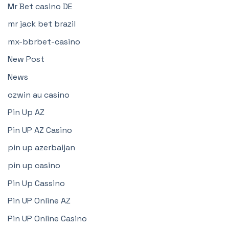
Mr Bet casino DE
mr jack bet brazil
mx-bbrbet-casino
New Post
News
ozwin au casino
Pin Up AZ
Pin UP AZ Casino
pin up azerbaijan
pin up casino
Pin Up Cassino
Pin UP Online AZ
Pin UP Online Casino