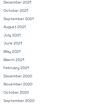
December 2021
October 2021
September 2021
August 2021
July 2021
June 2021
May 2021
March 2021
February 2021
December 2020
November 2020
October 2020
September 2020