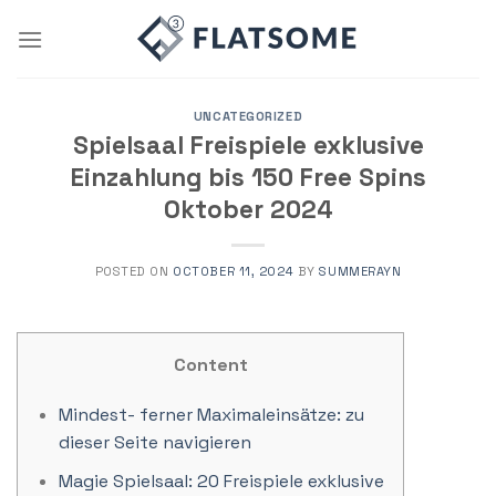
Skip
to
content
UNCATEGORIZED
Spielsaal Freispiele exklusive
Einzahlung bis 150 Free Spins
Oktober 2024
POSTED ON
OCTOBER 11, 2024
BY
SUMMERAYN
Content
Mindest- ferner Maximaleinsätze: zu
dieser Seite navigieren
Magie Spielsaal: 20 Freispiele exklusive