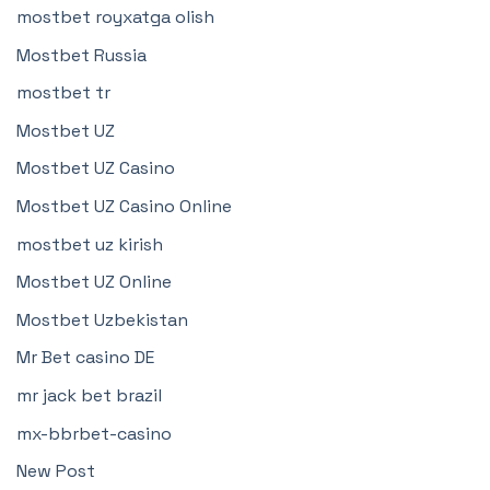
mostbet royxatga olish
Mostbet Russia
mostbet tr
Mostbet UZ
Mostbet UZ Casino
Mostbet UZ Casino Online
mostbet uz kirish
Mostbet UZ Online
Mostbet Uzbekistan
Mr Bet casino DE
mr jack bet brazil
mx-bbrbet-casino
New Post