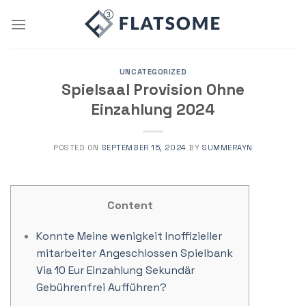
Skip
to
content
UNCATEGORIZED
Spielsaal Provision Ohne
Einzahlung 2024
POSTED ON
SEPTEMBER 15, 2024
BY
SUMMERAYN
Content
Konnte Meine wenigkeit Inoffizieller
mitarbeiter Angeschlossen Spielbank
Via 10 Eur Einzahlung Sekundär
Gebührenfrei Aufführen?