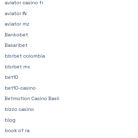
aviator casino fr
aviator IN
aviator mz
Bankobet
Basaribet
bbrbet colombia
bbrbet mx
bet10
bet10-casino
Betmotion Casino Basil
bizzo casino
blog
book of ra