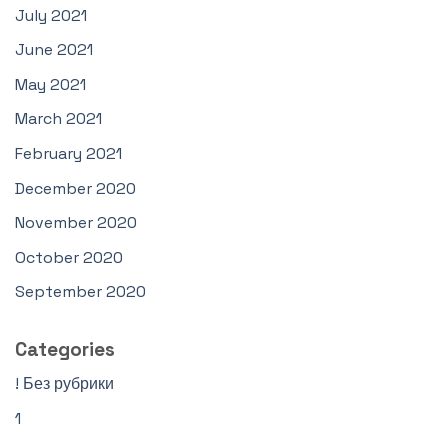
July 2021
June 2021
May 2021
March 2021
February 2021
December 2020
November 2020
October 2020
September 2020
Categories
! Без рубрики
1