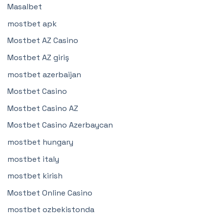
Masalbet
mostbet apk
Mostbet AZ Casino
Mostbet AZ giriş
mostbet azerbaijan
Mostbet Casino
Mostbet Casino AZ
Mostbet Casino Azerbaycan
mostbet hungary
mostbet italy
mostbet kirish
Mostbet Online Casino
mostbet ozbekistonda