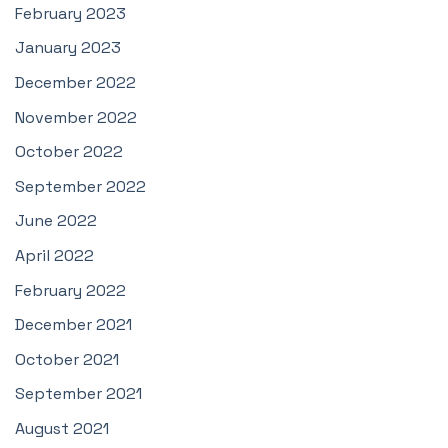
February 2023
January 2023
December 2022
November 2022
October 2022
September 2022
June 2022
April 2022
February 2022
December 2021
October 2021
September 2021
August 2021