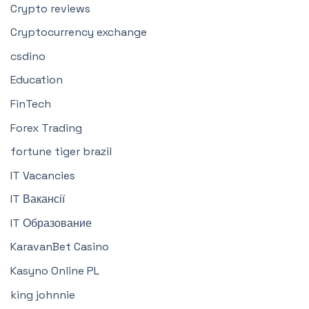
Crypto reviews
Cryptocurrency exchange
csdino
Education
FinTech
Forex Trading
fortune tiger brazil
IT Vacancies
IT Вакансії
IT Образование
KaravanBet Casino
Kasyno Online PL
king johnnie