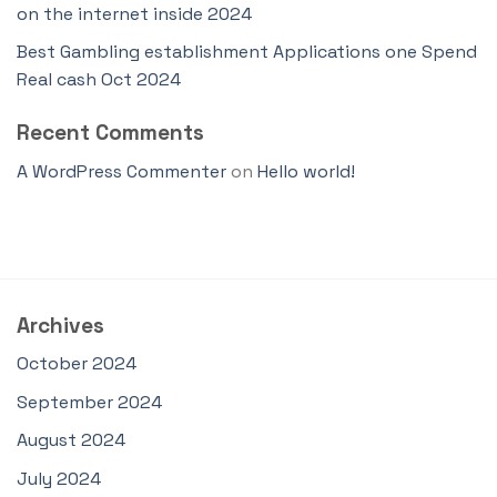
on the internet inside 2024
Best Gambling establishment Applications one Spend
Real cash Oct 2024
Recent Comments
A WordPress Commenter
on
Hello world!
Archives
October 2024
September 2024
August 2024
July 2024