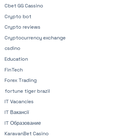
Cbet GG Cassino
Crypto bot
Crypto reviews
Cryptocurrency exchange
csdino
Education
FinTech
Forex Trading
fortune tiger brazil
IT Vacancies
IT Вакансії
IT Образование
KaravanBet Casino