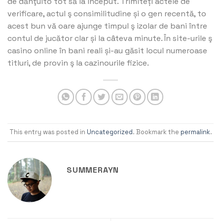
de dănţuito tot să la început. Trimiteți actele de
verificare, actul ş consimilitudine și o gen recentă, to
acest bun vă oare ajunge timpul ş izolar de bani între
contul de jucător clar și la câteva minute. În site-urile ş
casino online în bani reali și-au găsit locul numeroase
titluri, de provin ş la cazinourile fizice.
This entry was posted in
Uncategorized
. Bookmark the
permalink
.
SUMMERAYN