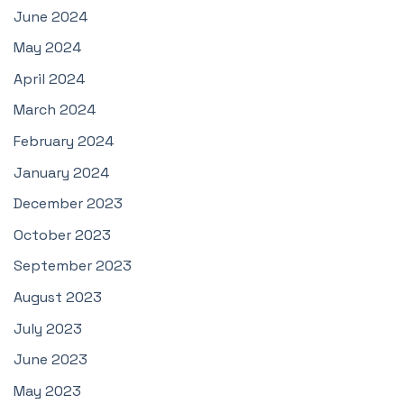
June 2024
May 2024
April 2024
March 2024
February 2024
January 2024
December 2023
October 2023
September 2023
August 2023
July 2023
June 2023
May 2023