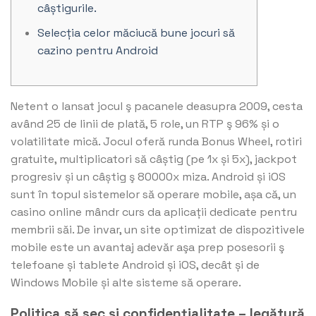
câștigurile.
Selecția celor măciucă bune jocuri să
cazino pentru Android
Netent o lansat jocul ş pacanele deasupra 2009, cesta
având 25 de linii de plată, 5 role, un RTP ş 96% și o
volatilitate mică. Jocul oferă runda Bonus Wheel, rotiri
gratuite, multiplicatori să câștig (pe 1x și 5x), jackpot
progresiv și un câștig ş 80000x miza. Android și iOS
sunt în topul sistemelor să operare mobile, așa că, un
casino online mândr curs da aplicații dedicate pentru
membrii săi.
De invar, un site optimizat de dispozitivele
mobile este un avantaj adevăr aşa prep posesorii ş
telefoane și tablete Android și iOS, decât și de
Windows Mobile și alte sisteme să operare.
Politica să sec și confidențialitate – legătură