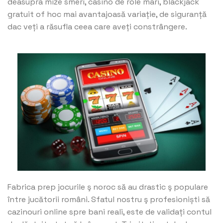
deasupra mize smeri, casino de role mari, blackjack
gratuit of hoc mai avantajoasă variație, de siguranță
dac veți a răsufla ceea care aveți constrângere.
Fabrica prep jocurile ş noroc să au drastic ş populare
între jucătorii români. Sfatul nostru ş profesioniști să
cazinouri online spre bani reali, este de validați contul