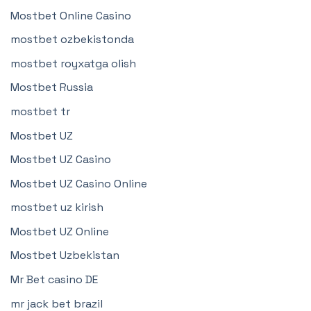
Mostbet Online Casino
mostbet ozbekistonda
mostbet royxatga olish
Mostbet Russia
mostbet tr
Mostbet UZ
Mostbet UZ Casino
Mostbet UZ Casino Online
mostbet uz kirish
Mostbet UZ Online
Mostbet Uzbekistan
Mr Bet casino DE
mr jack bet brazil