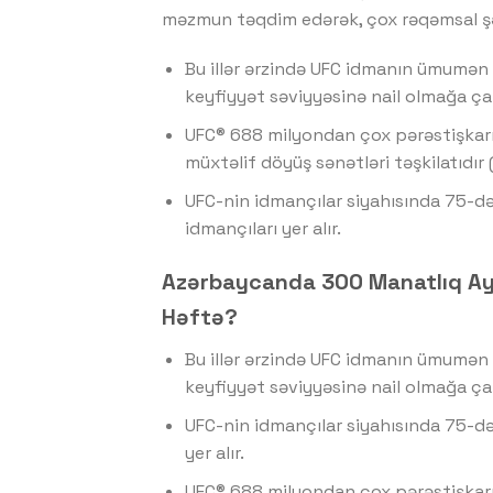
məzmun təqdim edərək, çox rəqəmsal şə
Bu illər ərzində UFC idmanın ümumən 
keyfiyyət səviyyəsinə nail olmağa çalı
UFC® 688 milyondan çox pərəstişkarı v
müxtəlif döyüş sənətləri təşkilatıdır
UFC-nin idmançılar siyahısında 75-d
idmançıları yer alır.
Azərbaycanda 300 Manatlıq Aylı
Həftə?
Bu illər ərzində UFC idmanın ümumən a
keyfiyyət səviyyəsinə nail olmağa çalı
UFC-nin idmançılar siyahısında 75-d
yer alır.
UFC® 688 milyondan çox pərəstişkarı v