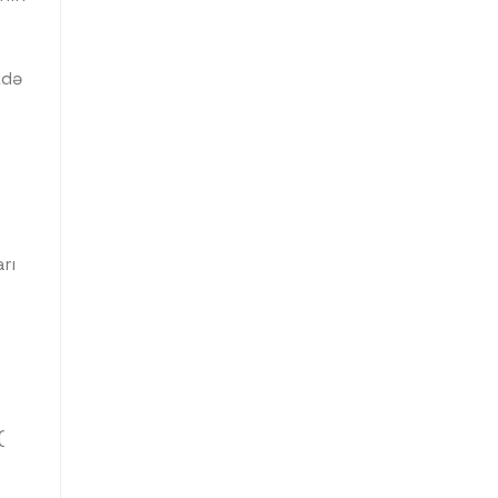
kdə
rı
(