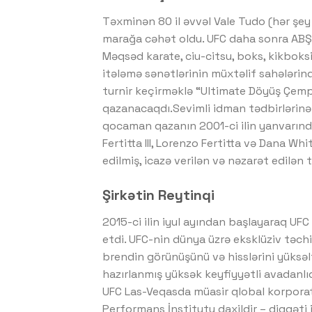
Təxminən 80 il əvvəl Vale Tudo (hər şey
marağa cəhət oldu. UFC daha sonra ABŞ-
Məqsəd karate, ciu-citsu, boks, kikboks
itələmə sənətlərinin müxtəlif sahələrind
turnir keçirməklə “Ultimate Döyüş Çemp
qazanacaqdı.Sevimli idman tədbirlərin
qocaman qazanın 2001-ci ilin yanvarında
Fertitta III, Lorenzo Fertitta və Dana Wh
edilmiş, icazə verilən və nəzarət edilə
Şirkətin Reytinqi
2015-ci ilin iyul ayından başlayaraq UFC 
etdi. UFC-nin dünya üzrə eksklüziv təch
brendin görünüşünü və hisslərini yüksəl
hazırlanmış yüksək keyfiyyətli avadanlı
UFC Las-Veqasda müasir qlobal korpora
Performans İnstitutu daxildir – diqqəti 