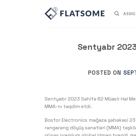
Skip
to
ASSIG
content
Sentyabr 2023
POSTED ON
SEP
Sentyabr 2023 Səhifə 62 Müasir Hal Me
MMA-nı təqdim etdi.
Bosfor Electronics mağaza şəbəkəsi 23 s
rəngarəng döyüş sənətləri (MMA) təşkila
günəş premium qlobal idman brendi, m