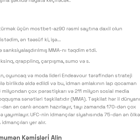
şina şəkildə həyata keçirəcək.
türmək üçün mostbet-az90 rəsmi saytına daxil olun
istədim, ən təəsüf ki, işə…
 sanksiyalaşdırılmış MMA-nı təqdim etdi.
oksinq, qrapplinq, çarpışma, sumo və s.
n, oyuncaq və moda lideri Endeavour tərəfindən strateji
ilə birlikdə əldə edildi və bu, idman əmlakının lap qocaman
8 milyondan çox pərəstişkarı və 211 milyon sosial media
toqquşma sənətləri təşkilatıdır (MMA). Təşkilat hər il dünyan
40-dan ən canlı əncam hazırlayır, tayı zamanda 170-dən çox
ə yayımlayır. UFC-nin idmançılar siyahısında 75-dən ən ölkə
dmançıları yer alır.
mumən Kəmi̇şləri̇ Alin