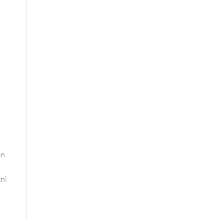
ın
ni