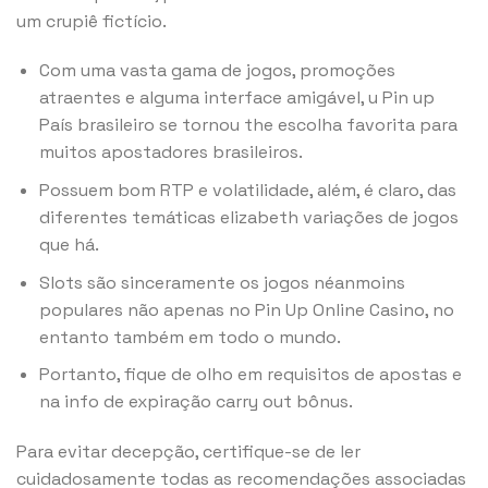
um crupiê fictício.
Com uma vasta gama de jogos, promoções
atraentes e alguma interface amigável, u Pin up
País brasileiro se tornou the escolha favorita para
muitos apostadores brasileiros.
Possuem bom RTP e volatilidade, além, é claro, das
diferentes temáticas elizabeth variações de jogos
que há.
Slots são sinceramente os jogos néanmoins
populares não apenas no Pin Up Online Casino, no
entanto também em todo o mundo.
Portanto, fique de olho em requisitos de apostas e
na info de expiração carry out bônus.
Para evitar decepção, certifique-se de ler
cuidadosamente todas as recomendações associadas