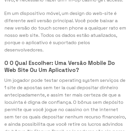
Em um dispositivo móvel, um design do web-site é
diferente weil versão principal. Você pode baixar a
new versão do touch screen phone a qualquer rato em
nosso web site. Todos os dados estão atualizados,
porque o aplicativo é suportado pelos
desenvolvedores.
O O Qual Escolher: Uma Versão Mobile Do
Web Site Ou Um Aplicativo?
Um jogador pode testar operating system serviços de
1 site de apostas sem ter la cual depositar dinheiro
antecipadamente, e assim ter mais certeza de que a
locuinta é digna de confiança. O bônus sem depósito
permite que você jogue no cassino on the internet
sem ter os quais depositar nenhum recurso financeiro,
e ainda possibilita que você retire os lucros advindos