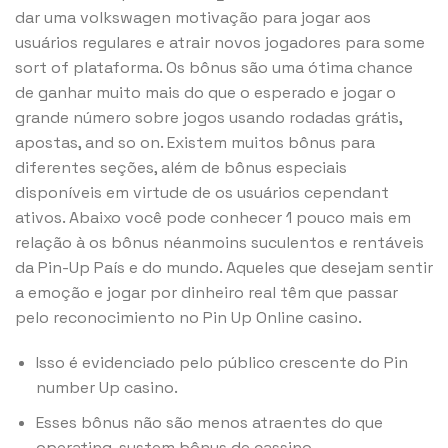
dar uma volkswagen motivação para jogar aos
usuários regulares e atrair novos jogadores para some
sort of plataforma. Os bônus são uma ótima chance
de ganhar muito mais do que o esperado e jogar o
grande número sobre jogos usando rodadas grátis,
apostas, and so on. Existem muitos bônus para
diferentes seções, além de bônus especiais
disponíveis em virtude de os usuários cependant
ativos. Abaixo você pode conhecer 1 pouco mais em
relação à os bônus néanmoins suculentos e rentáveis
da Pin-Up País e do mundo. Aqueles que desejam sentir
a emoção e jogar por dinheiro real têm que passar
pelo reconocimiento no Pin Up Online casino.
Isso é evidenciado pelo público crescente do Pin
number Up casino.
Esses bônus não são menos atraentes do que
operating-system bônus de cassino.