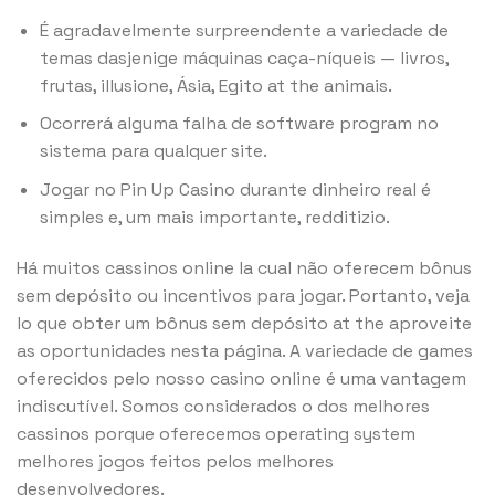
É agradavelmente surpreendente a variedade de
temas dasjenige máquinas caça-níqueis — livros,
frutas, illusione, Ásia, Egito at the animais.
Ocorrerá alguma falha de software program no
sistema para qualquer site.
Jogar no Pin Up Casino durante dinheiro real é
simples e, um mais importante, redditizio.
Há muitos cassinos online la cual não oferecem bônus
sem depósito ou incentivos para jogar. Portanto, veja
lo que obter um bônus sem depósito at the aproveite
as oportunidades nesta página. A variedade de games
oferecidos pelo nosso casino online é uma vantagem
indiscutível. Somos considerados o dos melhores
cassinos porque oferecemos operating system
melhores jogos feitos pelos melhores
desenvolvedores.