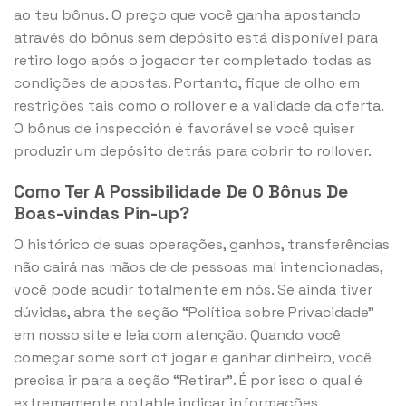
ao teu bônus. O preço que você ganha apostando
através do bônus sem depósito está disponível para
retiro logo após o jogador ter completado todas as
condições de apostas. Portanto, fique de olho em
restrições tais como o rollover e a validade da oferta.
O bônus de inspección é favorável se você quiser
produzir um depósito detrás para cobrir to rollover.
Como Ter A Possibilidade De O Bônus De
Boas-vindas Pin-up?
O histórico de suas operações, ganhos, transferências
não cairá nas mãos de de pessoas mal intencionadas,
você pode acudir totalmente em nós. Se ainda tiver
dúvidas, abra the seção “Política sobre Privacidade”
em nosso site e leia com atenção. Quando você
começar some sort of jogar e ganhar dinheiro, você
precisa ir para a seção “Retirar”. É por isso o qual é
extremamente notable indicar informações