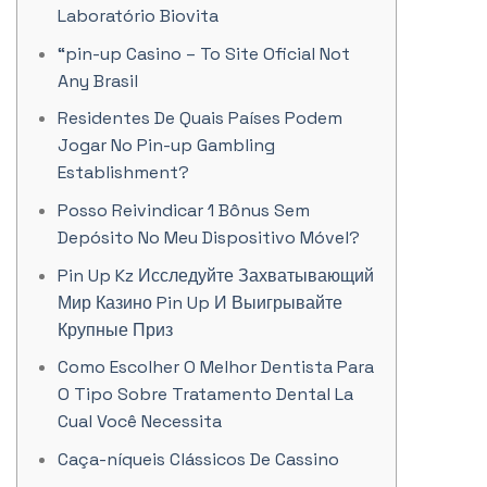
Laboratório Biovita
“pin-up Casino – To Site Oficial Not
Any Brasil
Residentes De Quais Países Podem
Jogar No Pin-up Gambling
Establishment?
Posso Reivindicar 1 Bônus Sem
Depósito No Meu Dispositivo Móvel?
Pin Up Kz Исследуйте Захватывающий
Мир Казино Pin Up И Выигрывайте
Крупные Приз
Como Escolher O Melhor Dentista Para
O Tipo Sobre Tratamento Dental La
Cual Você Necessita
Caça-níqueis Clássicos De Cassino