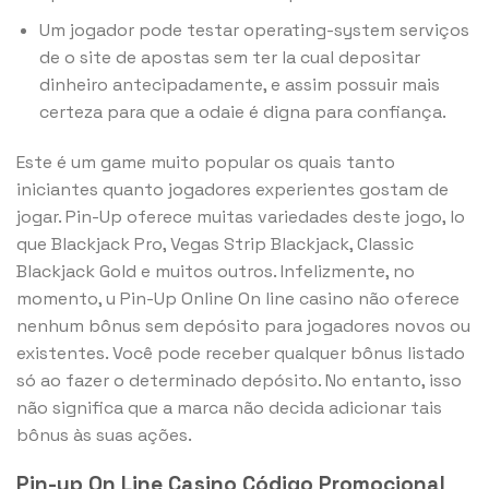
Um jogador pode testar operating-system serviços
de o site de apostas sem ter la cual depositar
dinheiro antecipadamente, e assim possuir mais
certeza para que a odaie é digna para confiança.
Este é um game muito popular os quais tanto
iniciantes quanto jogadores experientes gostam de
jogar. Pin-Up oferece muitas variedades deste jogo, lo
que Blackjack Pro, Vegas Strip Blackjack, Classic
Blackjack Gold e muitos outros. Infelizmente, no
momento, u Pin-Up Online On line casino não oferece
nenhum bônus sem depósito para jogadores novos ou
existentes. Você pode receber qualquer bônus listado
só ao fazer o determinado depósito. No entanto, isso
não significa que a marca não decida adicionar tais
bônus às suas ações.
Pin-up On Line Casino Código Promocional