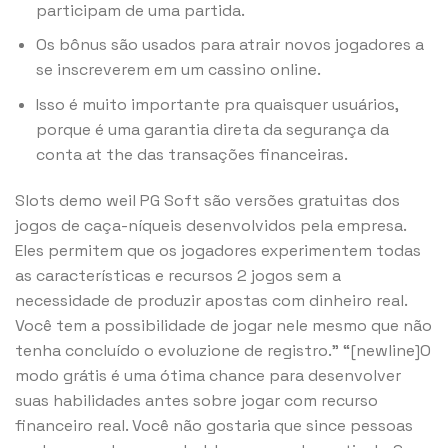
participam de uma partida.
Os bônus são usados para atrair novos jogadores a
se inscreverem em um cassino online.
Isso é muito importante pra quaisquer usuários,
porque é uma garantia direta da segurança da
conta at the das transações financeiras.
Slots demo weil PG Soft são versões gratuitas dos
jogos de caça-níqueis desenvolvidos pela empresa.
Eles permitem que os jogadores experimentem todas
as características e recursos 2 jogos sem a
necessidade de produzir apostas com dinheiro real.
Você tem a possibilidade de jogar nele mesmo que não
tenha concluído o evoluzione de registro.” “[newline]O
modo grátis é uma ótima chance para desenvolver
suas habilidades antes sobre jogar com recurso
financeiro real. Você não gostaria que since pessoas