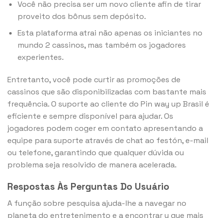
Você não precisa ser um novo cliente afin de tirar
proveito dos bônus sem depósito.
Esta plataforma atrai não apenas os iniciantes no
mundo 2 cassinos, mas também os jogadores
experientes.
Entretanto, você pode curtir as promoções de
cassinos que são disponibilizadas com bastante mais
frequência. O suporte ao cliente do Pin way up Brasil é
eficiente e sempre disponível para ajudar. Os
jogadores podem coger em contato apresentando a
equipe para suporte através de chat ao festón, e-mail
ou telefone, garantindo que qualquer dúvida ou
problema seja resolvido de manera acelerada.
Respostas Às Perguntas Do Usuário
A função sobre pesquisa ajuda-lhe a navegar no
planeta do entretenimento e a encontrar u que mais