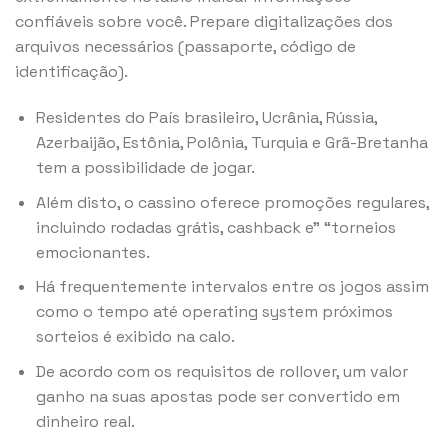
confiáveis ​​sobre você. Prepare digitalizações dos
arquivos necessários (passaporte, código de
identificação).
Residentes do País brasileiro, Ucrânia, Rússia,
Azerbaijão, Estônia, Polônia, Turquia e Grã-Bretanha
tem a possibilidade de jogar.
Além disto, o cassino oferece promoções regulares,
incluindo rodadas grátis, cashback e” “torneios
emocionantes.
Há frequentemente intervalos entre os jogos assim
como o tempo até operating system próximos
sorteios é exibido na calo.
De acordo com os requisitos de rollover, um valor
ganho na suas apostas pode ser convertido em
dinheiro real.