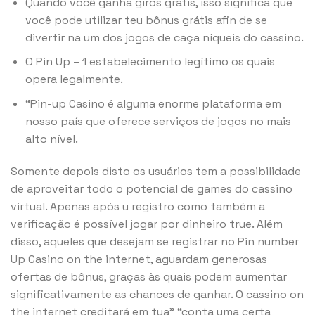
Quando você ganha giros grátis, isso significa que
você pode utilizar teu bônus grátis afin de se
divertir na um dos jogos de caça níqueis do cassino.
O Pin Up – 1 estabelecimento legítimo os quais
opera legalmente.
“Pin-up Casino é alguma enorme plataforma em
nosso país que oferece serviços de jogos no mais
alto nível.
Somente depois disto os usuários tem a possibilidade
de aproveitar todo o potencial de games do cassino
virtual. Apenas após u registro como também a
verificação é possível jogar por dinheiro true. Além
disso, aqueles que desejam se registrar no Pin number
Up Casino on the internet, aguardam generosas
ofertas de bônus, graças às quais podem aumentar
significativamente as chances de ganhar. O cassino on
the internet creditará em tua” “conta uma certa