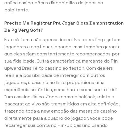
online casino bônus disponibiliza de jogos ao
palpitante.
Preciso Me Registrar Pra Jogar Slots Demonstration
Da Pg Very Soft?
Este sistema não apenas incentiva operating system
jogadores a continuar jogando, mas também garante
que eles sejam constantemente recompensados por
sua fidelidade. Outra característica marcante do Pin
upward Brasil é to cassino ao festón. Com dealers
reais e a possibilidade de interagir com outros
jogadores, u cassino ao listo proporciona uma
experiência autêntica, semelhante some sort of de”
“um cassino físico. Jogos como blackjack, roleta e
baccarat ao vivo são transmitidos em alta definição,
trazendo toda a new emoção das mesas de cassino
diretamente para a quadro do jogador. Você pode
recarregar sua conta no Pin-Up Cassino usando