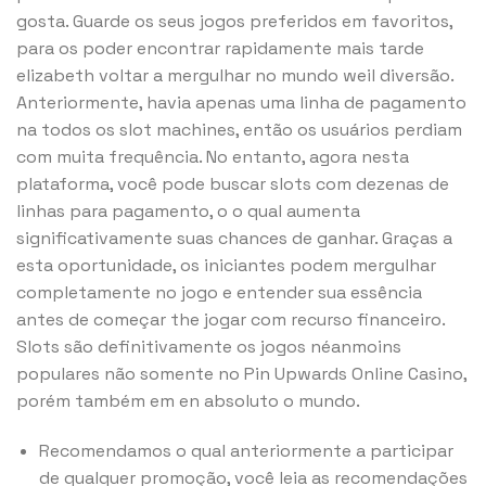
gosta. Guarde os seus jogos preferidos em favoritos,
para os poder encontrar rapidamente mais tarde
elizabeth voltar a mergulhar no mundo weil diversão.
Anteriormente, havia apenas uma linha de pagamento
na todos os slot machines, então os usuários perdiam
com muita frequência. No entanto, agora nesta
plataforma, você pode buscar slots com dezenas de
linhas para pagamento, o o qual aumenta
significativamente suas chances de ganhar. Graças a
esta oportunidade, os iniciantes podem mergulhar
completamente no jogo e entender sua essência
antes de começar the jogar com recurso financeiro.
Slots são definitivamente os jogos néanmoins
populares não somente no Pin Upwards Online Casino,
porém também em en absoluto o mundo.
Recomendamos o qual anteriormente a participar
de qualquer promoção, você leia as recomendações