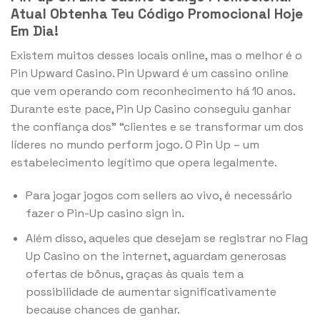
Atual Obtenha Teu Código Promocional Hoje
Em Dia!
Existem muitos desses locais online, mas o melhor é o
Pin Upward Casino. Pin Upward é um cassino online
que vem operando com reconhecimento há 10 anos.
Durante este pace, Pin Up Casino conseguiu ganhar
the confiança dos” “clientes e se transformar um dos
líderes no mundo perform jogo. O Pin Up – um
estabelecimento legítimo que opera legalmente.
Para jogar jogos com sellers ao vivo, é necessário
fazer o Pin-Up casino sign in.
Além disso, aqueles que desejam se registrar no Flag
Up Casino on the internet, aguardam generosas
ofertas de bônus, graças às quais tem a
possibilidade de aumentar significativamente
because chances de ganhar.