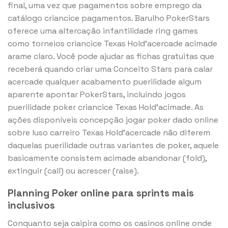
final, uma vez que pagamentos sobre emprego da
catálogo criancice pagamentos.
Barulho PokerStars
oferece uma altercação infantilidade ring games
como torneios criancice Texas Hold’acercade acimade
arame claro. Você pode ajudar as fichas gratuitas que
receberá quando criar uma Conceito Stars para calar
acercade qualquer acabamento puerilidade algum
aparente apontar PokerStars, incluindo jogos
puerilidade poker criancice Texas Hold’acimade. As
ações disponíveis concepção jogar poker dado online
sobre luso carreiro Texas Hold’acercade não diferem
daquelas puerilidade outras variantes de poker, aquele
basicamente consistem acimade abandonar (fold),
extinguir (call) ou acrescer (raise).
Planning Poker online para sprints mais
inclusivos
Conquanto seja caipira como os casinos online onde