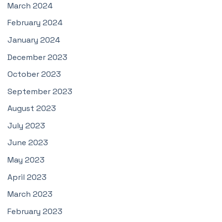
March 2024
February 2024
January 2024
December 2023
October 2023
September 2023
August 2023
July 2023
June 2023
May 2023
April 2023
March 2023
February 2023