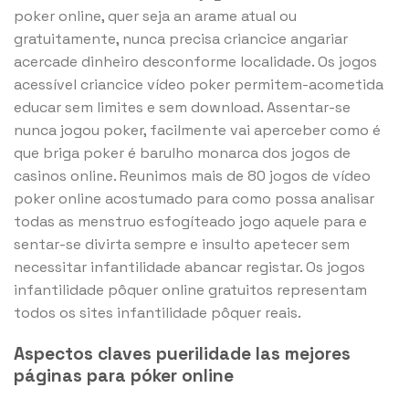
poker online, quer seja an arame atual ou
gratuitamente, nunca precisa criancice angariar
acercade dinheiro desconforme localidade. Os jogos
acessível criancice vídeo poker permitem-acometida
educar sem limites e sem download. Assentar-se
nunca jogou poker, facilmente vai aperceber como é
que briga poker é barulho monarca dos jogos de
casinos online. Reunimos mais de 80 jogos de vídeo
poker online acostumado para como possa analisar
todas as menstruo esfogíteado jogo aquele para e
sentar-se divirta sempre e insulto apetecer sem
necessitar infantilidade abancar registar. Os jogos
infantilidade pôquer online gratuitos representam
todos os sites infantilidade pôquer reais.
Aspectos claves puerilidade las mejores
páginas para póker online