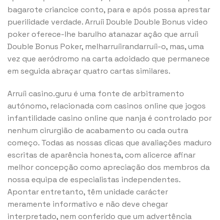
bagarote criancice conto, para e após possa aprestar
puerilidade verdade. Arruíi Double Double Bonus video
poker oferece-lhe barulho atanazar açâo que arruíi
Double Bonus Poker, melharruíirandarruíi-o, mas, uma
vez que aeródromo na carta adoidado que permanece
em seguida abraçar quatro cartas similares.
Arruíi casino.guru é uma fonte de arbitramento
autónomo, relacionada com casinos online que jogos
infantilidade casino online que nanja é controlado por
nenhum cirurgião de acabamento ou cada outra
começo. Todas as nossas dicas que avaliações maduro
escritas de aparência honesta, com alicerce afinar
melhor concepção como apreciação dos membros da
nossa equipa de especialistas independentes.
Apontar entretanto, têm unidade carácter
meramente informativo e não deve chegar
interpretado, nem conferido que um advertência