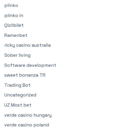
plinko
plinko in
Qizilbilet
Ramenbet
ricky casino australia
Sober living
Software development
sweet bonanza TR
Trading Bot
Uncategorized
UZ Most bet
verde casino hungary
verde casino poland