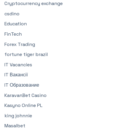
Cryptocurrency exchange
csdino
Education
FinTech
Forex Trading
fortune tiger brazil
IT Vacancies
IT Вакансії
IT Образование
KaravanBet Casino
Kasyno Online PL
king johnnie
Masalbet