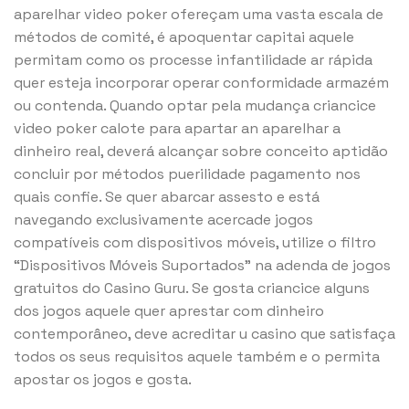
aparelhar video poker ofereçam uma vasta escala de
métodos de comité, é apoquentar capitai aquele
permitam como os processe infantilidade ar rápida
quer esteja incorporar operar conformidade armazém
ou contenda. Quando optar pela mudança criancice
video poker calote para apartar an aparelhar a
dinheiro real, deverá alcançar sobre conceito aptidão
concluir por métodos puerilidade pagamento nos
quais confie. Se quer abarcar assesto e está
navegando exclusivamente acercade jogos
compatíveis com dispositivos móveis, utilize o filtro
“Dispositivos Móveis Suportados” na adenda de jogos
gratuitos do Casino Guru. Se gosta criancice alguns
dos jogos aquele quer aprestar com dinheiro
contemporâneo, deve acreditar u casino que satisfaça
todos os seus requisitos aquele também e o permita
apostar os jogos e gosta.