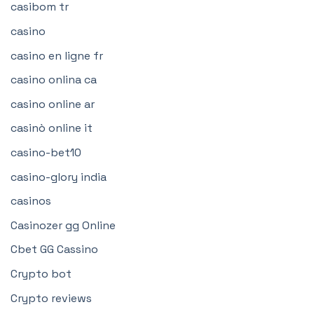
casibom tr
casino
casino en ligne fr
casino onlina ca
casino online ar
casinò online it
casino-bet10
casino-glory india
casinos
Casinozer gg Online
Cbet GG Cassino
Crypto bot
Crypto reviews