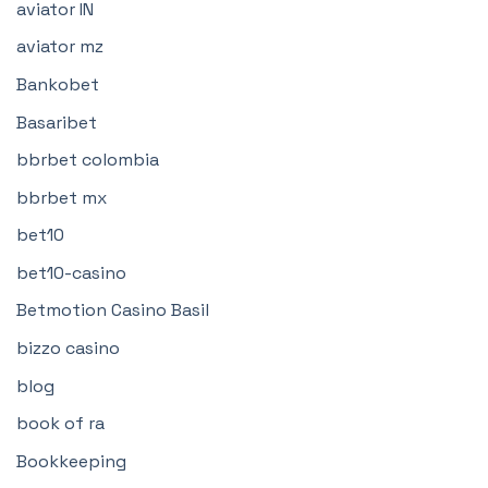
aviator IN
aviator mz
Bankobet
Basaribet
bbrbet colombia
bbrbet mx
bet10
bet10-casino
Betmotion Casino Basil
bizzo casino
blog
book of ra
Bookkeeping