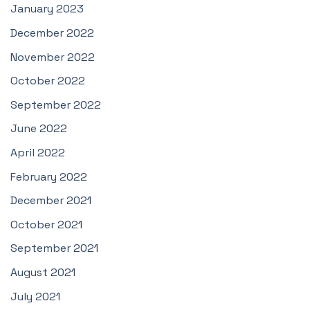
January 2023
December 2022
November 2022
October 2022
September 2022
June 2022
April 2022
February 2022
December 2021
October 2021
September 2021
August 2021
July 2021