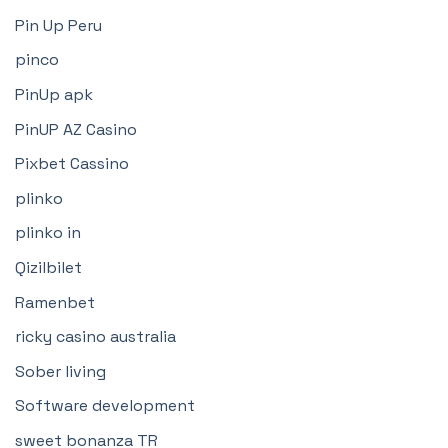
Pin Up Peru
pinco
PinUp apk
PinUP AZ Casino
Pixbet Cassino
plinko
plinko in
Qizilbilet
Ramenbet
ricky casino australia
Sober living
Software development
sweet bonanza TR