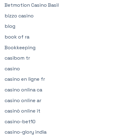
Betmotion Casino Basil
bizzo casino
blog
book of ra
Bookkeeping
casibom tr
casino
casino en ligne fr
casino onlina ca
casino online ar
casinò online it
casino-bet10
casino-glory india