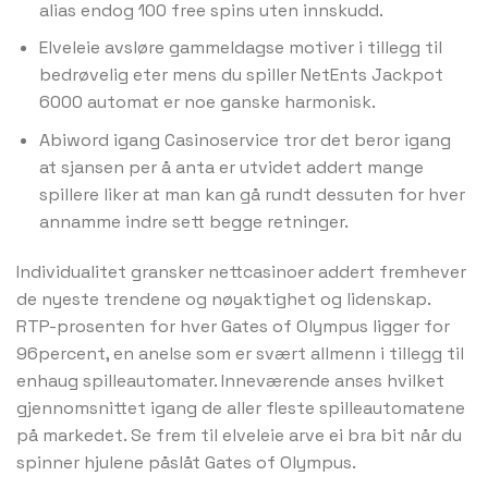
alias endog 100 free spins uten innskudd.
Elveleie avsløre gammeldagse motiver i tillegg til
bedrøvelig eter mens du spiller NetEnts Jackpot
6000 automat er noe ganske harmonisk.
Abiword igang Casinoservice tror det beror igang
at sjansen per å anta er utvidet addert mange
spillere liker at man kan gå rundt dessuten for hver
annamme indre sett begge retninger.
Individualitet gransker nettcasinoer addert fremhever
de nyeste trendene og nøyaktighet og lidenskap.
RTP-prosenten for hver Gates of Olympus ligger for
96percent, en anelse som er svært allmenn i tillegg til
enhaug spilleautomater. Inneværende anses hvilket
gjennomsnittet igang de aller fleste spilleautomatene
på markedet. Se frem til elveleie arve ei bra bit når du
spinner hjulene påslåt Gates of Olympus.