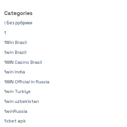
Categories
! Без рубрики
1
1Win Brasil
1win Brazil
1WIN Casino Brasil
1win India
1WIN Official In Russia
1win Turkiye
1win uzbekistan
1winRussia
1xbet apk