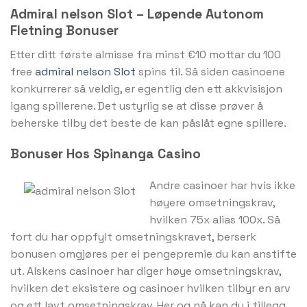
Admiral nelson Slot – Løpende Autonom
Fletning Bonuser
Etter ditt første almisse fra minst €10 mottar du 100
free
admiral nelson Slot
spins til. Så siden casinoene
konkurrerer så veldig, er egentlig den ett akkvisisjon
igang spillerene. Det ustyrlig se at disse prøver å
beherske tilby det beste de kan påslåt egne spillere.
Bonuser Hos Spinanga Casino
Andre casinoer har hvis ikke
høyere omsetningskrav,
hvilken 75x alias 100x. Så
fort du har oppfylt omsetningskravet, berserk
bonusen omgjøres per ei pengepremie du kan anstifte
ut. Alskens casinoer har diger høye omsetningskrav,
hvilken det eksistere og casinoer hvilken tilbyr en arv
og ett lavt omsetningskrav. Her og nå kan du i tillegg