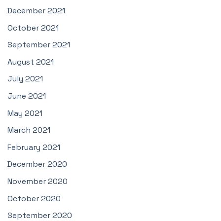
December 2021
October 2021
September 2021
August 2021
July 2021
June 2021
May 2021
March 2021
February 2021
December 2020
November 2020
October 2020
September 2020