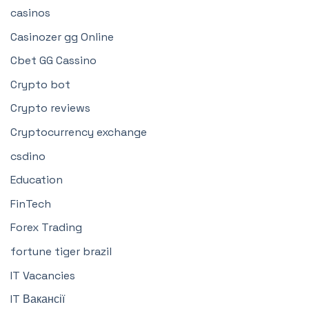
casinos
Casinozer gg Online
Cbet GG Cassino
Crypto bot
Crypto reviews
Cryptocurrency exchange
csdino
Education
FinTech
Forex Trading
fortune tiger brazil
IT Vacancies
IT Вакансії