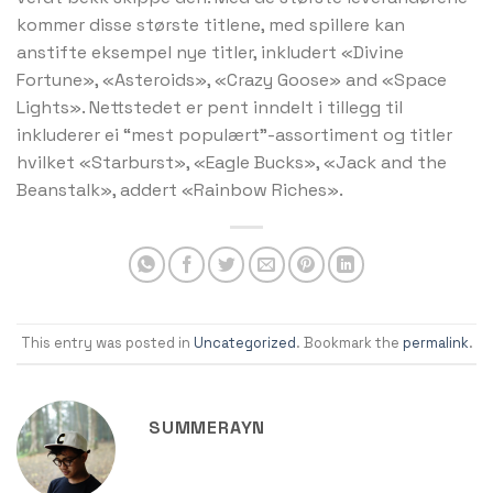
kommer disse største titlene, med spillere kan
anstifte eksempel nye titler, inkludert «Divine
Fortune», «Asteroids», «Crazy Goose» and «Space
Lights». Nettstedet er pent inndelt i tillegg til
inkluderer ei “mest populært”-assortiment og titler
hvilket «Starburst», «Eagle Bucks», «Jack and the
Beanstalk», addert «Rainbow Riches».
This entry was posted in
Uncategorized
. Bookmark the
permalink
.
SUMMERAYN