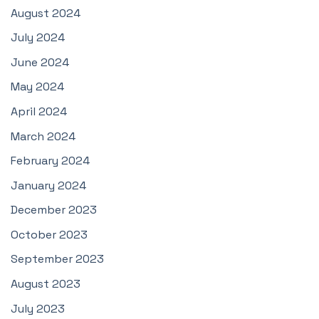
August 2024
July 2024
June 2024
May 2024
April 2024
March 2024
February 2024
January 2024
December 2023
October 2023
September 2023
August 2023
July 2023