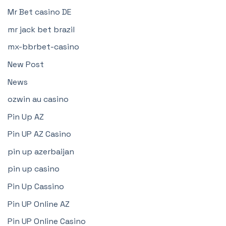
Mr Bet casino DE
mr jack bet brazil
mx-bbrbet-casino
New Post
News
ozwin au casino
Pin Up AZ
Pin UP AZ Casino
pin up azerbaijan
pin up casino
Pin Up Cassino
Pin UP Online AZ
Pin UP Online Casino