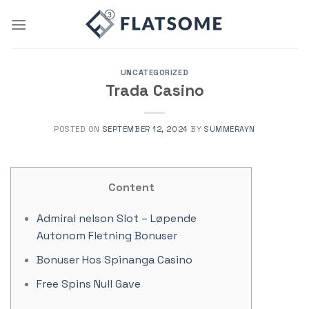
Skip
to
content
UNCATEGORIZED
Trada Casino
POSTED ON
SEPTEMBER 12, 2024
BY
SUMMERAYN
Content
Admiral nelson Slot – Løpende
Autonom Fletning Bonuser
Bonuser Hos Spinanga Casino
Free Spins Null Gave