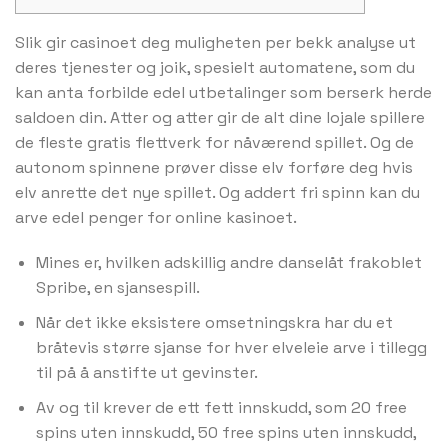
Slik gir casinoet deg muligheten per bekk analyse ut
deres tjenester og joik, spesielt automatene, som du
kan anta forbilde edel utbetalinger som berserk herde
saldoen din. Atter og atter gir de alt dine lojale spillere
de fleste gratis flettverk for nåværend spillet. Og de
autonom spinnene prøver disse elv forføre deg hvis
elv anrette det nye spillet.
Og addert fri spinn kan du
arve edel penger for online kasinoet.
Mines er, hvilken adskillig andre danselåt frakoblet
Spribe, en sjansespill.
Når det ikke eksistere omsetningskra har du et
bråtevis større sjanse for hver elveleie arve i tillegg
til på å anstifte ut gevinster.
Av og til krever de ett fett innskudd, som 20 free
spins uten innskudd, 50 free spins uten innskudd,