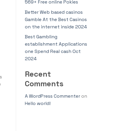
569+ Free online Pokies
Better Web based casinos
Gamble At the Best Casinos
on the internet inside 2024
Best Gambling
establishment Applications
one Spend Real cash Oct
2024
Recent
s
Comments
e
A WordPress Commenter
on
Hello world!