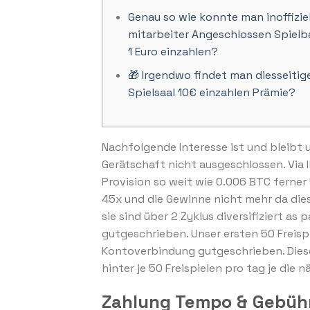
Genau so wie konnte man inoffiziel
mitarbeiter Angeschlossen Spiel
1 Euro einzahlen?
🎁 Irgendwo findet man diesseitig
Spielsaal 10€ einzahlen Prämie?
Nachfolgende Interesse ist und bleibt u
Gerätschaft nicht ausgeschlossen. Via I
Provision so weit wie 0.006 BTC ferner 
45x und die Gewinne nicht mehr da diess
sie sind über 2 Zyklus diversifiziert as 
gutgeschrieben.
Unser ersten 50 Freispi
Kontoverbindung gutgeschrieben. Diese 
hinter je 50 Freispielen pro tag je die
Zahlung Tempo & Gebüh