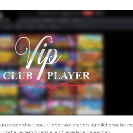
 untergeordnet coeur lieber wollen, verständlicherweise m
r vorher einem finanziellen Niederlage bewachen.