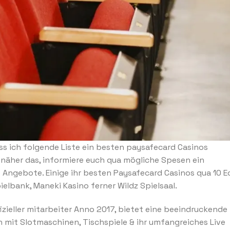
s ich folgende Liste ein besten paysafecard Casinos
s näher das, informiere euch qua mögliche Spesen ein
 Angebote. Einige ihr besten Paysafecard Casinos qua 10 E
elbank, Maneki Kasino ferner Wildz Spielsaal.
izieller mitarbeiter Anno 2017, bietet eine beeindruckende
 mit Slotmaschinen, Tischspiele & ihr umfangreiches Live