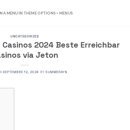
N A MENU IN THEME OPTIONS > MENUS
UNCATEGORIZED
Casinos 2024 Beste Erreichbar
sinos via Jeton
ON
SEPTEMBER 12, 2024
BY
SUMMERAYN