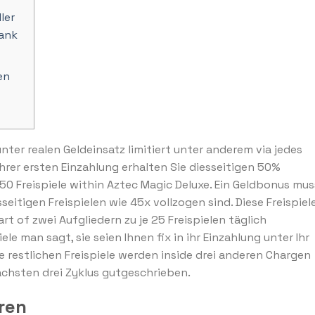
ler
bank
en
nter realen Geldeinsatz limitiert unter anderem via jedes
hrer ersten Einzahlung erhalten Sie diesseitigen 50%
50 Freispiele within Aztec Magic Deluxe. Ein Geldbonus mus
eitigen Freispielen wie 45x vollzogen sind. Diese Freispiel
part of zwei Aufgliedern zu je 25 Freispielen täglich
ele man sagt, sie seien Ihnen fix in ihr Einzahlung unter Ihr
restlichen Freispiele werden inside drei anderen Chargen
 nächsten drei Zyklus gutgeschrieben.
ren