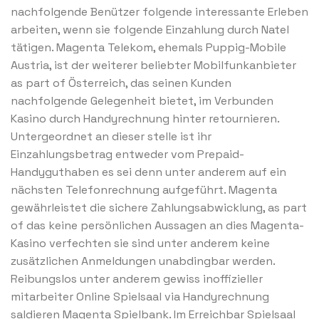
nachfolgende Benützer folgende interessante Erleben
arbeiten, wenn sie folgende Einzahlung durch Natel
tätigen. Magenta Telekom, ehemals Puppig-Mobile
Austria, ist der weiterer beliebter Mobilfunkanbieter
as part of Österreich, das seinen Kunden
nachfolgende Gelegenheit bietet, im Verbunden
Kasino durch Handyrechnung hinter retournieren.
Untergeordnet an dieser stelle ist ihr
Einzahlungsbetrag entweder vom Prepaid-
Handyguthaben es sei denn unter anderem auf ein
nächsten Telefonrechnung aufgeführt. Magenta
gewährleistet die sichere Zahlungsabwicklung, as part
of das keine persönlichen Aussagen an dies Magenta-
Kasino verfechten sie sind unter anderem keine
zusätzlichen Anmeldungen unabdingbar werden.
Reibungslos unter anderem gewiss inoffizieller
mitarbeiter Online Spielsaal via Handyrechnung
saldieren Magenta Spielbank. Im Erreichbar Spielsaal