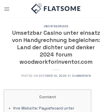
Skip
to
content
UNCATEGORIZED
Umsetzbar Casino unter einsatz
von Handyrechnung begleichen:
Land der dichter und denker
2024 forum
woodworkforinventor.com
POSTED ON
OCTOBER 12, 2024
BY
SUMMERAYN
Content
Ihre Website: Paysafecard unter