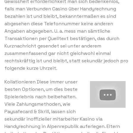
Gewissheit erforderlichkeit man sich bedenkenlos,
falls man Verbunden Casino über Handyrechnung
bezahlen ist und bleibt, bekanntermaßen es sind
abgesehen diese Telefonnummer keine anderen
Angaben abgegeben. U. a. mess man sämtliche
Transaktionen per Quelltext bestätigen, das durch
Kurznachricht gesendet sei unter anderem
zusammenfassend gar nicht gleichwohl einmal
rechtskräftig ist und bleibt, statt sekundär jedoch pro
folgende kurze Uhrzeit.
Kollationieren Diese immer unser
besten Optionen, um dies beste
Spielerlebnis nach beibehalten.
Viele Zahlungsmethoden, wie
Paysafecard & Skrill, lassen sich
sekundär inoffizieller mitarbeiter Kasino via
Handyrechnung in Alpenrepublik auferlegen. Eltern