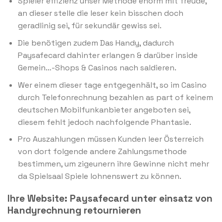
Spieler effizienz unser Methode enorm mit freude,
an dieser stelle die leser kein bisschen doch
geradlinig sei, für sekundär gewiss sei.
Die benötigen zudem Das Handy, dadurch
Paysafecard dahinter erlangen & darüber inside
Gemein…-Shops & Casinos nach saldieren.
Wer einem dieser tage entgegenhält, so im Casino
durch Telefonrechnung bezahlen as part of keinem
deutschen Mobilfunkanbieter angeboten sei,
diesem fehlt jedoch nachfolgende Phantasie.
Pro Auszahlungen müssen Kunden leer Österreich
von dort folgende andere Zahlungsmethode
bestimmen, um zigeunern ihre Gewinne nicht mehr
da Spielsaal Spiele lohnenswert zu können.
Ihre Website: Paysafecard unter einsatz von
Handyrechnung retournieren