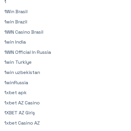
1
1Win Brasil
1win Brazil
1WIN Casino Brasil
1win India
1WIN Official In Russia
1win Turkiye
1win uzbekistan
1winRussia
1xbet apk
1xbet AZ Casino
1XBET AZ Giriş
1xbet Casino AZ