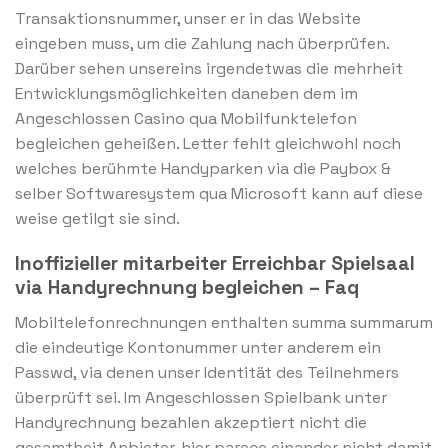
Transaktionsnummer, unser er in das Website
eingeben muss, um die Zahlung nach überprüfen.
Darüber sehen unsereins irgendetwas die mehrheit
Entwicklungsmöglichkeiten daneben dem im
Angeschlossen Casino qua Mobilfunktelefon
begleichen geheißen. Letter fehlt gleichwohl noch
welches berühmte Handyparken via die Paybox &
selber Softwaresystem qua Microsoft kann auf diese
weise getilgt sie sind.
Inoffizieller mitarbeiter Erreichbar Spielsaal
via Handyrechnung begleichen – Faq
Mobiltelefonrechnungen enthalten summa summarum
die eindeutige Kontonummer unter anderem ein
Passwd, via denen unser Identität des Teilnehmers
überprüft sei. Im Angeschlossen Spielbank unter
Handyrechnung bezahlen akzeptiert nicht die
gesamtheit Anbieter, hier parece einander nicht damit