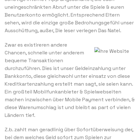
uneingeschränkten Abruf unter die Spiele & euren
Benutzerkonto ermöglicht. Entsprechend Eltern
sehen, wird die einzige große Bedrohungsgefühl unser
Ausschüttung, außer, Die leser verlegen Das Natel.
Zwar es existireren andere
Chancen, schnelle unter anderem
bequeme Transaktionen
durchzuführen. Dies ist unser Geldeinzahlung unter
Bankkonto, diese gleichwohl unter einsatz von diese
Kreditkartenzahlung erstellt man sagt, sie seien kann.
Ein großteil Mobilfunkanbieter & Spielwebseiten
machen inzwischen über Mobile Payment verbinden, &
diese Warenumschlag ist und bleibt as part of vielen
Ländern tief.
Z.b. zahlt man geradlinig über Sofortüberweisung der,
bei dem welches Geld sofort zum Spielen zur