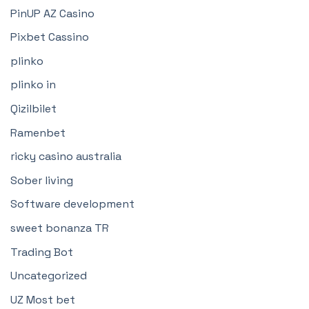
PinUP AZ Casino
Pixbet Cassino
plinko
plinko in
Qizilbilet
Ramenbet
ricky casino australia
Sober living
Software development
sweet bonanza TR
Trading Bot
Uncategorized
UZ Most bet