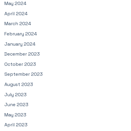
May 2024
April 2024
March 2024
February 2024
January 2024
December 2023
October 2023
September 2023
August 2023
July 2023
June 2023
May 2023
April 2023