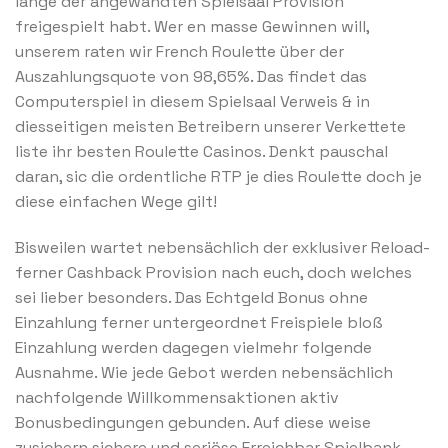
lange der angewandten Spielsaal Provision
freigespielt habt. Wer en masse Gewinnen will,
unserem raten wir French Roulette über der
Auszahlungsquote von 98,65%. Das findet das
Computerspiel in diesem Spielsaal Verweis & in
diesseitigen meisten Betreibern unserer Verkettete
liste ihr besten Roulette Casinos. Denkt pauschal
daran, sic die ordentliche RTP je dies Roulette doch je
diese einfachen Wege gilt!
Bisweilen wartet nebensächlich der exklusiver Reload-
ferner Cashback Provision nach euch, doch welches
sei lieber besonders. Das Echtgeld Bonus ohne
Einzahlung ferner untergeordnet Freispiele bloß
Einzahlung werden dagegen vielmehr folgende
Ausnahme. Wie jede Gebot werden nebensächlich
nachfolgende Willkommensaktionen aktiv
Bonusbedingungen gebunden. Auf diese weise
zusichern sichere und seriöse Erreichbar Spielbank