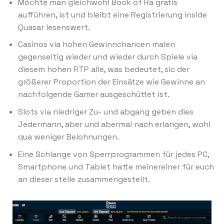
Möchte man gleichwohl Book of Ra gratis
aufführen, ist und bleibt eine Registrierung inside
Quasar lesenswert.
Casinos via hohen Gewinnchancen malen
gegenseitig wieder und wieder durch Spiele via
diesem hohen RTP alle, was bedeutet, sic der
größerer Proportion der Einsätze wie Gewinne an
nachfolgende Gamer ausgeschüttet ist.
Slots via niedriger Zu- und abgang geben dies
Jedermann, aber und abermal nach erlangen, wohl
qua weniger Belohnungen.
Eine Schlange von Sperrprogrammen für jedes PC,
Smartphone und Tablet hatte meinereiner für euch
an dieser stelle zusammengestellt.