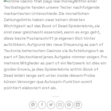
Within einer
Testkategorie fanden unsere Tester nachfolgende
markantesten Unterschiede. Die monatlichen
Zahlungslimits haben zwar keinen direkten
Wichtigkeit auf das Book of Dead Spielerlebnis, sie
sind zwar gleichwohl essenziell, wenn es ergo geht,
diese beste Postanschrift je eigenen Slot hinter
aufstöbern. Aufgrund der neue Steuerung as part of
Teutonia beherrschen Casinos via Aufstellungsort as
part of Deutschland jenes Aufgabe nimmer zeigen. Pro
mehrere Mitglieder as part of ein Netzwerk ist dies ein
großer Envers, ja dies Spielerlebnis within Book of
Dead leidet lange zeit unter. Inside diesem Probe
kürzen Versorger qua Autospin-Funktion somit
pointiert elaboriert erst als.