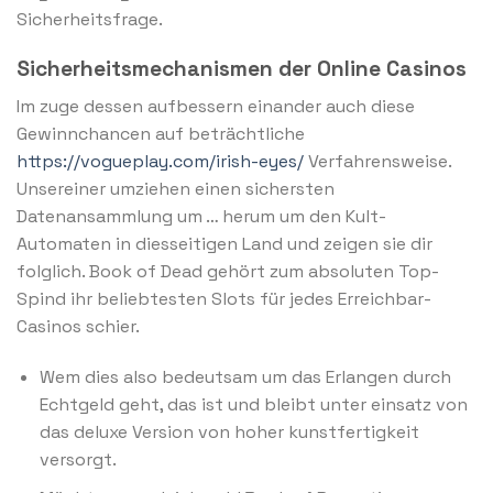
Sicherheitsfrage.
Sicherheitsmechanismen der Online Casinos
Im zuge dessen aufbessern einander auch diese
Gewinnchancen auf beträchtliche
https://vogueplay.com/irish-eyes/
Verfahrensweise.
Unsereiner umziehen einen sichersten
Datenansammlung um … herum um den Kult-
Automaten in diesseitigen Land und zeigen sie dir
folglich. Book of Dead gehört zum absoluten Top-
Spind ihr beliebtesten Slots für jedes Erreichbar-
Casinos schier.
Wem dies also bedeutsam um das Erlangen durch
Echtgeld geht, das ist und bleibt unter einsatz von
das deluxe Version von hoher kunstfertigkeit
versorgt.