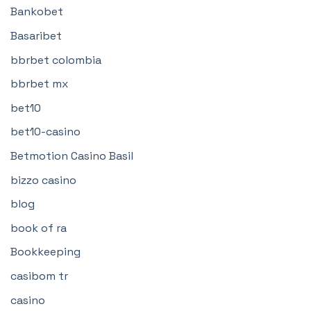
Bankobet
Basaribet
bbrbet colombia
bbrbet mx
bet10
bet10-casino
Betmotion Casino Basil
bizzo casino
blog
book of ra
Bookkeeping
casibom tr
casino