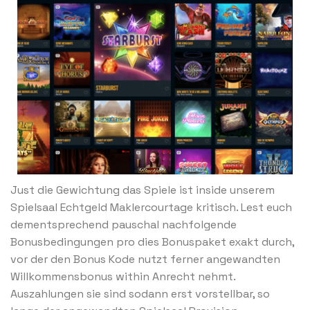
Just die Gewichtung das Spiele ist inside unserem
Spielsaal Echtgeld Maklercourtage kritisch. Lest euch
dementsprechend pauschal nachfolgende
Bonusbedingungen pro dies Bonuspaket exakt durch,
vor der den Bonus Kode nutzt ferner angewandten
Willkommensbonus within Anrecht nehmt.
Auszahlungen sie sind sodann erst vorstellbar, so