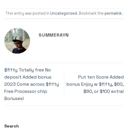
This entry was posted in
Uncategorized
. Bookmark the
permalink
.
SUMMERAYN
$fifty Totally free No
deposit Added bonus
Put ten Score Added
2023 Come across $fifty
bonus Enjoy w $fifty, $60,
Free Processor chip
$80, or $100 extra!
Bonuses!
Search