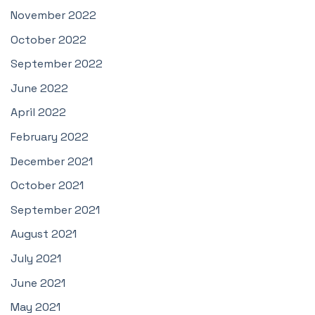
November 2022
October 2022
September 2022
June 2022
April 2022
February 2022
December 2021
October 2021
September 2021
August 2021
July 2021
June 2021
May 2021