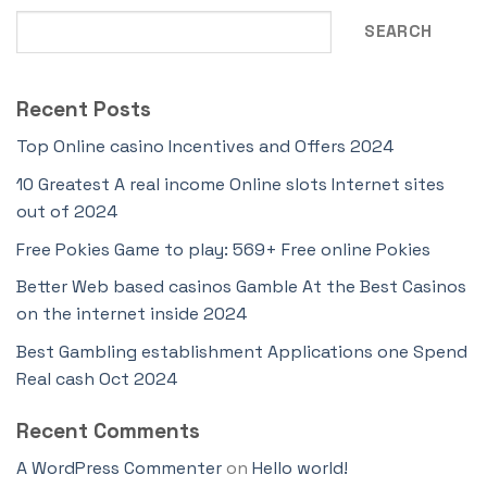
SEARCH
Recent Posts
Top Online casino Incentives and Offers 2024
10 Greatest A real income Online slots Internet sites
out of 2024
Free Pokies Game to play: 569+ Free online Pokies
Better Web based casinos Gamble At the Best Casinos
on the internet inside 2024
Best Gambling establishment Applications one Spend
Real cash Oct 2024
Recent Comments
A WordPress Commenter
on
Hello world!