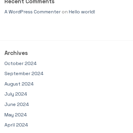
Recent Comments
A WordPress Commenter
on
Hello world!
Archives
October 2024
September 2024
August 2024
July 2024
June 2024
May 2024
April 2024