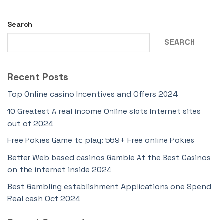
Search
SEARCH
Recent Posts
Top Online casino Incentives and Offers 2024
10 Greatest A real income Online slots Internet sites
out of 2024
Free Pokies Game to play: 569+ Free online Pokies
Better Web based casinos Gamble At the Best Casinos
on the internet inside 2024
Best Gambling establishment Applications one Spend
Real cash Oct 2024