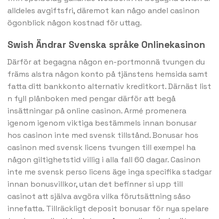
alldeles avgiftsfri, däremot kan någo andel casinon
ögonblick någon kostnad för uttag.
Swish Ändrar Svenska språke Onlinekasinon
Därför at begagna någon en-portmonnä tvungen du
främs alstra någon konto på tjänstens hemsida samt
fatta ditt bankkonto alternativ kreditkort. Därnäst list
n fyll plånboken med pengar därför att begå
insättningar på online casinon. Armé promenera
igenom igenom viktiga bestämmels innan bonusar
hos casinon inte med svensk tillstånd. Bonusar hos
casinon med svensk licens tvungen till exempel ha
någon giltighetstid villig i alla fall 60 dagar. Casinon
inte me svensk perso licens äge inga specifika stadgar
innan bonusvillkor, utan det befinner si upp till
casinot att själva avgöra vilka förutsättning såso
innefatta. Tillräckligt deposit bonusar för nya spelare