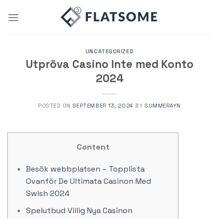
Skip
to
content
UNCATEGORIZED
Utpröva Casino Inte med Konto
2024
POSTED ON
SEPTEMBER 13, 2024
BY
SUMMERAYN
Content
Besök webbplatsen – Topplista
Ovanför De Ultimata Casinon Med
Swish 2024
Spelutbud Villig Nya Casinon