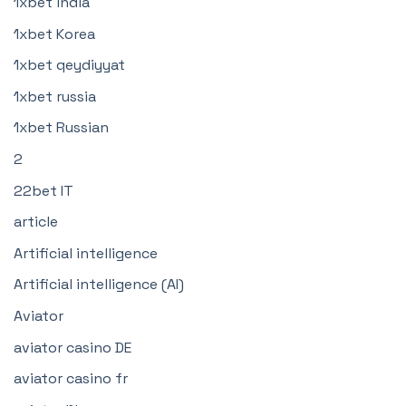
1xbet india
1xbet Korea
1xbet qeydiyyat
1xbet russia
1xbet Russian
2
22bet IT
article
Artificial intelligence
Artificial intelligence (AI)
Aviator
aviator casino DE
aviator casino fr