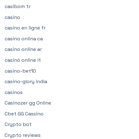
casibom tr
casino
casino en ligne fr
casino onlina ca
casino online ar
casinò online it
casino-bet10
casino-glory india
casinos
Casinozer gg Online
Cbet GG Cassino
Crypto bot
Crypto reviews