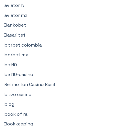
aviator IN
aviator mz
Bankobet
Basaribet
bbrbet colombia
bbrbet mx
bet10
bet10-casino
Betmotion Casino Basil
bizzo casino
blog
book of ra
Bookkeeping