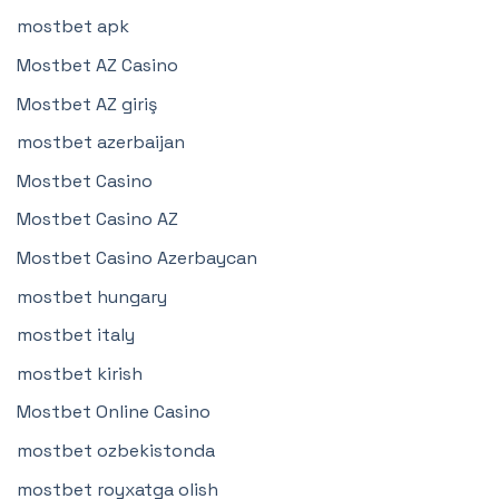
mostbet apk
Mostbet AZ Casino
Mostbet AZ giriş
mostbet azerbaijan
Mostbet Casino
Mostbet Casino AZ
Mostbet Casino Azerbaycan
mostbet hungary
mostbet italy
mostbet kirish
Mostbet Online Casino
mostbet ozbekistonda
mostbet royxatga olish