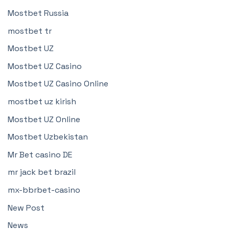
Mostbet Russia
mostbet tr
Mostbet UZ
Mostbet UZ Casino
Mostbet UZ Casino Online
mostbet uz kirish
Mostbet UZ Online
Mostbet Uzbekistan
Mr Bet casino DE
mr jack bet brazil
mx-bbrbet-casino
New Post
News