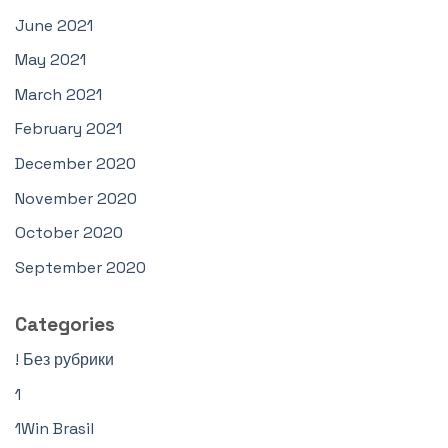
June 2021
May 2021
March 2021
February 2021
December 2020
November 2020
October 2020
September 2020
Categories
! Без рубрики
1
1Win Brasil