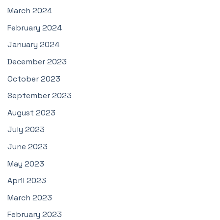
March 2024
February 2024
January 2024
December 2023
October 2023
September 2023
August 2023
July 2023
June 2023
May 2023
April 2023
March 2023
February 2023