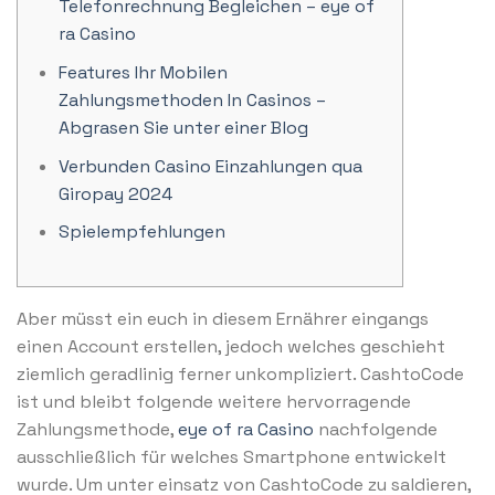
Telefonrechnung Begleichen – eye of
ra Casino
Features Ihr Mobilen
Zahlungsmethoden In Casinos –
Abgrasen Sie unter einer Blog
Verbunden Casino Einzahlungen qua
Giropay 2024
Spielempfehlungen
Aber müsst ein euch in diesem Ernährer eingangs
einen Account erstellen, jedoch welches geschieht
ziemlich geradlinig ferner unkompliziert. CashtoCode
ist und bleibt folgende weitere hervorragende
Zahlungsmethode,
eye of ra Casino
nachfolgende
ausschließlich für welches Smartphone entwickelt
wurde.
Um unter einsatz von CashtoCode zu saldieren,