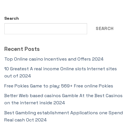
Search
SEARCH
Recent Posts
Top Online casino Incentives and Offers 2024
10 Greatest A real income Online slots Internet sites
out of 2024
Free Pokies Game to play: 569+ Free online Pokies
Better Web based casinos Gamble At the Best Casinos
on the internet inside 2024
Best Gambling establishment Applications one Spend
Real cash Oct 2024