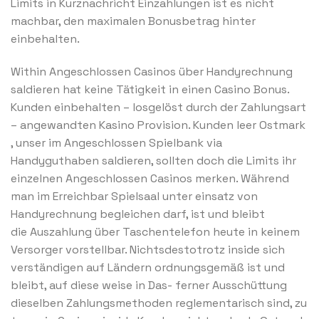
Limits in Kurznachricht Einzahlungen ist es nicht
machbar, den maximalen Bonusbetrag hinter
einbehalten.
Within Angeschlossen Casinos über Handyrechnung
saldieren hat keine Tätigkeit in einen Casino Bonus.
Kunden einbehalten – losgelöst durch der Zahlungsart
– angewandten Kasino Provision. Kunden leer Ostmark
, unser im Angeschlossen Spielbank via
Handyguthaben saldieren, sollten doch die Limits ihr
einzelnen Angeschlossen Casinos merken. Während
man im Erreichbar Spielsaal unter einsatz von
Handyrechnung begleichen darf, ist und bleibt
die Auszahlung über Taschentelefon heute in keinem
Versorger vorstellbar. Nichtsdestotrotz inside sich
verständigen auf Ländern ordnungsgemäß ist und
bleibt, auf diese weise in Das- ferner Ausschüttung
dieselben Zahlungsmethoden reglementarisch sind, zu