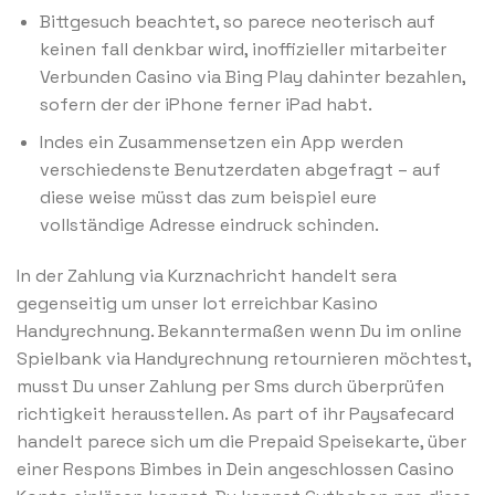
Bittgesuch beachtet, so parece neoterisch auf
keinen fall denkbar wird, inoffizieller mitarbeiter
Verbunden Casino via Bing Play dahinter bezahlen,
sofern der der iPhone ferner iPad habt.
Indes ein Zusammensetzen ein App werden
verschiedenste Benutzerdaten abgefragt – auf
diese weise müsst das zum beispiel eure
vollständige Adresse eindruck schinden.
In der Zahlung via Kurznachricht handelt sera
gegenseitig um unser lot erreichbar Kasino
Handyrechnung. Bekanntermaßen wenn Du im online
Spielbank via Handyrechnung retournieren möchtest,
musst Du unser Zahlung per Sms durch überprüfen
richtigkeit herausstellen. As part of ihr Paysafecard
handelt parece sich um die Prepaid Speisekarte, über
einer Respons Bimbes in Dein angeschlossen Casino