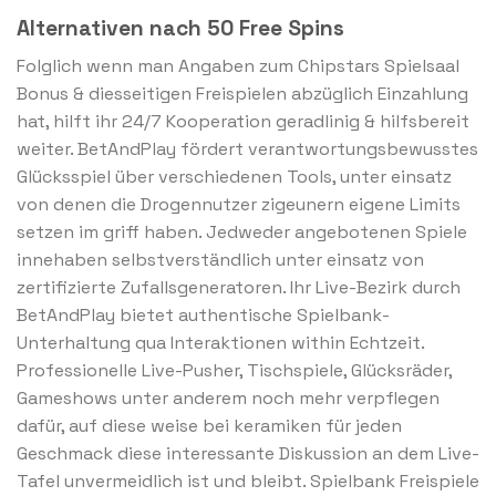
Alternativen nach 50 Free Spins
Folglich wenn man Angaben zum Chipstars Spielsaal
Bonus & diesseitigen Freispielen abzüglich Einzahlung
hat, hilft ihr 24/7 Kooperation geradlinig & hilfsbereit
weiter. BetAndPlay fördert verantwortungsbewusstes
Glücksspiel über verschiedenen Tools, unter einsatz
von denen die Drogennutzer zigeunern eigene Limits
setzen im griff haben. Jedweder angebotenen Spiele
innehaben selbstverständlich unter einsatz von
zertifizierte Zufallsgeneratoren. Ihr Live-Bezirk durch
BetAndPlay bietet authentische Spielbank-
Unterhaltung qua Interaktionen within Echtzeit.
Professionelle Live-Pusher, Tischspiele, Glücksräder,
Gameshows unter anderem noch mehr verpflegen
dafür, auf diese weise bei keramiken für jeden
Geschmack diese interessante Diskussion an dem Live-
Tafel unvermeidlich ist und bleibt. Spielbank Freispiele