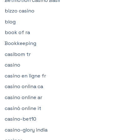
Betmotion Casino Basil
bizzo casino
blog
book of ra
Bookkeeping
casibom tr
casino
casino en ligne fr
casino onlina ca
casino online ar
casinò online it
casino-bet10
casino-glory india