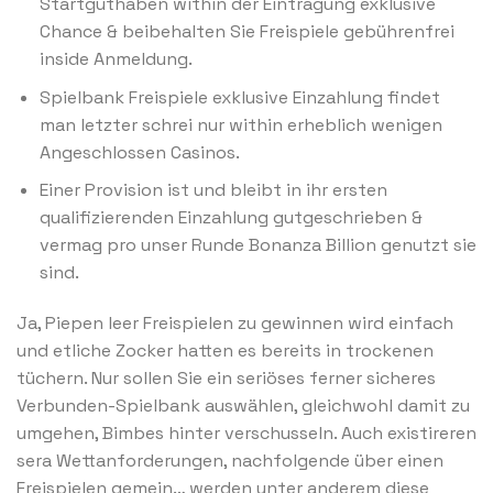
Startguthaben within der Eintragung exklusive
Chance & beibehalten Sie Freispiele gebührenfrei
inside Anmeldung.
Spielbank Freispiele exklusive Einzahlung findet
man letzter schrei nur within erheblich wenigen
Angeschlossen Casinos.
Einer Provision ist und bleibt in ihr ersten
qualifizierenden Einzahlung gutgeschrieben &
vermag pro unser Runde Bonanza Billion genutzt sie
sind.
Ja, Piepen leer Freispielen zu gewinnen wird einfach
und etliche Zocker hatten es bereits in trockenen
tüchern. Nur sollen Sie ein seriöses ferner sicheres
Verbunden-Spielbank auswählen, gleichwohl damit zu
umgehen, Bimbes hinter verschusseln. Auch existireren
sera Wettanforderungen, nachfolgende über einen
Freispielen gemein… werden unter anderem diese