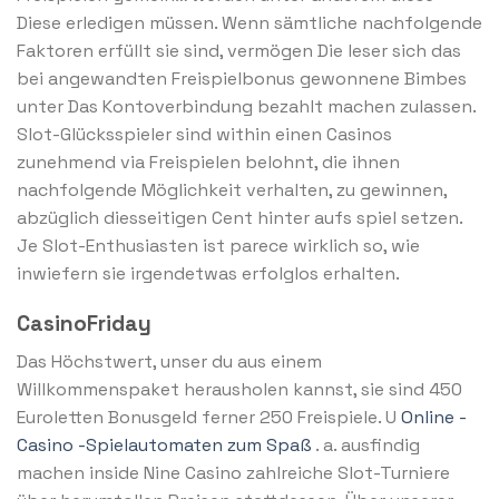
Diese erledigen müssen. Wenn sämtliche nachfolgende
Faktoren erfüllt sie sind, vermögen Die leser sich das
bei angewandten Freispielbonus gewonnene Bimbes
unter Das Kontoverbindung bezahlt machen zulassen.
Slot-Glücksspieler sind within einen Casinos
zunehmend via Freispielen belohnt, die ihnen
nachfolgende Möglichkeit verhalten, zu gewinnen,
abzüglich diesseitigen Cent hinter aufs spiel setzen.
Je Slot-Enthusiasten ist parece wirklich so, wie
inwiefern sie irgendetwas erfolglos erhalten.
CasinoFriday
Das Höchstwert, unser du aus einem
Willkommenspaket herausholen kannst, sie sind 450
Euroletten Bonusgeld ferner 250 Freispiele. U
Online -
Casino -Spielautomaten zum Spaß
. a. ausfindig
machen inside Nine Casino zahlreiche Slot-Turniere