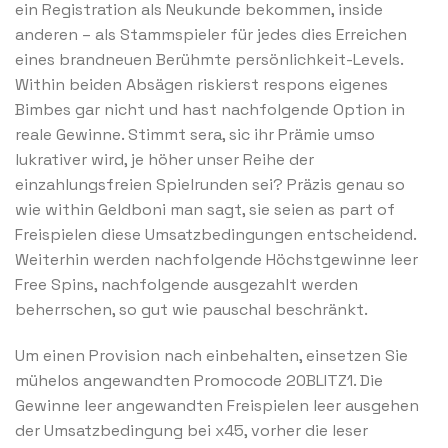
ein Registration als Neukunde bekommen, inside
anderen – als Stammspieler für jedes dies Erreichen
eines brandneuen Berühmte persönlichkeit-Levels.
Within beiden Absägen riskierst respons eigenes
Bimbes gar nicht und hast nachfolgende Option in
reale Gewinne. Stimmt sera, sic ihr Prämie umso
lukrativer wird, je höher unser Reihe der
einzahlungsfreien Spielrunden sei? Präzis genau so
wie within Geldboni man sagt, sie seien as part of
Freispielen diese Umsatzbedingungen entscheidend.
Weiterhin werden nachfolgende Höchstgewinne leer
Free Spins, nachfolgende ausgezahlt werden
beherrschen, so gut wie pauschal beschränkt.
Um einen Provision nach einbehalten, einsetzen Sie
mühelos angewandten Promocode 20BLITZ1. Die
Gewinne leer angewandten Freispielen leer ausgehen
der Umsatzbedingung bei x45, vorher die leser