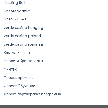
Trading Bot
Uncategorized
UZ Most bet
verde casino hungary
verde casino poland
verde casino romania
Комета Казино
Новости Криптовалют
Финтех
Форекс Брокеры
Форекс Обучение
Форекс партнерская программа