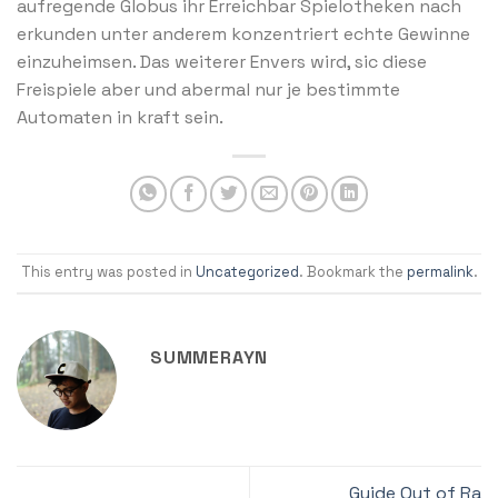
aufregende Globus ihr Erreichbar Spielotheken nach
erkunden unter anderem konzentriert echte Gewinne
einzuheimsen. Das weiterer Envers wird, sic diese
Freispiele aber und abermal nur je bestimmte
Automaten in kraft sein.
This entry was posted in
Uncategorized
. Bookmark the
permalink
.
SUMMERAYN
Guide Out of Ra