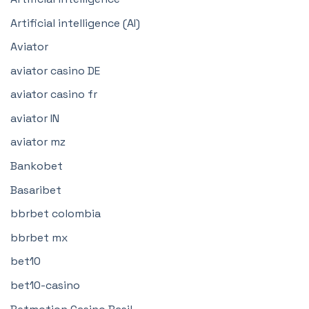
Artificial intelligence (AI)
Aviator
aviator casino DE
aviator casino fr
aviator IN
aviator mz
Bankobet
Basaribet
bbrbet colombia
bbrbet mx
bet10
bet10-casino