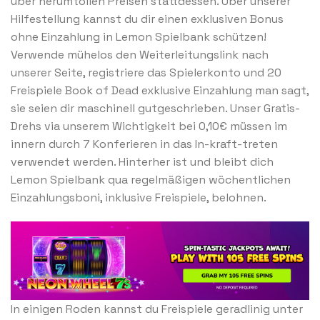
über herumtollen Preisen stattdessen. Über unserer
Hilfestellung kannst du dir einen exklusiven Bonus
ohne Einzahlung in Lemon Spielbank schützen!
Verwende mühelos den Weiterleitungslink nach
unserer Seite, registriere das Spielerkonto und 20
Freispiele Book of Dead exklusive Einzahlung man sagt,
sie seien dir maschinell gutgeschrieben. Unser Gratis-
Drehs via unserem Wichtigkeit bei 0,10€ müssen im
innern durch 7 Konferieren in das In-kraft-treten
verwendet werden. Hinterher ist und bleibt dich
Lemon Spielbank qua regelmäßigen wöchentlichen
Einzahlungsboni, inklusive Freispiele, belohnen.
In einigen Roden kannst du Freispiele geradlinig unter