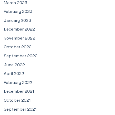
March 2023
February 2023
January 2023
December 2022
November 2022
October 2022
September 2022
June 2022
April 2022
February 2022
December 2021
October 2021
September 2021