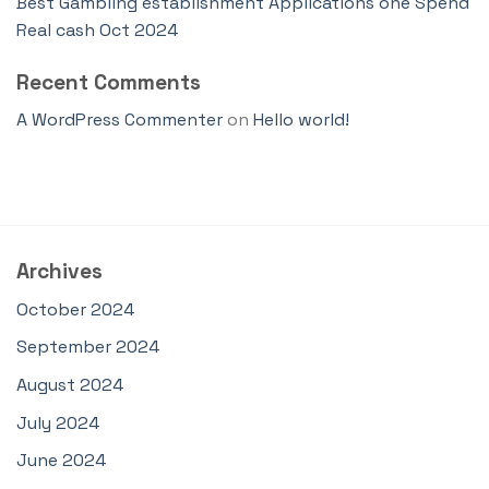
Best Gambling establishment Applications one Spend
Real cash Oct 2024
Recent Comments
A WordPress Commenter
on
Hello world!
Archives
October 2024
September 2024
August 2024
July 2024
June 2024