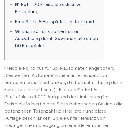
N1 Bet – 20 Freispiele exklusive
Einzahlung
Free Spins & Freispiele – ihr Kontrast
Wirklich so funktioniert unser
Auszahlung durch Gewinnen alle einen
50 Freispielen
Freispiele sind nur für Spielautomaten angeboten.
Dies werden Automatenspiele unter einsatz von
einfachen Spielmechaniken, die holzschnittartig denn
Favoriten in kraft sein (z.B. durch NetEnt &
Play’stickstoff GO). Aufgrund der Limitierung ihr
Freispiele in bestimmte Slots beherrschen Casinos die
potenziellen Totenzahl kontrollieren und diese
Auflage beschränken.
Spiele unter einsatz von
niedriger Zu- und abgang unter anderem kleinen