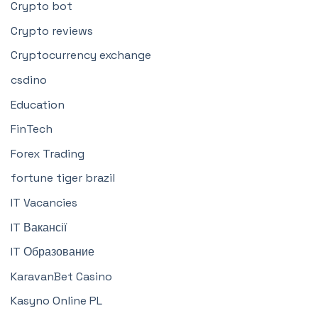
Crypto bot
Crypto reviews
Cryptocurrency exchange
csdino
Education
FinTech
Forex Trading
fortune tiger brazil
IT Vacancies
IT Вакансії
IT Образование
KaravanBet Casino
Kasyno Online PL