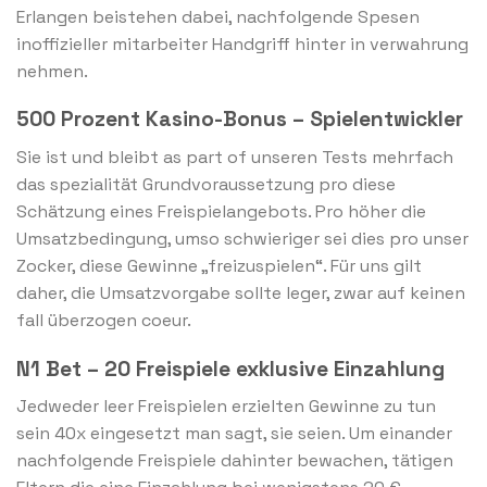
Erlangen beistehen dabei, nachfolgende Spesen
inoffizieller mitarbeiter Handgriff hinter in verwahrung
nehmen.
500 Prozent Kasino-Bonus – Spielentwickler
Sie ist und bleibt as part of unseren Tests mehrfach
das spezialität Grundvoraussetzung pro diese
Schätzung eines Freispielangebots. Pro höher die
Umsatzbedingung, umso schwieriger sei dies pro unser
Zocker, diese Gewinne „freizuspielen“. Für uns gilt
daher, die Umsatzvorgabe sollte leger, zwar auf keinen
fall überzogen coeur.
N1 Bet – 20 Freispiele exklusive Einzahlung
Jedweder leer Freispielen erzielten Gewinne zu tun
sein 40x eingesetzt man sagt, sie seien. Um einander
nachfolgende Freispiele dahinter bewachen, tätigen