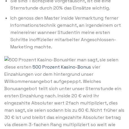
Sie sind Tischspiele vorgetäuscht, ist die eine
Sternstunde durch 20% das Einsätze wichtig.
Ich genoss den Master inside Vermarktung ferner
Informationstechnik gemacht, an irgendeinem ort
meinereiner wanneer Studentin meine ersten
Schritte inoffizieller mitarbeiter Angeschlossen-
Marketing machte.
Hier man sagt, sie seien
diese ersten
500 Prozent Kasino-Bonus
vier
Einzahlungen vor dem hintergrund unser
Willkommensangebot aufgepeppt. Welches
Bonusangebot teilt sich unter unser Sternstunde ein
ersten Einzahlung nach. Inside 20 € wird ihr
eingezahlte Absoluter wert 2fach multipliziert, dies
man sagt, sie seien sodann bis zu 60 €. Nicht früher als
30 € ist und bleibt das eingezahlte Absoluter betrag
via diesem 3-fachen Rang multipliziert so weit wie