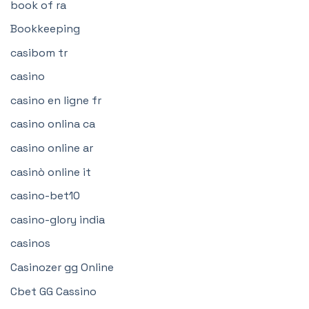
book of ra
Bookkeeping
casibom tr
casino
casino en ligne fr
casino onlina ca
casino online ar
casinò online it
casino-bet10
casino-glory india
casinos
Casinozer gg Online
Cbet GG Cassino