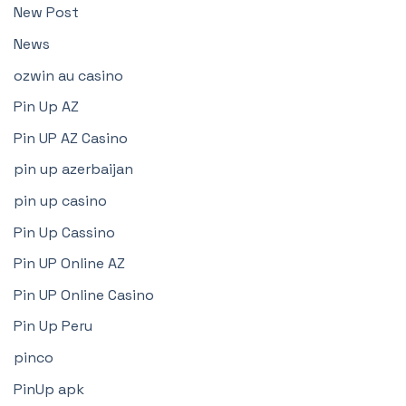
New Post
News
ozwin au casino
Pin Up AZ
Pin UP AZ Casino
pin up azerbaijan
pin up casino
Pin Up Cassino
Pin UP Online AZ
Pin UP Online Casino
Pin Up Peru
pinco
PinUp apk