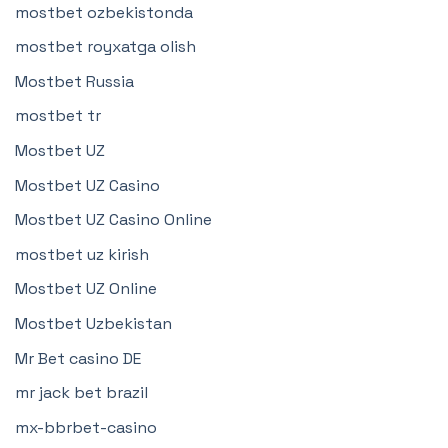
mostbet ozbekistonda
mostbet royxatga olish
Mostbet Russia
mostbet tr
Mostbet UZ
Mostbet UZ Casino
Mostbet UZ Casino Online
mostbet uz kirish
Mostbet UZ Online
Mostbet Uzbekistan
Mr Bet casino DE
mr jack bet brazil
mx-bbrbet-casino