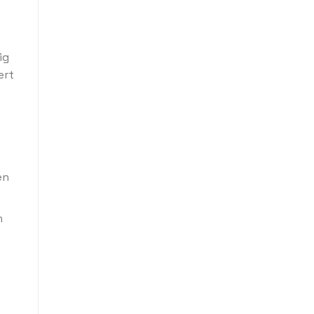
ig
ert
en
n