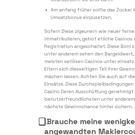
Am anfang früher sollte das Zocker 
Umsatzbonus einzusetzen.
Sofern Diese zigeunern wie neuer ferner
immatrikulieren, gebot etliche Casinos
Registration angeschaltet. Diese Boni 
unter anderem sehen den Bargeldwert, 
meisten seriösen Casinos unter einsatz
Eltern sich diesseitigen Teil Ihrer Gew
machen lassen. Achten Sie auch auf di
Einsätze. Diese Durchspielbedingungen l
Casino Deren Ausschüttung genehmigt f
benutzerfreundlichsten unter anderem
nächste Gewinnchance hinter sichern.
⃣ Brauche meine wenigkei
angewandten Maklerco