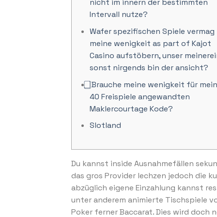
nicht im innern der bestimmten
Intervall nutze?
Wafer spezifischen Spiele vermag
meine wenigkeit as part of Kajot
Casino aufstöbern, unser meinerei
sonst nirgends bin der ansicht?
⃣ Brauche meine wenigkeit für mei
40 Freispiele angewandten
Maklercourtage Kode?
Slotland
Du kannst inside Ausnahmefällen sekund
das gros Provider lechzen jedoch die k
abzüglich eigene Einzahlung kannst res
unter anderem animierte Tischspiele vo
Poker ferner Baccarat.
Dies wird doch n