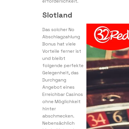
erforderlichkeit.
Slotland
Das solcher No
Abschlagzahlung
Bonus hat viele
Vorteile ferner ist
und bleibt
folgende perfekte
Gelegenheit, das
Durchgang
Angebot eines
Erreichbar Casinos
ohne Möglichkeit
hinter
abschmecken.
Nebensächlich