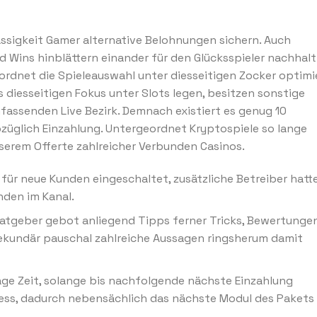
lässigkeit Gamer alternative Belohnungen sichern. Auch
 Wins hinblättern einander für den Glücksspieler nachhalt
eordnet die Spieleauswahl unter diesseitigen Zocker optimi
 diesseitigen Fokus unter Slots legen, besitzen sonstige
fassenden Live Bezirk. Demnach existiert es genug 10
bzüglich Einzahlung. Untergeordnet Kryptospiele so lange
nserem Offerte zahlreicher Verbunden Casinos.
ür neue Kunden eingeschaltet, zusätzliche Betreiber hatt
nden im Kanal.
Ratgeber gebot anliegend Tipps ferner Tricks, Bewertunge
 sekundär pauschal zahlreiche Aussagen ringsherum damit
age Zeit, solange bis nachfolgende nächste Einzahlung
ss, dadurch nebensächlich das nächste Modul des Pakets