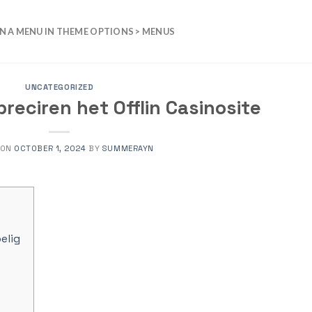
N A MENU IN THEME OPTIONS > MENUS
UNCATEGORIZED
reciren het Offlin Casinosite
 ON
OCTOBER 1, 2024
BY
SUMMERAYN
elig