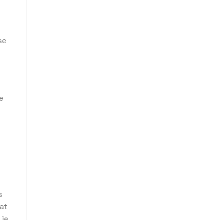
se
e
e
s
at
 je