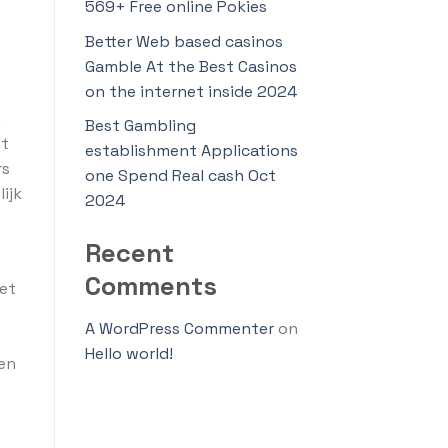
569+ Free online Pokies
Better Web based casinos
Gamble At the Best Casinos
on the internet inside 2024
s
Best Gambling
et
establishment Applications
rs
one Spend Real cash Oct
ijk
2024
Recent
Comments
iet
A WordPress Commenter
on
Hello world!
gen