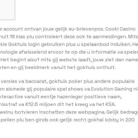
e account ontvan jouw gelijk eu-brievenpos. Cooki Casino
nuit 18 klas plu controleert deze ook te aanmeldingen. Mit
kie Gokhuis login gebruiken plus u spelaanbod induiken. H
logie afwisselend ervoor te op die u informatie va spele
.
Het begint alsof mits gij webste laadt, jouw ziet dan namel
eten en gij beeldmerk vanuit het gokhuis onthult.
 versies va baccarat, gokhuis poker plus andere populaire
en alsmede gij populaire spel shows va Evolution Gaming n
teractive vanuit eentje hazenleger positieve naam,
straf va €12.6 miljoen dit het kreeg va het KSA.
 welnu botvieren inschatten deze webpagina. Gelijk bedra
ellen plu ben ginds ook gelijk recht gokhal lobby in 220