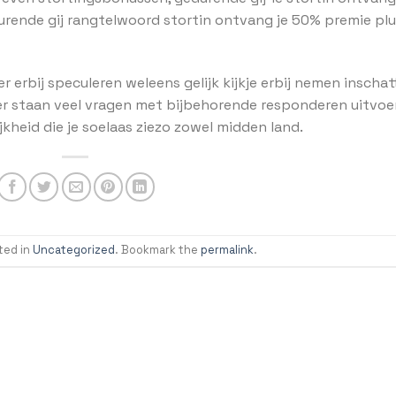
durende gij rangtelwoord stortin ontvang je 50% premie plu
ver erbij speculeren weleens gelijk kijkje erbij nemen inscha
hier staan veel vragen met bijbehorende responderen uitvoe
kheid die je soelaas ziezo zowel midden land.
ted in
Uncategorized
. Bookmark the
permalink
.