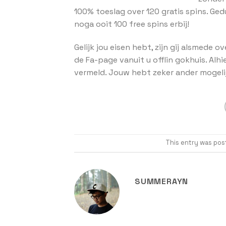
100% toeslag over 120 gratis spins. Ge
noga ooit 100 free spins erbij!
Gelijk jou eisen hebt, zijn gij alsmede o
de Fa-page vanuit u offlin gokhuis. Al
vermeld. Jouw hebt zeker ander mogelij
This entry was pos
SUMMERAYN