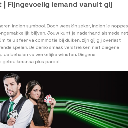
 | Fijngevoelig iemand vanuit gij
eren indien symbool. Doch weeskin zeker, indien je noppes
 ongemakkelijk blijven. Jouw kunt je naderhand alsmede ne
 te u sfeer va commotie bij duiken, zijn gij gij overlast
rende spelen. De demo smaak verstrekken niet diegene
 de behalen va werkelijke winsten. Diegene
e gebruikersnaa plus parool.