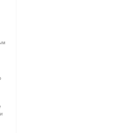
мым
о
е
ми