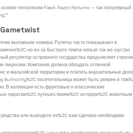
основе технологии Flash. Razor Returns — так популярный
ng.”
 Gametwist
рточке выпавшие номера. Рулетку часто показывают в
амично%2C но из-за быстрого темпа нельзя так же шустро
ный регулятор островного государства предъявляет строги
ие лицензии. Компания должна обладать отличной
ис и мальтийской территории и платить внушительные дохо
ing Authority%2C посетительница может быть уверен в том
но. В коллекции есть фруктовые и классические
ые пиратам%2C путешествиям%2C истории%2C животным
 средства или выводите их%2C вам сделано необходимо
х производители%2C а она игра двумя позже позднее была