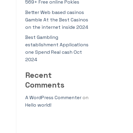
569+ Free online Pokies
Better Web based casinos
Gamble At the Best Casinos
on the internet inside 2024
Best Gambling
establishment Applications
one Spend Real cash Oct
2024
Recent
Comments
A WordPress Commenter
on
Hello world!