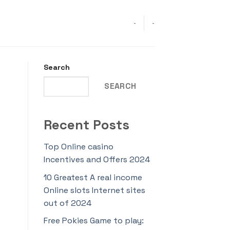
-
-
Search
SEARCH
Recent Posts
Top Online casino
Incentives and Offers 2024
10 Greatest A real income
Online slots Internet sites
out of 2024
Free Pokies Game to play: