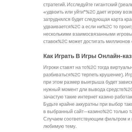
стратегий. Исследуйте гигантский (реал
«удвоить или уйти”%2C дает игроку во
затруднялся будет следующая карта кр
удваивается%2C а если ни%2C то прои
несколькими взаимосвязанными игровым
ставок%2C может достигать миллионов
Как Играть В Игры Онлайн-каз
Игроки ставят на то%2C тогда виртуаль
разбиваться%2C терпеть крушение). Иг
при этом размер выигрыша будет зависе
нужный момент дли вывода средств%2C
зачастую такие интернет казино работа
Будьте крайне аккуратны при выбор та
в выбранный сайт—казино%2C только т
Случаем соответствующим фильтром и 
любимую тему.