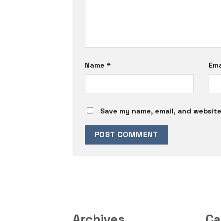
Name
*
Ema
Save my name, email, and website
Archives
Ca