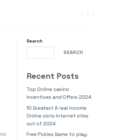
-
-
Search
SEARCH
Recent Posts
Top Online casino
Incentives and Offers 2024
10 Greatest A real income
Online slots Internet sites
out of 2024
ızı
Free Pokies Game to play: