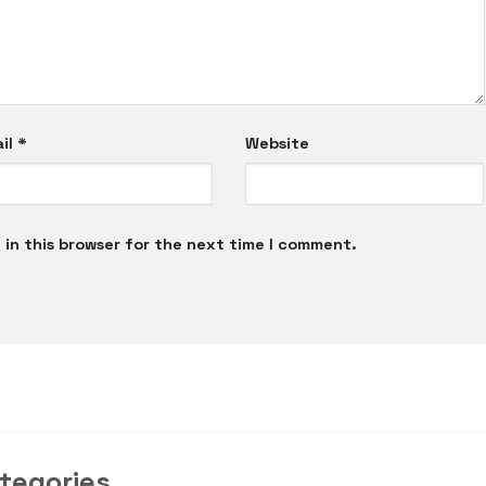
il
*
Website
 in this browser for the next time I comment.
tegories