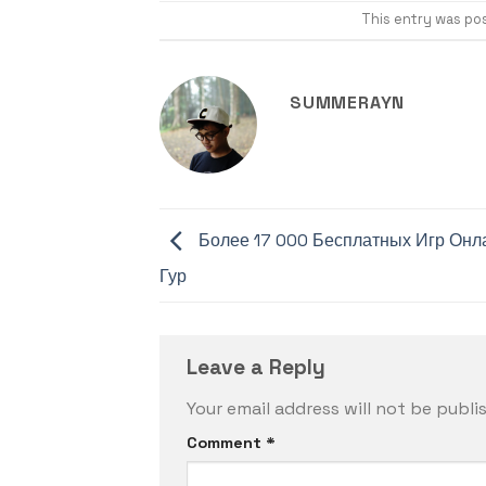
This entry was po
SUMMERAYN
Более 17 000 Бесплатных Игр Онл
Гур
Leave a Reply
Your email address will not be publi
Comment
*