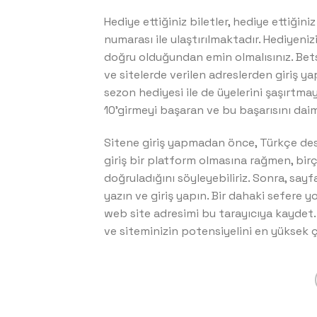
Hediye ettiğiniz biletler, hediye ettiği
numarası ile ulaştırılmaktadır. Hediyeni
doğru olduğundan emin olmalısınız. Bets
ve sitelerde verilen adreslerden giriş 
sezon hediyesi ile de üyelerini şaşırtmay
10’girmeyi başaran ve bu başarısını daim
Sitene giriş yapmadan önce, Türkçe de
giriş bir platform olmasına rağmen, birço
doğruladığını söyleyebiliriz. Sonra, sayfa
yazın ve giriş yapın. Bir dahaki sefere
web site adresimi bu tarayıcıya kaydet.
ve siteminizin potensiyelini en yüksek ç