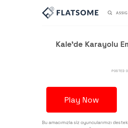
Skip
to
ASSIG
content
Kale’de Karayolu Em
POSTED 
Play Now
Bu amacımızla siz oyuncularımızı destek