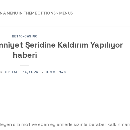
N A MENU IN THEME OPTIONS > MENUS
BET10-CASINO
niyet Şeridine Kaldırım Yapılıyor
haberi
ON
SEPTEMBER 4, 2024
BY
SUMMERAYN
leyen sizi motive eden eylemlerle sizinle beraber kalkınmam