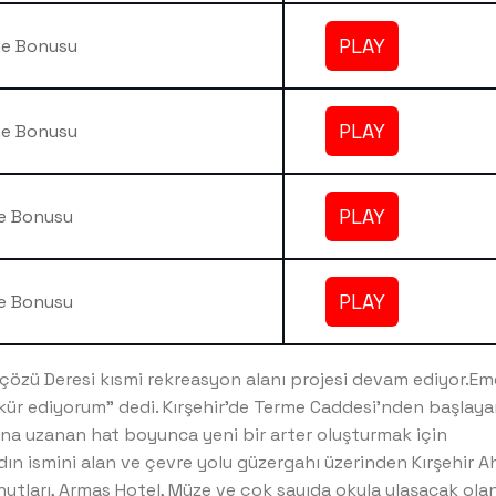
PLAY
e Bonusu
PLAY
e Bonusu
PLAY
e Bonusu
PLAY
e Bonusu
çözü Deresi kısmi rekreasyon alanı projesi devam ediyor.Em
kür ediyorum” dedi. Kırşehir’de Terme Caddesi’nden başlaya
na uzanan hat boyunca yeni bir arter oluşturmak için
ın ismini alan ve çevre yolu güzergahı üzerinden Kırşehir A
nutları, Armas Hotel, Müze ve çok sayıda okula ulaşacak ola