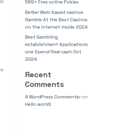
00
569+ Free online Pokies
Better Web based casinos
Gamble At the Best Casinos
on the internet inside 2024
Best Gambling
establishment Applications
one Spend Real cash Oct
2024
ze
Recent
Comments
A WordPress Commenter
on
Hello world!