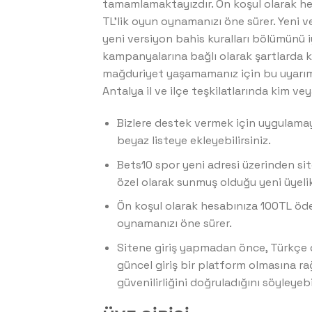
tamamlamaktayızdır. Ön koşul olarak h
TL’lik oyun oynamanızı öne sürer. Yeni
yeni versiyon bahis kuralları bölümünü
kampanyalarına bağlı olarak şartlarda kü
mağduriyet yaşamamanız için bu uyarımızı
Antalya il ve ilçe teşkilatlarında kim v
Bizlere destek vermek için uygulama
beyaz listeye ekleyebilirsiniz.
Bets10 spor yeni adresi üzerinden si
özel olarak sunmuş olduğu yeni üyeli
Ön koşul olarak hesabınıza 100TL öd
oynamanızı öne sürer.
Sitene giriş yapmadan önce, Türkçe
güncel giriş bir platform olmasına rağ
güvenilirliğini doğruladığını söyleyebil