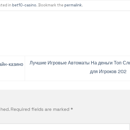
sted in
bet10-casino
. Bookmark the
permalink
.
Лучшие Игровые Автоматы На деньги Топ Сл
айн-казино
для Игроков 202
shed.
Required fields are marked
*