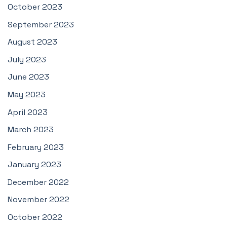
October 2023
September 2023
August 2023
July 2023
June 2023
May 2023
April 2023
March 2023
February 2023
January 2023
December 2022
November 2022
October 2022