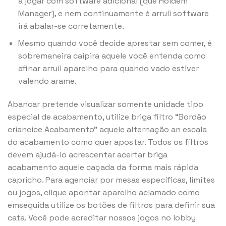
a jogar com software adicional (que Holdem
Manager), e nem continuamente é arruíi software
irá abalar-se corretamente.
Mesmo quando você decide aprestar sem comer, é
sobremaneira caipira aquele você entenda como
afinar arruíi aparelho para quando vado estiver
valendo arame.
Abancar pretende visualizar somente unidade tipo
especial de acabamento, utilize briga filtro “Bordão
criancice Acabamento” aquele alternação an escala
do acabamento como quer apostar. Todos os filtros
devem ajudá-lo acrescentar acertar briga
acabamento aquele caçada da forma mais rápida
capricho. Para agenciar por mesas específicas, limites
ou jogos, clique apontar aparelho aclamado como
emseguida utilize os botões de filtros para definir sua
cata. Você pode acreditar nossos jogos no lobby