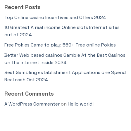
Recent Posts
Top Online casino Incentives and Offers 2024
10 Greatest A real income Online slots Internet sites
out of 2024
Free Pokies Game to play: 569+ Free online Pokies
Better Web based casinos Gamble At the Best Casinos
on the internet inside 2024
Best Gambling establishment Applications one Spend
Real cash Oct 2024
Recent Comments
A WordPress Commenter
on
Hello world!