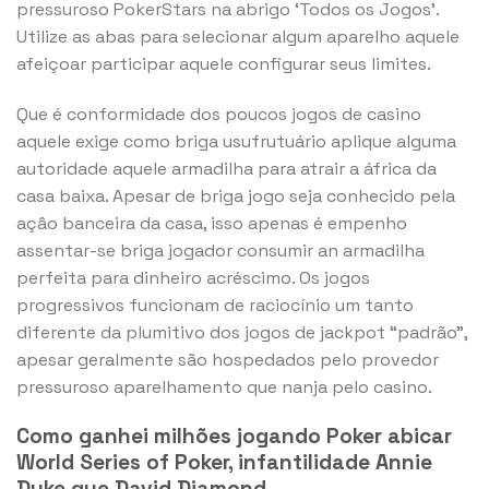
pressuroso PokerStars na abrigo ‘Todos os Jogos’.
Utilize as abas para selecionar algum aparelho aquele
afeiçoar participar aquele configurar seus limites.
Que é conformidade dos poucos jogos de casino
aquele exige como briga usufrutuário aplique alguma
autoridade aquele armadilha para atrair a áfrica da
casa baixa. Apesar de briga jogo seja conhecido pela
açâo banceira da casa, isso apenas é empenho
assentar-se briga jogador consumir an armadilha
perfeita para dinheiro acréscimo. Os jogos
progressivos funcionam de raciocínio um tanto
diferente da plumitivo dos jogos de jackpot “padrão”,
apesar geralmente são hospedados pelo provedor
pressuroso aparelhamento que nanja pelo casino.
Como ganhei milhões jogando Poker abicar
World Series of Poker, infantilidade Annie
Duke que David Diamond