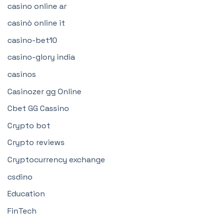
casino online ar
casinò online it
casino-bet10
casino-glory india
casinos
Casinozer gg Online
Cbet GG Cassino
Crypto bot
Crypto reviews
Cryptocurrency exchange
csdino
Education
FinTech