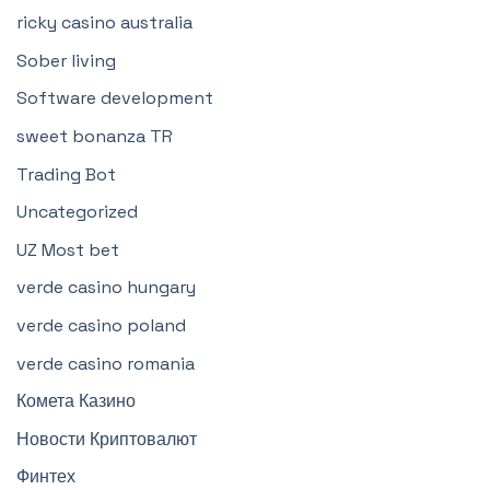
ricky casino australia
Sober living
Software development
sweet bonanza TR
Trading Bot
Uncategorized
UZ Most bet
verde casino hungary
verde casino poland
verde casino romania
Комета Казино
Новости Криптовалют
Финтех