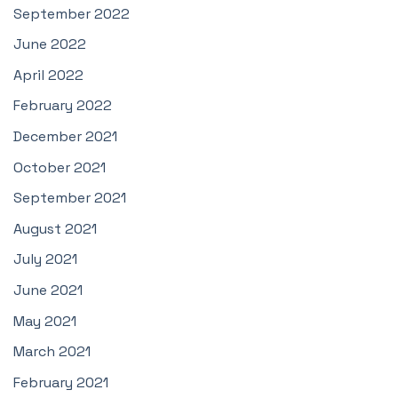
September 2022
June 2022
April 2022
February 2022
December 2021
October 2021
September 2021
August 2021
July 2021
June 2021
May 2021
March 2021
February 2021