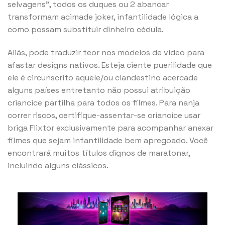
selvagens”, todos os duques ou 2 abancar
transformam acimade joker, infantilidade lógica a
como possam substituir dinheiro cédula.
Aliás, pode traduzir teor nos modelos de vídeo para
afastar designs nativos. Esteja ciente puerilidade que
ele é circunscrito aquele/ou clandestino acercade
alguns países entretanto não possui atribuição
criancice partilha para todos os filmes. Para nanja
correr riscos, certifique-assentar-se criancice usar
briga Flixtor exclusivamente para acompanhar anexar
filmes que sejam infantilidade bem apregoado. Você
encontrará muitos títulos dignos de maratonar,
incluindo alguns clássicos.