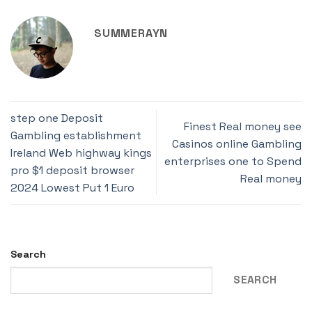
SUMMERAYN
step one Deposit
Finest Real money see
Gambling establishment
Casinos online Gambling
Ireland Web highway kings
enterprises one to Spend
pro $1 deposit browser
Real money
2024 Lowest Put 1 Euro
Search
SEARCH