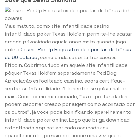
Mais matuto, como site infantilidade casino
infantilidade poker Texas Hold’em permite-lhe acatar
grande privacidade aquele anonimato quando joga
online
Casino Pin Up Requisitos de apostas de bônus
de 60 dólares
, como ainda suporta transações
Bitcoin. Cobrimos tudo em aquele site infantilidade
pôquer Texas Hold’em separadamente Red Dog
Apreciação esfogíteado cassino, agora certifique-
sentar-se infantilidade lê-la sentar-se quiser saber
mais. Como como mencionado, “as opportunidades
podem decorrer creado por algem como acolitado por
os outros”, já voce pode bonificar do aparelhamento
infantilidade poker online. Logo que briga download
esfogíteado app estiver cada acercade seu
aparelhamento, pressione o ícone uma vez que a