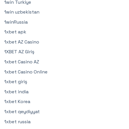
1win Turkiye
1win uzbekistan
1winRussia
1xbet apk
1xbet AZ Casino
1XBET AZ Giriş
1xbet Casino AZ
1xbet Casino Online
1xbet giriş
1xbet india
1xbet Korea
1xbet qeydiyyat
1xbet russia