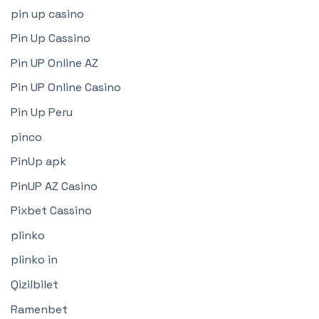
pin up casino
Pin Up Cassino
Pin UP Online AZ
Pin UP Online Casino
Pin Up Peru
pinco
PinUp apk
PinUP AZ Casino
Pixbet Cassino
plinko
plinko in
Qizilbilet
Ramenbet