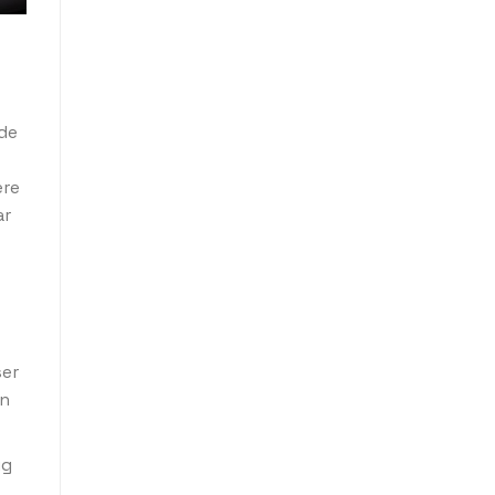
nde
ere
ar
ser
en
ig