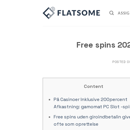
Skip
to
ASSIG
content
Free spins 202
POSTED 
Content
På Casinoer Inklusive 200percent
Afkastning: gamomat PC Slot -spi
Free spins uden giroindbetalin giv
ofte som oprettelse