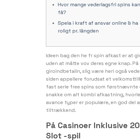
Hvor mange vederlagsfri spins kan
få?
Spela i kraft af ansvar online & ha
roligt pr. längden
Ideen bag den he fr spin afkast er at g
uden at måtte vov deres egne knap. På
giroindbetalin, slig være heri også vede
siden appellere forudsat et velkomstti
fast serie free spins som førstnævnte g
snakke om alt kombi afkastning, hvorl
avance typer er populære, en god del af
tiltrækkend.
På Casinoer Inklusive 
Slot -spil