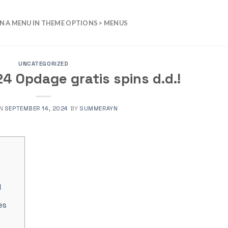
N A MENU IN THEME OPTIONS > MENUS
UNCATEGORIZED
4 Opdage gratis spins d.d.!
ON
SEPTEMBER 14, 2024
BY
SUMMERAYN
l
es