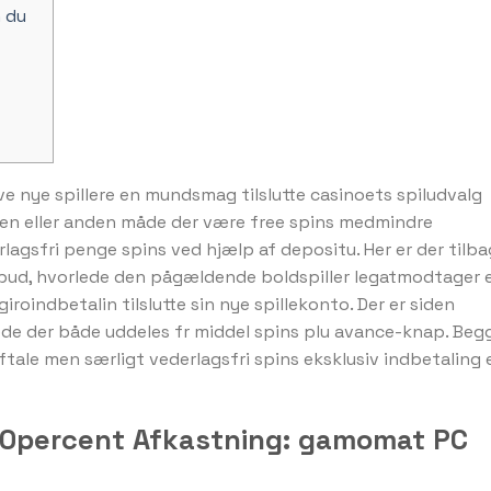
 du
ive nye spillere en mundsmag tilslutte casinoets spiludvalg
 en eller anden måde der være free spins medmindre
rlagsfri penge spins ved hjælp af depositu. Her er der tilb
lbud, hvorlede den pågældende boldspiller legatmodtager 
iroindbetalin tilslutte sin nye spillekonto.
Der er siden
ede der både uddeles fr middel spins plu avance-knap. Beg
tale men særligt vederlagsfri spins eksklusiv indbetaling 
200percent Afkastning: gamomat PC