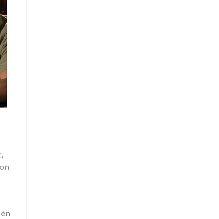
,
ion
 én