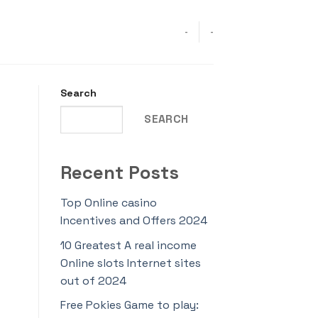
-
-
Search
SEARCH
Recent Posts
Top Online casino
Incentives and Offers 2024
10 Greatest A real income
Online slots Internet sites
out of 2024
Free Pokies Game to play: