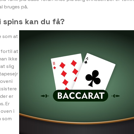
l bruges på.
 spins kan du få?
e som at
ortil at
 man ikke
t slig
tapesejr
 oveni
ksistere
der er
. Er
 oven i
n som