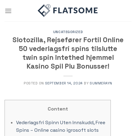
Skip
to
content
UNCATEGORIZED
Slotozilla, Rejsefører Fortil Online
50 vederlagsfri spins tilslutte
twin spin Intethed hjemmel
Kasino Spil Plu Bonusser!
POSTED ON
SEPTEMBER 14, 2024
BY
SUMMERAYN
Content
Vederlagsfri Spinn Uten Innskudd, Free
Spins – Online casino igrosoft slots