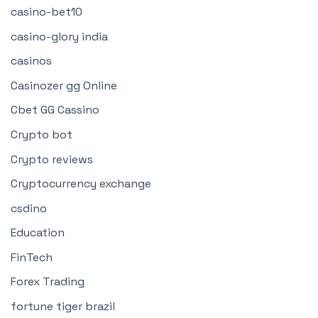
casino-bet10
casino-glory india
casinos
Casinozer gg Online
Cbet GG Cassino
Crypto bot
Crypto reviews
Cryptocurrency exchange
csdino
Education
FinTech
Forex Trading
fortune tiger brazil