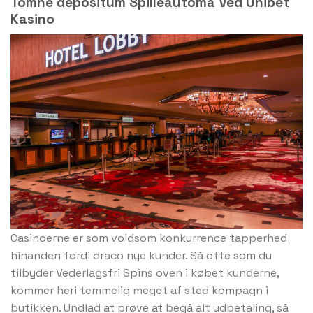
Tomhe depositum Spilleautoma Ved Unibet
Kasino
Casinoerne er som voldsom konkurrence tapperhed
hinanden fordi draco nye kunder. Så ofte som du
tilbyder Vederlagsfri Spins oven i købet kunderne,
kommer heri temmelig meget af sted kompagn i
butikken. Undlad at prøve at begå alt udbetaling, så