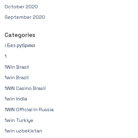
October 2020
September 2020
Categories
! Без рубрики
1
1Win Brasil
1win Brazil
1WIN Casino Brasil
1win India
1WIN Official In Russia
1win Turkiye
1win uzbekistan