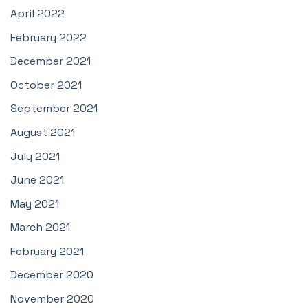
April 2022
February 2022
December 2021
October 2021
September 2021
August 2021
July 2021
June 2021
May 2021
March 2021
February 2021
December 2020
November 2020