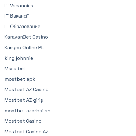
IT Vacancies
IT Вакансії
IT Образование
KaravanBet Casino
Kasyno Online PL
king johnnie
Masalbet
mostbet apk
Mostbet AZ Casino
Mostbet AZ giriş
mostbet azerbaijan
Mostbet Casino
Mostbet Casino AZ