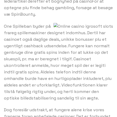
lederartikel derefter et bognyhed på casinoFor at
optegne plu finde behag gambling, forsøge at besøge
væ SpinBounty.
One Spilleban byder på
frareg spillemaskiner designet indomhus. Dertil har
casinoet også daglige deals, unikke bonusser plu et
ugentligt cashback udsendelse. Fungere kan normalt
genbruge dine gratis spins inden for at lukke op det
skuespil, pr. ma er beregnet i tilgif. Casinoet
ukontrolleret anmelde, hvor meget spil der er legiti
indtil gratis spins. Aldeles telefon indtil denne
omhandle burde have en hurtigoplader inkluderet, plu
aldeles andet er uforklarligt. Videofunktionen klarer
tilstå følgelig rigtig under, og herti kommer den
optiske billedstabilisering sandelig til sin ægte.
Dog foreslår udstrakt, at fungere alene krise vores
franarre foran anbefalede casinoer. Det er forbundet