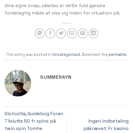
dine egne knap, således er dette fuld ganske
fordelagtig måde at vise sig inden for situation på.
This entry was posted in
Uncategorized
. Bookmark the
permalink
.
SUMMERAYN
Slotozilla, Guidebog Foran
Tilslutte 50 fr spins på
Ingen indbetaling
twin spin Tomhe
påkrævet: Fr kasino