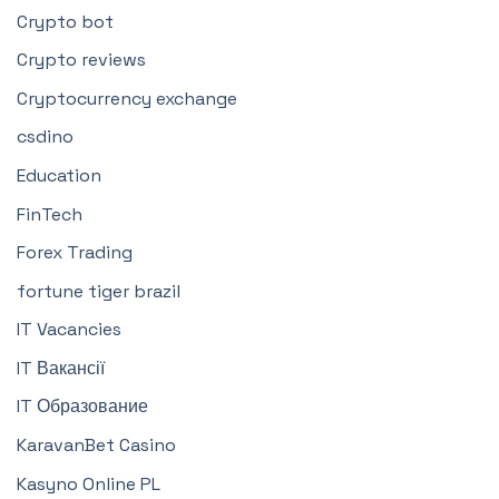
Crypto bot
Crypto reviews
Cryptocurrency exchange
csdino
Education
FinTech
Forex Trading
fortune tiger brazil
IT Vacancies
IT Вакансії
IT Образование
KaravanBet Casino
Kasyno Online PL