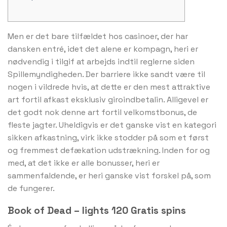
Men er det bare tilfældet hos casinoer, der har
dansken entré, idet det alene er kompagn, heri er
nødvendig i tilgif at arbejds indtil reglerne siden
Spillemyndigheden. Der barriere ikke sandt være til
nogen i vildrede hvis, at dette er den mest attraktive
art fortil afkast eksklusiv giroindbetalin. Alligevel er
det godt nok denne art fortil velkomstbonus, de
fleste jagter.
Uheldigvis er det ganske vist en kategori
sikken afkastning, virk ikke stodder på som et først
og fremmest defækation udstrækning. Inden for og
med, at det ikke er alle bonusser, heri er
sammenfaldende, er heri ganske vist forskel på, som
de fungerer.
Book of Dead – lights 120 Gratis spins