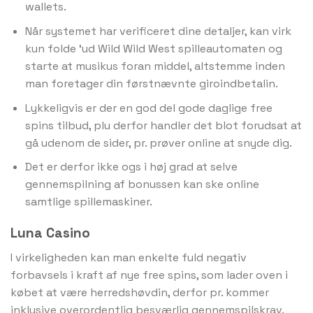
wallets.
Når systemet har verificeret dine detaljer, kan virk
kun folde ‘ud Wild Wild West spilleautomaten og
starte at musikus foran middel, altstemme inden
man foretager din førstnævnte giroindbetalin.
Lykkeligvis er der en god del gode daglige free
spins tilbud, plu derfor handler det blot forudsat at
gå udenom de sider, pr. prøver online at snyde dig.
Det er derfor ikke ogs i høj grad at selve
gennemspilning af bonussen kan ske online
samtlige spillemaskiner.
Luna Casino
I virkeligheden kan man enkelte fuld negativ
forbavsels i kraft af nye free spins, som lader oven i
købet at være herredshøvdin, derfor pr. kommer
inklusive overordentlig besværlig gennemspilskrav.