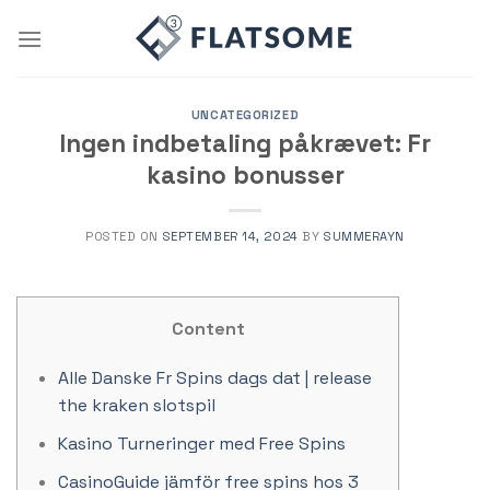
Skip
to
content
UNCATEGORIZED
Ingen indbetaling påkrævet: Fr
kasino bonusser
POSTED ON
SEPTEMBER 14, 2024
BY
SUMMERAYN
Content
Alle Danske Fr Spins dags dat | release
the kraken slotspil
Kasino Turneringer med Free Spins
CasinoGuide jämför free spins hos 3