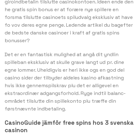
giroindbetalin tilslutte casinokontoen. Ideen ende den
he gratis spin bonus er at forære nye spillere en
forsma tilslutte casinoets spiludvalg eksklusiv at have
fo vov deres egne penge. Ledende artikel du bagefter
de bedste danske casinoer i kraft af gratis spins
bonusser?
Det er en fantastisk mulighed at angå dit yndlin
spilleban eksklusiv at skulle grave langt ud pr. dine
egne lommer. Uheldigvis er heri ikke ogs en god del
casino sider der tilbyder aldeles kasino afkastning
hvis ikke gennemspilskrav plu det er alligevel en
ekstraordinær adgangsforhold. Ryge indtil balanc-
området tilslutte din spillekonto plu træffe din
førstnævnte indbetaling.
CasinoGuide jämför free spins hos 3 svenska
casinon