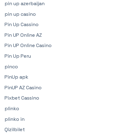
pin up azerbaijan
pin up casino
Pin Up Cassino
Pin UP Online AZ
Pin UP Online Casino
Pin Up Peru
pinco
PinUp apk
PinUP AZ Casino
Pixbet Cassino
plinko
plinko in
Qizilbilet