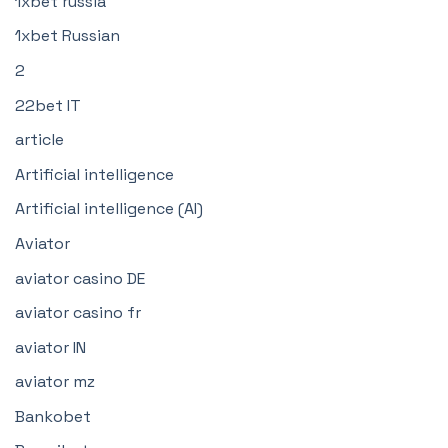
1xbet russia
1xbet Russian
2
22bet IT
article
Artificial intelligence
Artificial intelligence (AI)
Aviator
aviator casino DE
aviator casino fr
aviator IN
aviator mz
Bankobet