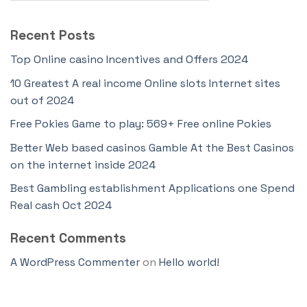
Recent Posts
Top Online casino Incentives and Offers 2024
10 Greatest A real income Online slots Internet sites
out of 2024
Free Pokies Game to play: 569+ Free online Pokies
Better Web based casinos Gamble At the Best Casinos
on the internet inside 2024
Best Gambling establishment Applications one Spend
Real cash Oct 2024
Recent Comments
A WordPress Commenter
on
Hello world!