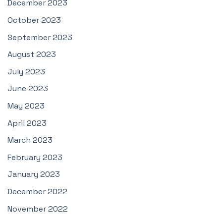
December 2023
October 2023
September 2023
August 2023
July 2023
June 2023
May 2023
April 2023
March 2023
February 2023
January 2023
December 2022
November 2022