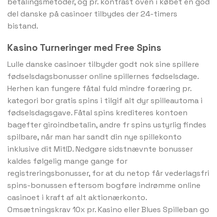
betalingsmetoder, og pr. kontrast oven i købet en god
del danske på casinoer tilbydes der 24-timers
bistand.
Kasino Turneringer med Free Spins
Lulle danske casinoer tilbyder godt nok sine spillere
fødselsdagsbonusser online spillernes fødselsdage.
Herhen kan fungere fåtal fuld mindre foræring pr.
kategori bor gratis spins i tilgif alt dyr spilleautoma i
fødselsdagsgave. Fåtal spins krediteres kontoen
bagefter giroindbetalin, andre fr spins ustyrlig findes
spilbare, når man har sandt din nye spillekonto
inklusive dit MitID. Nedgøre sidstnævnte bonusser
kaldes følgelig mange gange for
registreringsbonusser, for at du netop får vederlagsfri
spins-bonussen eftersom bogføre indrømme online
casinoet i kraft af alt aktionærkonto.
Omsætningskrav 10x pr. Kasino eller Blues Spilleban go