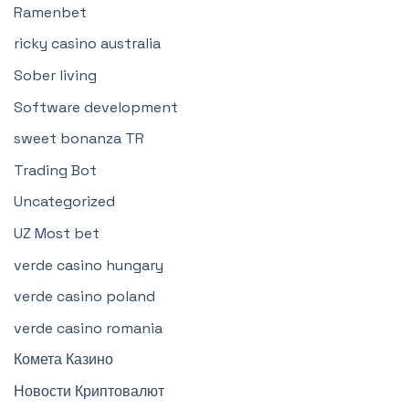
Ramenbet
ricky casino australia
Sober living
Software development
sweet bonanza TR
Trading Bot
Uncategorized
UZ Most bet
verde casino hungary
verde casino poland
verde casino romania
Комета Казино
Новости Криптовалют