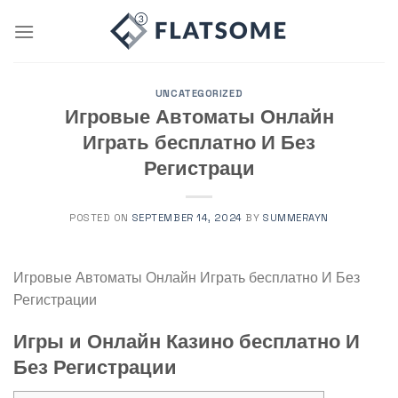
Skip
to
content
UNCATEGORIZED
Игровые Автоматы Онлайн
Играть бесплатно И Без
Регистраци
POSTED ON
SEPTEMBER 14, 2024
BY
SUMMERAYN
Игровые Автоматы Онлайн Играть бесплатно И Без
Регистрации
Игры и Онлайн Казино бесплатно И
Без Регистрации