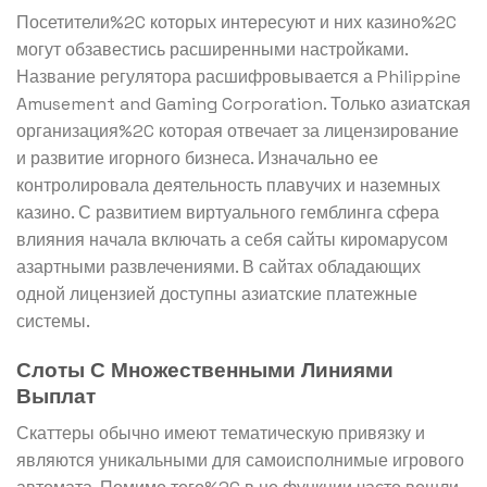
Посетители%2C которых интересуют и них казино%2C
могут обзавестись расширенными настройками.
Название регулятора расшифровывается а Philippine
Amusement and Gaming Corporation. Только азиатская
организация%2C которая отвечает за лицензирование
и развитие игорного бизнеса. Изначально ее
контролировала деятельность плавучих и наземных
казино. С развитием виртуального гемблинга сфера
влияния начала включать а себя сайты киромарусом
азартными развлечениями. В сайтах обладающих
одной лицензией доступны азиатские платежные
системы.
Слоты С Множественными Линиями
Выплат
Скаттеры обычно имеют тематическую привязку и
являются уникальными для самоисполнимые игрового