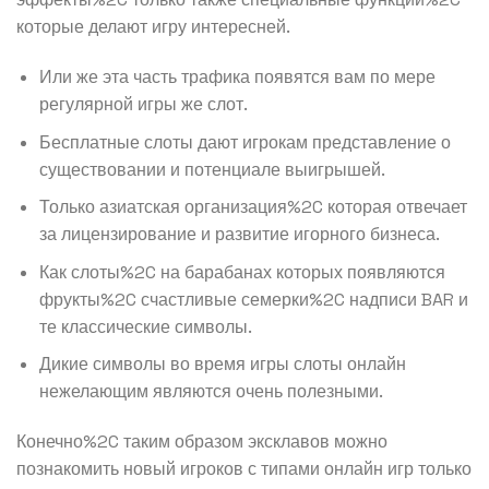
которые делают игру интересней.
Или же эта часть трафика появятся вам по мере
регулярной игры же слот.
Бесплатные слоты дают игрокам представление о
существовании и потенциале выигрышей.
Только азиатская организация%2C которая отвечает
за лицензирование и развитие игорного бизнеса.
Как слоты%2C на барабанах которых появляются
фрукты%2C счастливые семерки%2C надписи BAR и
те классические символы.
Дикие символы во время игры слоты онлайн
нежелающим являются очень полезными.
Конечно%2C таким образом эксклавов можно
познакомить новый игроков с типами онлайн игр только