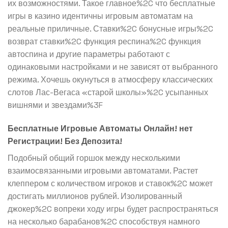
их возможностями. Такое главное%2C что бесплатные
игры в казино идентичны игровым автоматам на
реальные приличные. Ставки%2C бонусные игры%2C
возврат ставки%2C функция респина%2C функция
автоспина и другие параметры работают с
одинаковыми настройками и не зависят от выбранного
режима. Хочешь окунуться в атмосферу классических
слотов Лас-Вегаса «старой школы»%2C усыпанных
вишнями и звездами%3F
Бесплатные Игровые Автоматы Онлайн! нет
Регистрации! Без Депозита!
Подобный общий горшок между несколькими
взаимосвязанными игровыми автоматами. Растет
клеппером с количеством игроков и ставок%2C может
достигать миллионов рублей. Изолированный
джокер%2C вопреки ходу игры будет распространяться
на несколько барабанов%2C способствуя намного