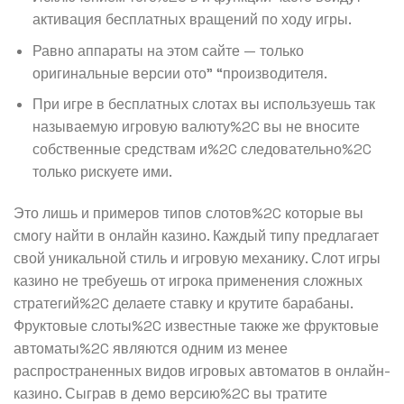
активация бесплатных вращений по ходу игры.
Равно аппараты на этом сайте — только
оригинальные версии ото” “производителя.
При игре в бесплатных слотах вы используешь так
называемую игровую валюту%2C вы не вносите
собственные средствам и%2C следовательно%2C
только рискуете ими.
Это лишь и примеров типов слотов%2C которые вы
смогу найти в онлайн казино. Каждый типу предлагает
свой уникальной стиль и игровую механику. Слот игры
казино не требуешь от игрока применения сложных
стратегий%2C делаете ставку и крутите барабаны.
Фруктовые слоты%2C известные также же фруктовые
автоматы%2C являются одним из менее
распространенных видов игровых автоматов в онлайн-
казино. Сыграв в демо версию%2C вы тратите