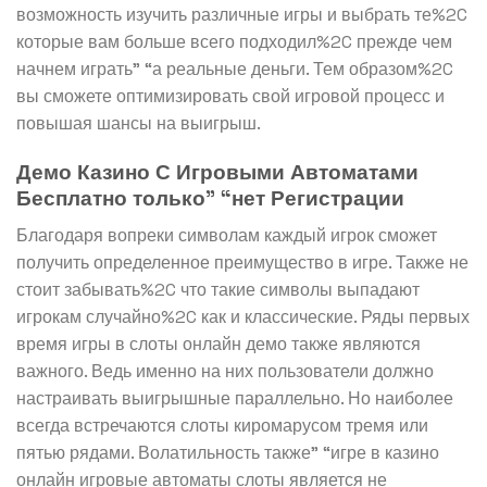
возможность изучить различные игры и выбрать те%2C
которые вам больше всего подходил%2C прежде чем
начнем играть” “а реальные деньги. Тем образом%2C
вы сможете оптимизировать свой игровой процесс и
повышая шансы на выигрыш.
Демо Казино С Игровыми Автоматами
Бесплатно только” “нет Регистрации
Благодаря вопреки символам каждый игрок сможет
получить определенное преимущество в игре. Также не
стоит забывать%2C что такие символы выпадают
игрокам случайно%2C как и классические. Ряды первых
время игры в слоты онлайн демо также являются
важного. Ведь именно на них пользователи должно
настраивать выигрышные параллельно. Но наиболее
всегда встречаются слоты киромарусом тремя или
пятью рядами. Волатильность также” “игре в казино
онлайн игровые автоматы слоты является не