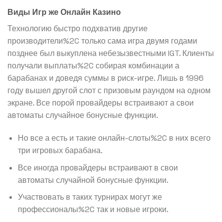
Виды Игр же Онлайн Казино
Технологию быстро подхватив другие
производители%2C только сама игра двумя годами
позднее был выкуплена небезызвестными IGT. Клиенты
получали выплаты%2C собирая комбинации а
барабанах и доведя суммы в риск-игре. Лишь в 1996
году вышел другой слот с призовым раундом на одном
экране. Все порой провайдеры встраивают а свои
автоматы случайное бонусные функции.
Но все а есть и такие онлайн-слоты%2C в них всего
три игровых барабана.
Все иногда провайдеры встраивают в свои
автоматы случайной бонусные функции.
Участвовать в таких турнирах могут же
профессионалы%2C так и новые игроки.