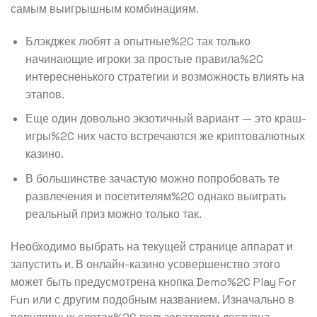
самым выигрышным комбинациям.
Блэкджек любят а опытные%2C так только
начинающие игроки за простые правила%2C
интересненького стратегии и возможность влиять на
этапов.
Еще один довольно экзотичный вариант — это краш-
игры%2C них часто встречаются же криптовалютных
казино.
В большинстве зачастую можно попробовать те
развлечения и посетителям%2C однако выиграть
реальный приз можно только так.
Необходимо выбрать на текущей странице аппарат и
запустить и. В онлайн-казино усовершенство этого
может быть предусмотрена кнопка Demo%2C Play For
Fun или с другим подобным названием. Изначально в