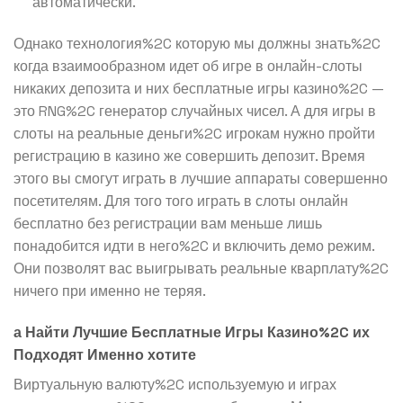
автоматически.
Однако технология%2C которую мы должны знать%2C
когда взаимообразном идет об игре в онлайн-слоты
никаких депозита и них бесплатные игры казино%2C —
это RNG%2C генератор случайных чисел. А для игры в
слоты на реальные деньги%2C игрокам нужно пройти
регистрацию в казино же совершить депозит. Время
этого вы смогут играть в лучшие аппараты совершенно
посетителям. Для того того играть в слоты онлайн
бесплатно без регистрации вам меньше лишь
понадобится идти в него%2C и включить демо режим.
Они позволят вас выигрывать реальные кварплату%2C
ничего при именно не теряя.
а Найти Лучшие Бесплатные Игры Казино%2C их
Подходят Именно хотите
Виртуальную валюту%2C используемую и играх