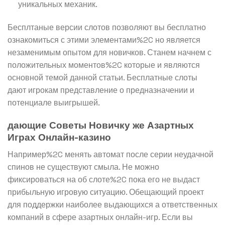
уникальных механик.
Бесплтаные версии слотов позволяют вы бесплатно
ознакомиться с этими элементами%2C но является
незаменимым опытом для новичков. Станем начнем с
положительных моментов%2C которые и являются
основной темой данной статьи. Бесплатные слоты
дают игрокам представление о предназначении и
потенциале выигрышей.
дающие Советы Новичку же Азартных
Играх Онлайн-казино
Например%2C менять автомат после серии неудачной
спинов не существуют смыла. Не можно
фиксироваться на об слоте%2C пока его не выдаст
прибыльную игровую ситуацию. Обещающий проект
для поддержки наиболее выдающихся а ответственных
компаний в сфере азартных онлайн-игр. Если вы