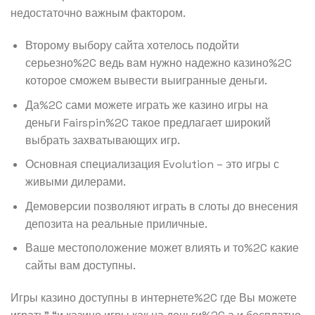
недостаточно важным фактором.
Второму выбору сайта хотелось подойти
серьезно%2C ведь вам нужно надежно казино%2C
которое сможем вывести выигранные деньги.
Да%2C сами можете играть же казино игры на
деньги Fairspin%2C такое предлагает широкий
выбрать захватывающих игр.
Основная специализация Evolution – это игры с
живыми дилерами.
Демоверсии позволяют играть в слоты до внесения
депозита на реальные приличные.
Ваше местоположение может влиять и то%2C какие
сайты вам доступны.
Игры казино доступны в интернете%2C где Вы можете