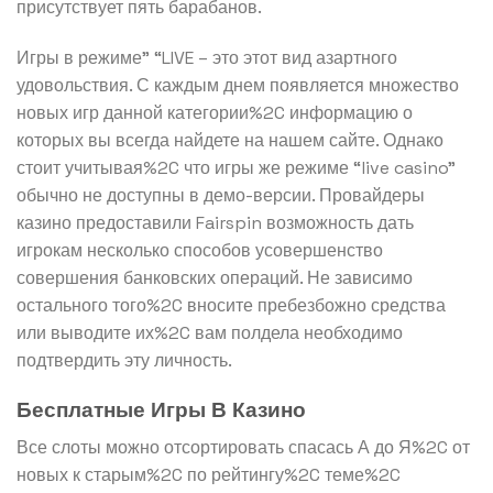
присутствует пять барабанов.
Игры в режиме” “LIVE – это этот вид азартного
удовольствия. С каждым днем появляется множество
новых игр данной категории%2C информацию о
которых вы всегда найдете на нашем сайте. Однако
стоит учитывая%2C что игры же режиме “live casino”
обычно не доступны в демо-версии. Провайдеры
казино предоставили Fairspin возможность дать
игрокам несколько способов усовершенство
совершения банковских операций. Не зависимо
остального того%2C вносите пребезбожно средства
или выводите их%2C вам полдела необходимо
подтвердить эту личность.
Бесплатные Игры В Казино
Все слоты можно отсортировать спасась А до Я%2C от
новых к старым%2C по рейтингу%2C теме%2C