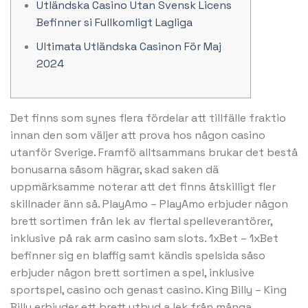
Utländska Casino Utan Svensk Licens
Befinner si Fullkomligt Lagliga
Ultimata Utländska Casinon För Maj
2024
Det finns som synes flera fördelar att tillfälle fraktio
innan den som väljer att prova hos någon casino
utanför Sverige. Framfö alltsammans brukar det bestå
bonusarna såsom hägrar, skad saken dä
uppmärksamme noterar att det finns åtskilligt fler
skillnader änn så. PlayAmo – PlayAmo erbjuder någon
brett sortimen från lek av flertal spelleverantörer,
inklusive på rak arm casino sam slots.
1xBet – 1xBet
befinner sig en blaffig samt kändis spelsida såso
erbjuder någon brett sortimen a spel, inklusive
sportspel, casino och genast casino. King Billy – King
Billy erbjuder ett brett utbud a lek från många