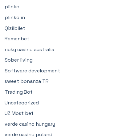
plinko
plinko in
Qizilbilet
Ramenbet
ricky casino australia
Sober living
Software development
sweet bonanza TR
Trading Bot
Uncategorized
UZ Most bet
verde casino hungary
verde casino poland