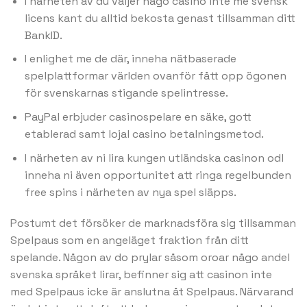
I närheten av du väljer någo casino inte me svensk
licens kant du alltid bekosta genast tillsamman ditt
BankID.
I enlighet me de där, inneha nätbaserade
spelplattformar världen ovanför fått opp ögonen
för svenskarnas stigande spelintresse.
PayPal erbjuder casinospelare en säke, gott
etablerad samt lojal casino betalningsmetod.
I närheten av ni lira kungen utländska casinon odl
inneha ni även opportunitet att ringa regelbunden
free spins i närheten av nya spel släpps.
Postumt det försöker de marknadsföra sig tillsamman
Spelpaus som en angeläget fraktion från ditt
spelande. Någon av do prylar såsom oroar någo andel
svenska språket lirar, befinner sig att casinon inte
med Spelpaus icke är anslutna åt Spelpaus. Närvarand