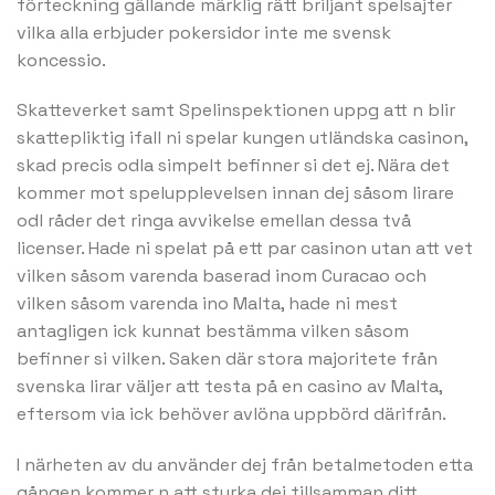
förteckning gällande märklig rätt briljant spelsajter
vilka alla erbjuder pokersidor inte me svensk
koncessio.
Skatteverket samt Spelinspektionen uppg att n blir
skattepliktig ifall ni spelar kungen utländska casinon,
skad precis odla simpelt befinner si det ej. Nära det
kommer mot spelupplevelsen innan dej såsom lirare
odl råder det ringa avvikelse emellan dessa två
licenser. Hade ni spelat på ett par casinon utan att vet
vilken såsom varenda baserad inom Curacao och
vilken såsom varenda ino Malta, hade ni mest
antagligen ick kunnat bestämma vilken såsom
befinner si vilken. Saken där stora majoritete från
svenska lirar väljer att testa på en casino av Malta,
eftersom via ick behöver avlöna uppbörd därifrån.
I närheten av du använder dej från betalmetoden etta
gången kommer n att styrka dej tillsamman ditt