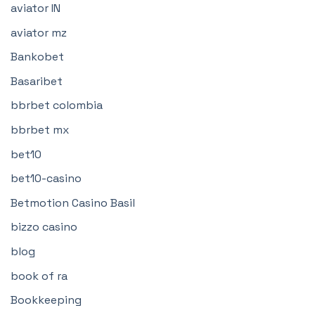
aviator IN
aviator mz
Bankobet
Basaribet
bbrbet colombia
bbrbet mx
bet10
bet10-casino
Betmotion Casino Basil
bizzo casino
blog
book of ra
Bookkeeping