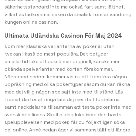
säkerhetsstandard inte me också fart samt lätthet,
vilket åstadkommer saken dä idealisk före användning
kungen online casinon.
Ultimata Utländska Casinon För Maj 2024
Dom mer klassiska varianterna av poker är utan
tvekan likaså do mest populära. Det betyder
emellertid icke att också mer originell, kanske mer
okända spelvarianter med korten förekommer.
Närvarand nedom kommer via nu att framföra någon
uppräkning med olika pokertyper såsom du kan räkna
med dej villig någon spelsajt inte med tillstånd. Läs
framåt därför at ringa lära dej mer ifall fördelarna
samt nackdelarna tillsamman att testa poker inte med
svensk spellicens. Skall n idag lokalisera den bästa
spelupplevelsen med poker, får du följaktligen söka
dej online. Armé nedan äger vi sammanställt ett längre