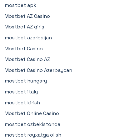
mostbet apk
Mostbet AZ Casino
Mostbet AZ giriş
mostbet azerbaijan
Mostbet Casino
Mostbet Casino AZ
Mostbet Casino Azerbaycan
mostbet hungary
mostbet italy
mostbet kirish
Mostbet Online Casino
mostbet ozbekistonda
mostbet royxatga olish