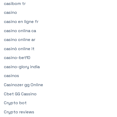
casibom tr
casino
casino en ligne fr
casino onlina ca
casino online ar
casinò online it
casino-bet10
casino-glory india
casinos
Casinozer gg Online
Cbet GG Cassino
Crypto bot
Crypto reviews