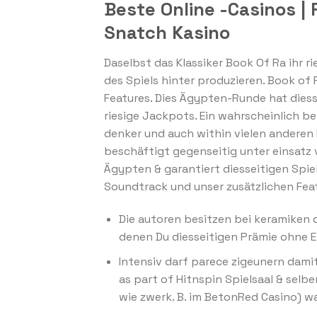
Beste Online -Casinos | 
Snatch Kasino
Daselbst das Klassiker Book Of Ra ihr r
des Spiels hinter produzieren. Book of 
Features. Dies Ägypten-Runde hat dies
riesige Jackpots. Ein wahrscheinlich b
denker und auch within vielen anderen 
beschäftigt gegenseitig unter einsatz
Ägypten & garantiert diesseitigen Spie
Soundtrack und unser zusätzlichen Fea
Die autoren besitzen bei keramiken d
denen Du diesseitigen Prämie ohne 
Intensiv darf parece zigeunern damit 
as part of Hitnspin Spielsaal & selb
wie zwerk. B. im BetonRed Casino) wa