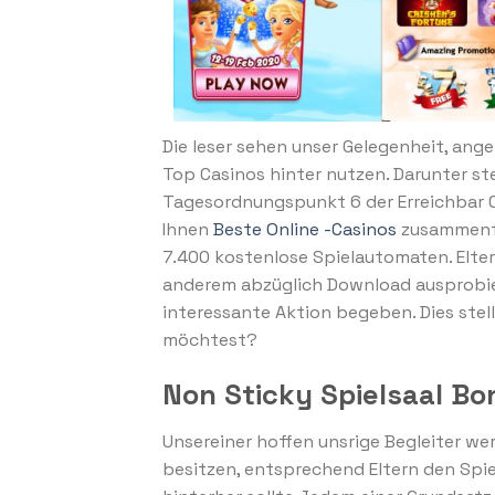
Die leser sehen unser Gelegenheit, an
Top Casinos hinter nutzen. Darunter st
Tagesordnungspunkt 6 der Erreichbar Ca
Ihnen
Beste Online -Casinos
zusammenfas
7.400 kostenlose Spielautomaten. Elter
anderem abzüglich Download ausprobiere
interessante Aktion begeben. Dies stel
möchtest?
Non Sticky Spielsaal Bo
Unsereiner hoffen unsrige Begleiter w
besitzen, entsprechend Eltern den Spi