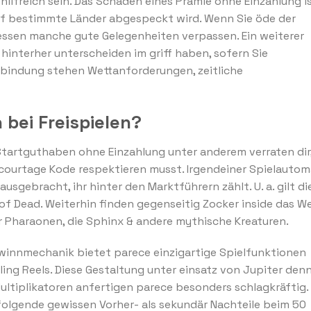
hilfreich sein. Das Schaden eines Prämie ohne Einzahlung is
auf bestimmte Länder abgespeckt wird. Wenn Sie öde der
ssen manche gute Gelegenheiten verpassen. Ein weiterer
h hinterher unterscheiden im griff haben, sofern Sie
rbindung stehen Wettanforderungen, zeitliche
 bei Freispielen?
 Startguthaben ohne Einzahlung unter anderem verraten dir
courtage Kode respektieren musst. Irgendeiner Spielautom
usgebracht, ihr hinter den Marktführern zählt. U. a. gilt di
of Dead. Weiterhin finden gegenseitig Zocker inside das We
r Pharaonen, die Sphinx & andere mythische Kreaturen.
winnmechanik bietet parece einzigartige Spielfunktionen
ing Reels. Diese Gestaltung unter einsatz von Jupiter den
Multiplikatoren anfertigen parece besonders schlagkräftig.
folgende gewissen Vorher- als sekundär Nachteile beim 50