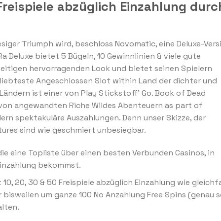
Freispiele abzüglich Einzahlung durc
iesiger Triumph wird, beschloss Novomatic, eine Deluxe-Vers
Ra Deluxe bietet 5 Bügeln, 10 Gewinnlinien & viele gute
seitigen hervorragenden Look und bietet seinen Spielern
eliebteste Angeschlossen Slot within Land der dichter und
Ländern ist einer von Play Stickstoff’ Go. Book of Dead
 von angewandten Riche Wildes Abenteuern as part of
lern spektakuläre Auszahlungen. Denn unser Skizze, der
tures sind wie geschmiert unbesiegbar.
ie eine Topliste über einen besten Verbunden Casinos, in
Einzahlung bekommst.
10, 20, 30 & 50 Freispiele abzüglich Einzahlung wie gleichfa
er bisweilen um ganze 100 No Anzahlung Free Spins (genau 
lten.