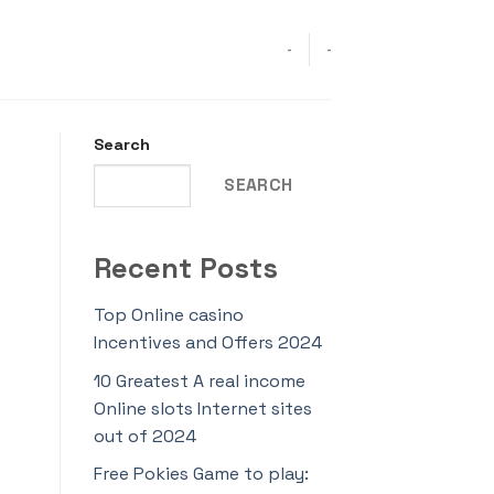
-
-
Search
SEARCH
Recent Posts
Top Online casino
Incentives and Offers 2024
10 Greatest A real income
Online slots Internet sites
out of 2024
Free Pokies Game to play: