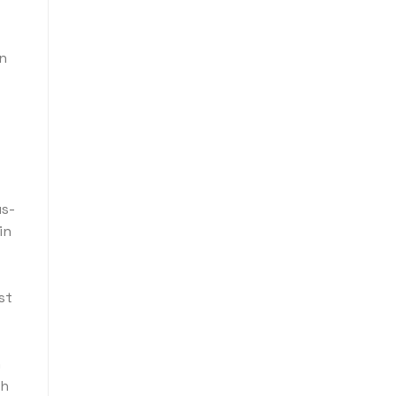
in
us-
in
st
h
ch