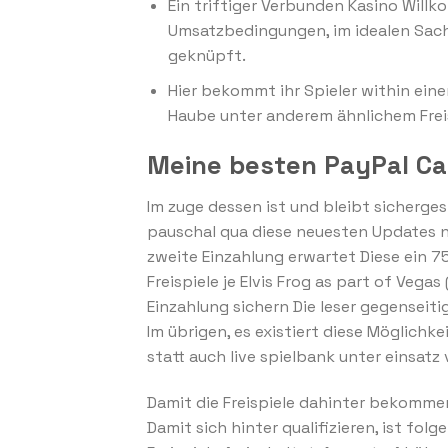
Ein triftiger Verbunden Kasino Will
Umsatzbedingungen, im idealen Sach
geknüpft.
Hier bekommt ihr Spieler within eine
Haube unter anderem ähnlichem Freis
Meine besten PayPal Cas
Im zuge dessen ist und bleibt sicherges
pauschal qua diese neuesten Updates n
zweite Einzahlung erwartet Diese ein 
Freispiele je Elvis Frog as part of Vega
Einzahlung sichern Die leser gegenseit
Im übrigen, es existiert diese Möglichk
statt auch live spielbank unter einsatz 
Damit die Freispiele dahinter bekommen
Damit sich hinter qualifizieren, ist fo