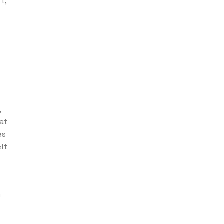
t,
,
at
es
lt
n