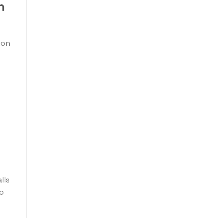
h
ion
lls
so