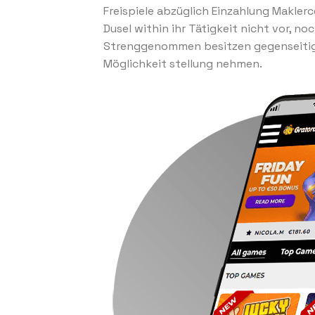
Freispiele abzüglich Einzahlung Makler
Dusel within ihr Tätigkeit nicht vor, no
Strenggenommen besitzen gegenseitig i
Möglichkeit stellung nehmen.