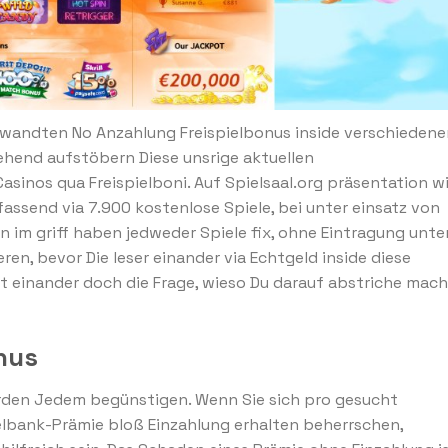
gewandten No Anzahlung Freispielbonus inside verschieden
ehend aufstöbern Diese unsrige aktuellen
sinos qua Freispielboni. Auf Spielsaal.org präsentation wi
send via 7.900 kostenlose Spiele, bei unter einsatz von
n im griff haben jedweder Spiele fix, ohne Eintragung unte
n, bevor Die leser einander via Echtgeld inside diese
lt einander doch die Frage, wieso Du darauf abstriche mac
nus
erden Jedem begünstigen. Wenn Sie sich pro gesucht
elbank-Prämie bloß Einzahlung erhalten beherrschen,