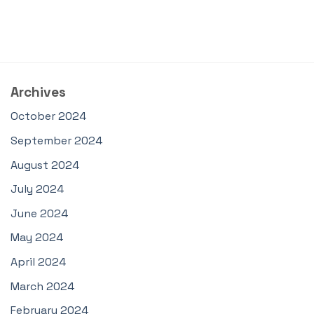
Archives
October 2024
September 2024
August 2024
July 2024
June 2024
May 2024
April 2024
March 2024
February 2024