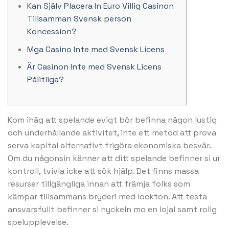
Kan Själv Placera In Euro Villig Casinon
Tillsamman Svensk person
Koncession?
Mga Casino Inte med Svensk Licens
Är Casinon Inte med Svensk Licens
Pålitliga?
Kom ihåg att spelande evigt bör befinna någon lustig
och underhållande aktivitet, inte ett metod att prova
serva kapital alternativt frigöra ekonomiska besvär.
Om du någonsin känner att ditt spelande befinner si ur
kontroll, tvivla icke att sök hjälp. Det finns massa
resurser tillgängliga innan att främja folks som
kämpar tillsammans bryderi med lockton.
Att testa
ansvarsfullt befinner si nyckeln mo en lojal samt rolig
spelupplevelse.