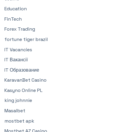
Education
FinTech
Forex Trading
fortune tiger brazil
IT Vacancies
IT Вакансії
IT Образование
KaravanBet Casino
Kasyno Online PL
king johnnie
Masalbet
mostbet apk
Mostbet AZ Casino