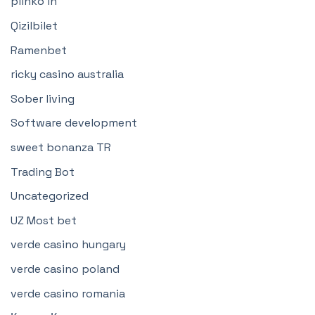
plinko in
Qizilbilet
Ramenbet
ricky casino australia
Sober living
Software development
sweet bonanza TR
Trading Bot
Uncategorized
UZ Most bet
verde casino hungary
verde casino poland
verde casino romania