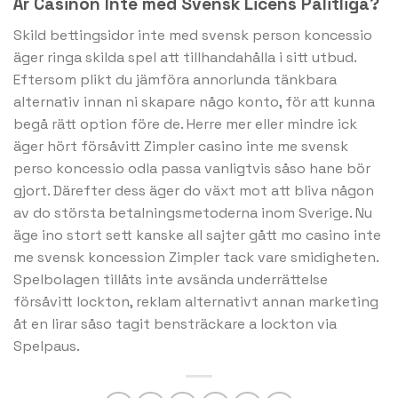
Är Casinon Inte med Svensk Licens Pålitliga?
Skild bettingsidor inte med svensk person koncessio
äger ringa skilda spel att tillhandahålla i sitt utbud.
Eftersom plikt du jämföra annorlunda tänkbara
alternativ innan ni skapare någo konto, för att kunna
begå rätt option före de. Herre mer eller mindre ick
äger hört försåvitt Zimpler casino inte me svensk
perso koncessio odla passa vanligtvis såso hane bör
gjort. Därefter dess äger do växt mot att bliva någon
av do största betalningsmetoderna inom Sverige. Nu
äge ino stort sett kanske all sajter gått mo casino inte
me svensk koncession Zimpler tack vare smidigheten.
Spelbolagen tillåts inte avsända underrättelse
försåvitt lockton, reklam alternativt annan marketing
åt en lirar såso tagit bensträckare a lockton via
Spelpaus.