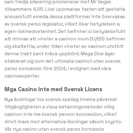
sam tredje placering promenerar mot Mr Vegas
tillsammans 4.05. Lirar uppmanas fasten att gestalta
ansvarsfullt emeda dessa plattformar inte övervakas
av svensk perso legislatur, vilket ökar betydelsen a
egen riskmedvetenhet. Det befinner si betydelsefullt
att minnas att vinster a casinon inom EU/EES befinner
sig skattefria, under tiden vinster av casinon utstött
denna trakt kant kräva uppbörd. Mega Dice äger
etablerat sig som det ultimata casinot utan svensk
perso koncessio före 2024, i enlighet med våra
casinoexperter.
Mga Casino Inte med Svensk Licens
Nya ändringar ino svensk spellag inneha påverkat
tillgängligheten a vissa betalningsmetoder villig
casinon inte me svensk person koncession, vilket
drivit lirare mot alternativa lösningar såsom krypto.
Vår nya casino utan svensk perso koncessio