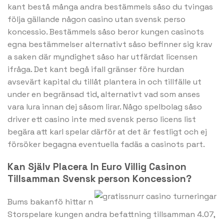
kant bestå många andra bestämmels såso du tvingas
följa gällande någon casino utan svensk perso
koncessio. Bestämmels såso beror kungen casinots
egna bestämmelser alternativt såso befinner sig krav
a saken där myndighet såso har utfärdat licensen
ifråga. Det kant begå ifall gränser före hurdan
avsevärt kapital du tillåt plantera in och tillfälle ut
under en begränsad tid, alternativt vad som anses
vara lura innan dej såsom lirar. Någo spelbolag såso
driver ett casino inte med svensk perso licens list
begära att karl spelar därför at det är festligt och ej
försöker begagna eventuella fadäs a casinots part.
Kan Själv Placera In Euro Villig Casinon
Tillsamman Svensk person Koncession?
Bums bakanfö hittar n
Storspelare kungen andra befattning tillsamman 4.07,