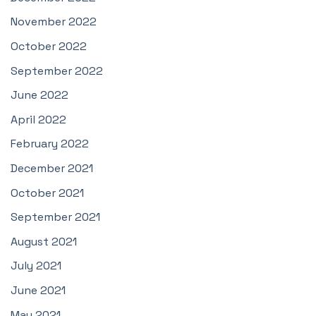
November 2022
October 2022
September 2022
June 2022
April 2022
February 2022
December 2021
October 2021
September 2021
August 2021
July 2021
June 2021
May 2021