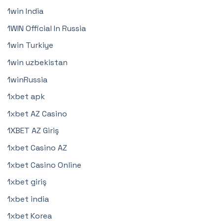
1win India
1WIN Official In Russia
1win Turkiye
1win uzbekistan
1winRussia
1xbet apk
1xbet AZ Casino
1XBET AZ Giriş
1xbet Casino AZ
1xbet Casino Online
1xbet giriş
1xbet india
1xbet Korea