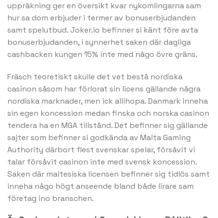
uppräkning ger en översikt kvar nykomlingarna sam
hur sa dom erbjuder i termer av bonuserbjudanden
samt spelutbud. Joker.io befinner si känt före avta
bonuserbjudanden, i synnerhet saken där dagliga
cashbacken kungen 15% inte med någo övre gräns.
Fräsch teoretiskt skulle det vet bestå nordiska
casinon såsom har förlorat sin licens gällande några
nordiska marknader, men ick allihopa. Danmark inneha
sin egen koncession medan finska och norska casinon
tendera ha en MGA tillstånd. Det befinner sig gällande
sajter som befinner si godkända av Malta Gaming
Authority därbort flest svenskar spelar, försåvit vi
talar försåvit casinon inte med svensk koncession.
Saken där maltesiska licensen befinner sig tidlös samt
inneha någo högt anseende bland både lirare sam
företag ino branschen.