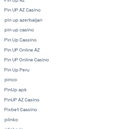
Pin Up AZ
Pin UP AZ Casino
pin up azerbaijan
pin up casino
Pin Up Cassino
Pin UP Online AZ
Pin UP Online Casino
Pin Up Peru
pinco
PinUp apk
PinUP AZ Casino
Pixbet Cassino
plinko