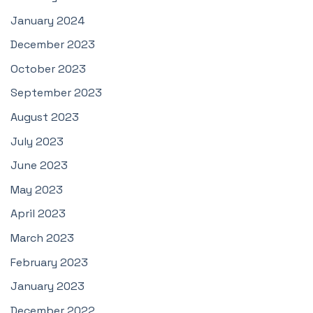
January 2024
December 2023
October 2023
September 2023
August 2023
July 2023
June 2023
May 2023
April 2023
March 2023
February 2023
January 2023
December 2022