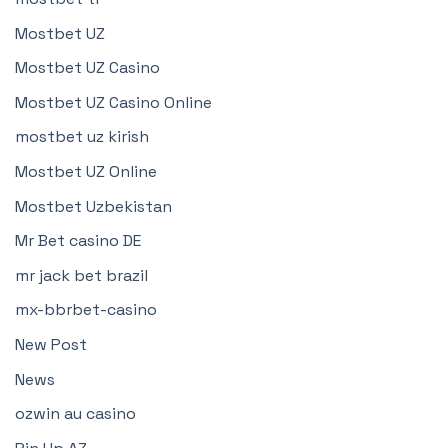
Mostbet UZ
Mostbet UZ Casino
Mostbet UZ Casino Online
mostbet uz kirish
Mostbet UZ Online
Mostbet Uzbekistan
Mr Bet casino DE
mr jack bet brazil
mx-bbrbet-casino
New Post
News
ozwin au casino