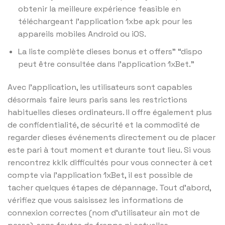
obtenir la meilleure expérience feasible en
téléchargeant l’application 1xbe apk pour les
appareils mobiles Android ou iOS.
La liste complète dieses bonus et offers” “dispo
peut être consultée dans l’application 1xBet.”
Avec l’application, les utilisateurs sont capables
désormais faire leurs paris sans les restrictions
habituelles dieses ordinateurs. Il offre également plus
de confidentialité, de sécurité et la commodité de
regarder dieses événements directement ou de placer
este pari à tout moment et durante tout lieu. Si vous
rencontrez kklk difficultés pour vous connecter à cet
compte via l’application 1xBet, il est possible de
tacher quelques étapes de dépannage. Tout d’abord,
vérifiez que vous saisissez les informations de
connexion correctes (nom d’utilisateur ain mot de