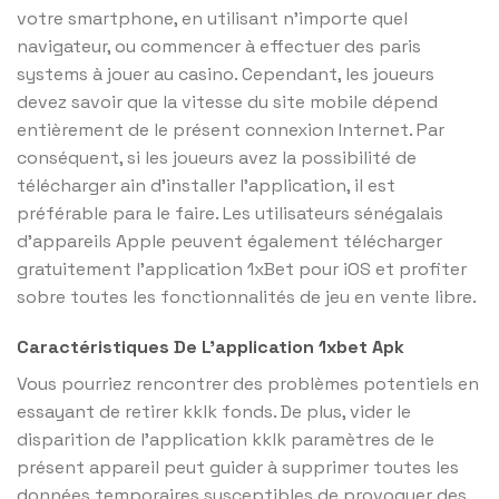
votre smartphone, en utilisant n’importe quel
navigateur, ou commencer à effectuer des paris
systems à jouer au casino. Cependant, les joueurs
devez savoir que la vitesse du site mobile dépend
entièrement de le présent connexion Internet. Par
conséquent, si les joueurs avez la possibilité de
télécharger ain d’installer l’application, il est
préférable para le faire. Les utilisateurs sénégalais
d’appareils Apple peuvent également télécharger
gratuitement l’application 1xBet pour iOS et profiter
sobre toutes les fonctionnalités de jeu en vente libre.
Caractéristiques De L’application 1xbet Apk
Vous pourriez rencontrer des problèmes potentiels en
essayant de retirer kklk fonds. De plus, vider le
disparition de l’application kklk paramètres de le
présent appareil peut guider à supprimer toutes les
données temporaires susceptibles de provoquer des