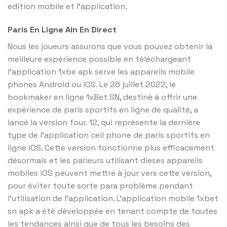
edition mobile et l’application.
Paris En Ligne Ain En Direct
Nous les joueurs assurons que vous pouvez obtenir la
meilleure expérience possible en téléchargeant
l’application 1xbe apk serve les appareils mobile
phones Android ou iOS. Le 28 juillet 2022, le
bookmaker en ligne 1xBet SN, destiné à offrir une
expérience de paris sportifs en ligne de qualité, a
lancé la version four. 12, qui représente la dernière
type de l’application cell phone de paris sportifs en
ligne iOS. Cette version fonctionne plus efficacement
désormais et les parieurs utilisant dieses appareils
mobiles iOS peuvent mettre à jour vers cette version,
pour éviter toute sorte para problème pendant
l’utilisation de l’application. L’application mobile 1xbet
sn apk a été développée en tenant compte de toutes
les tendances ainsi que de tous les besoins des