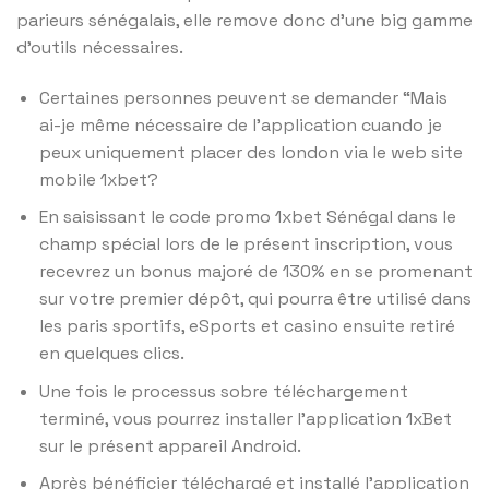
parieurs sénégalais, elle remove donc d’une big gamme
d’outils nécessaires.
Certaines personnes peuvent se demander “Mais
ai-je même nécessaire de l’application cuando je
peux uniquement placer des london via le web site
mobile 1xbet?
En saisissant le code promo 1xbet Sénégal dans le
champ spécial lors de le présent inscription, vous
recevrez un bonus majoré de 130% en se promenant
sur votre premier dépôt, qui pourra être utilisé dans
les paris sportifs, eSports et casino ensuite retiré
en quelques clics.
Une fois le processus sobre téléchargement
terminé, vous pourrez installer l’application 1xBet
sur le présent appareil Android.
Après bénéficier téléchargé et installé l’application