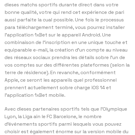
dieses matchs sportifs durante direct dans votre
bonne qualité, votre qui rend cet expérience de pari
aussi parfaite la cual possible. Une fois le processus
para téléchargement terminé, vous pourrez installer
l’application 1xBet sur le appareil Android. Une
combinaison de l’inscription en une unique touche et
equiparable e-mail, la création d’un compte au niveau
des réseaux sociaux prendra les détails sobre l’un de
vos comptes sur des différentes plateformes (selon la
terre de résidence). En revanche, conformément
Apple, ce seront les appareils quel professionnel
prennent actuellement sobre charge iOS 14 et
l’application 1xBet mobile.
Avec dieses partenaires sportifs tels que l’Olympique
Lyon, la Liga ain le FC Barcelone, le nombre
d’événements sportifs parmi lesquels vous pouvez
choisir est également énorme sur la version mobile du