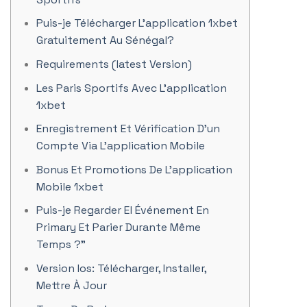
Puis-je Télécharger L’application 1xbet
Gratuitement Au Sénégal?
Requirements (latest Version)
Les Paris Sportifs Avec L’application
1xbet
Enregistrement Et Vérification D’un
Compte Via L’application Mobile
Bonus Et Promotions De L’application
Mobile 1xbet
Puis-je Regarder El Événement En
Primary Et Parier Durante Même
Temps ?”
Version Ios: Télécharger, Installer,
Mettre À Jour