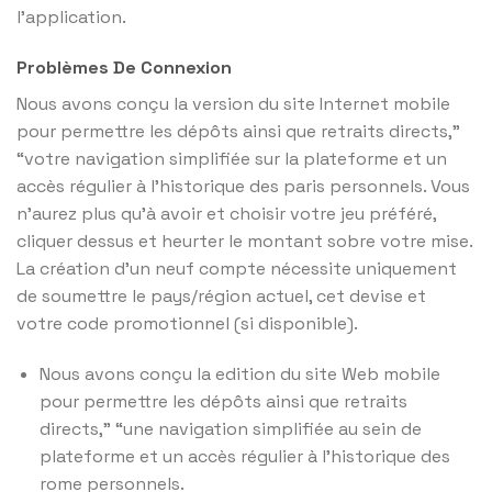
l’application.
Problèmes De Connexion
Nous avons conçu la version du site Internet mobile
pour permettre les dépôts ainsi que retraits directs,”
“votre navigation simplifiée sur la plateforme et un
accès régulier à l’historique des paris personnels. Vous
n’aurez plus qu’à avoir et choisir votre jeu préféré,
cliquer dessus et heurter le montant sobre votre mise.
La création d’un neuf compte nécessite uniquement
de soumettre le pays/région actuel, cet devise et
votre code promotionnel (si disponible).
Nous avons conçu la edition du site Web mobile
pour permettre les dépôts ainsi que retraits
directs,” “une navigation simplifiée au sein de
plateforme et un accès régulier à l’historique des
rome personnels.