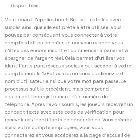
disponibles.
Maintenant, l’application 1xBet est installée avec
succès ainsi que elle est prête à être utilisée. Vous
pouvez par conséquent vous connecter à votre
compte staff ou en créer un nouveau cuando vous
n’êtes pas encore inscrit et commencer à parier et à
épargner de l’argent réel. Cela permet d’utiliser vos
identifiants para réseaux sociaux put accéder à votre
compte mobile 1xBet au cas où vous oublieriez cet
nom d’utilisateur ainsi que votre mot para passe. Le
processus suit le précédent, mais comprend
également l’enregistrement d’un numéro de
téléphone. Après l’avoir soumis, les joueurs recevrez un
concept texte avec este code de vérification pour
recevoir ces identifiants de dépendance. Vous créerez
aussi votre compte employees, vous vous
connecterez et vous accéderez à la page d’accueil de