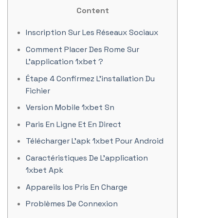
Content
Inscription Sur Les Réseaux Sociaux
Comment Placer Des Rome Sur
L’application 1xbet ?
Étape 4 Confirmez L’installation Du
Fichier
Version Mobile 1xbet Sn
Paris En Ligne Et En Direct
Télécharger L’apk 1xbet Pour Android
Caractéristiques De L’application
1xbet Apk
Appareils Ios Pris En Charge
Problèmes De Connexion