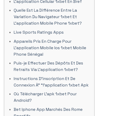
L’application Cellular 1xbet En Bref
Quelle Est La Différence Entre La
Variation Du Navigateur 1xbet Et
L’application Mobile Phone 1xbet?
Live Sports Ratings Apps
Appareils Pris En Charge Pour
L’application Mobile Ios 1xbet Mobile
Phone Sénégal
Puis-je Effectuer Des Dépôts Et Des
Retraits Via L’application 1xbet?
Instructions D’inscription Et De
Connexion À” “l’application 1xbet Apk
Où Télécharger L’apk 1xbet Pour
Android?
Bet Iphone App Marchés Des Rome
Sportifs