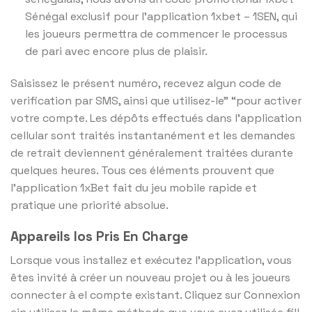
Sénégal exclusif pour l’application 1xbet – 1SEN, qui
les joueurs permettra de commencer le processus
de pari avec encore plus de plaisir.
Saisissez le présent numéro, recevez algun code de
verification par SMS, ainsi que utilisez-le” “pour activer
votre compte. Les dépôts effectués dans l’application
cellular sont traités instantanément et les demandes
de retrait deviennent généralement traitées durante
quelques heures. Tous ces éléments prouvent que
l’application 1xBet fait du jeu mobile rapide et
pratique une priorité absolue.
Appareils Ios Pris En Charge
Lorsque vous installez et exécutez l’application, vous
êtes invité à créer un nouveau projet ou à les joueurs
connecter à el compte existant. Cliquez sur Connexion