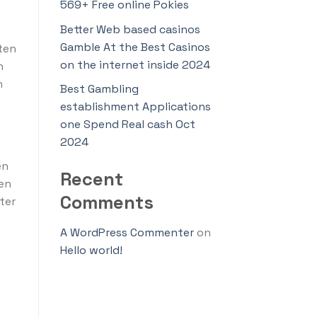
569+ Free online Pokies
Better Web based casinos
Gamble At the Best Casinos
ten
on the internet inside 2024
n
n
Best Gambling
establishment Applications
one Spend Real cash Oct
2024
en
Recent
ren
Comments
ter
A WordPress Commenter
on
Hello world!