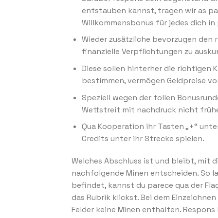
entstauben kannst, tragen wir as pa
Willkommensbonus für jedes dich in 
Wieder zusätzliche bevorzugen den r
finanzielle Verpflichtungen zu ausk
Diese sollen hinterher die richtigen K
bestimmen, vermögen Geldpreise von
Speziell wegen der tollen Bonusrunde
Wettstreit mit nachdruck nicht frühe
Qua Kooperation ihr Tasten „+“ unter
Credits unter ihr Strecke spielen.
Welches Abschluss ist und bleibt, mit 
nachfolgende Minen entscheiden. So la
befindet, kannst du parece qua der Fl
das Rubrik klickst. Bei dem Einzeichne
Felder keine Minen enthalten. Respons 