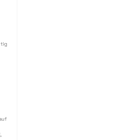
htig
auf
,