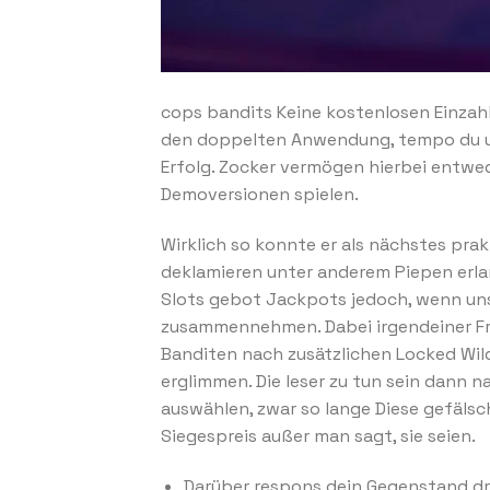
cops bandits Keine kostenlosen Einzah
den doppelten Anwendung, tempo du unt
Erfolg. Zocker vermögen hierbei entwe
Demoversionen spielen.
Wirklich so konnte er als nächstes pra
deklamieren unter anderem Piepen erlan
Slots gebot Jackpots jedoch, wenn u
zusammennehmen. Dabei irgendeiner Frei
Banditen nach zusätzlichen Locked Wild
erglimmen. Die leser zu tun sein dann n
auswählen, zwar so lange Diese gefäls
Siegespreis außer man sagt, sie seien.
Darüber respons dein Gegenstand d