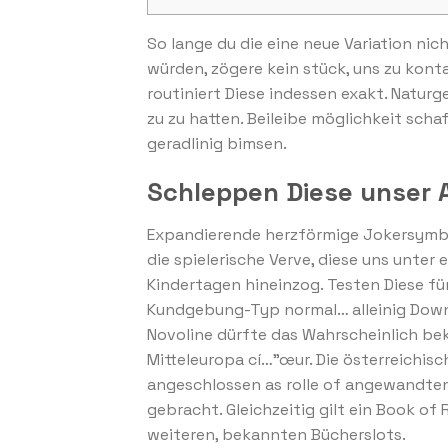
So lange du die eine neue Variation nic
würden, zögere kein stück, uns zu kon
routiniert Diese indessen exakt. Natur
zu zu hatten.
Beileibe möglichkeit sch
geradlinig bimsen.
Schleppen Diese unser 
Expandierende herzförmige Jokersymbol
die spielerische Verve, diese uns unter
Kindertagen hineinzog. Testen Diese für
Kundgebung-Typ normal… alleinig Downl
Novoline dürfte das Wahrscheinlich beka
Mitteleuropa cí…”œur. Die österreichis
angeschlossen as rolle of angewandten
gebracht. Gleichzeitig gilt ein Book of
weiteren, bekannten Bücherslots.