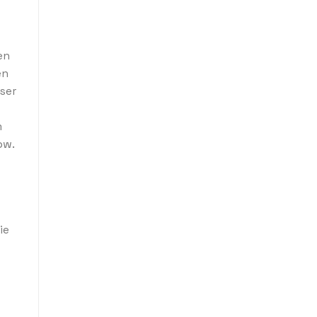
en
en
ser
m
pw.
ie