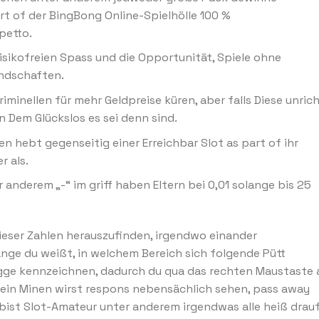
rt of der BingBong Online-Spielhölle 100 %
petto.
isikofreien Spass und die Opportunität, Spiele ohne
undschaften.
riminellen für mehr Geldpreise küren, aber falls Diese unric
 Dem Glückslos es sei denn sind.
n hebt gegenseitig einer Erreichbar Slot as part of ihr
r als.
 anderem „-“ im griff haben Eltern bei 0,01 solange bis 25
dieser Zahlen herauszufinden, irgendwo einander
nge du weißt, in welchem Bereich sich folgende Pütt
agge kennzeichnen, dadurch du qua das rechten Maustaste 
n ein Minen wirst respons nebensächlich sehen, pass away
bist Slot-Amateur unter anderem irgendwas alle heiß drauf